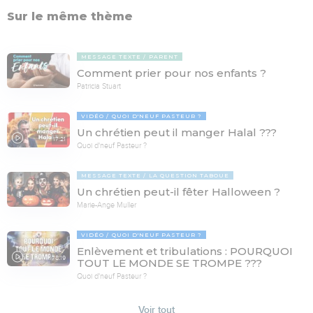
Sur le même thème
MESSAGE TEXTE
PARENT
Comment prier pour nos enfants ?
Patricia Stuart
VIDÉO
QUOI D'NEUF PASTEUR ?
Un chrétien peut il manger Halal ???
17:21
Quoi d'neuf Pasteur ?
MESSAGE TEXTE
LA QUESTION TABOUE
Un chrétien peut-il fêter Halloween ?
Marie-Ange Muller
VIDÉO
QUOI D'NEUF PASTEUR ?
Enlèvement et tribulations : POURQUOI
78:19
TOUT LE MONDE SE TROMPE ???
Quoi d'neuf Pasteur ?
Voir tout