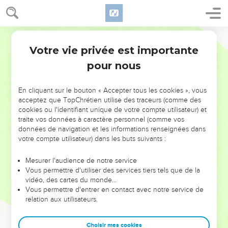
Votre vie privée est importante
pour nous
NE MANQUEZ PAS L’ÉVÉNEMENT
En cliquant sur le bouton « Accepter tous les cookies », vous
DE L’ANNÉE !
acceptez que TopChrétien utilise des traceurs (comme des
cookies ou l'identifiant unique de votre compte utilisateur) et
ET SI LEURS ERREURS POUVAIENT VOUS ÉVITER LES
traite vos données à caractère personnel (comme vos
VOTRES ?
données de navigation et les informations renseignées dans
votre compte utilisateur) dans les buts suivants :
On admire souvent les leaders pour leurs réussites, leur impact,
leur foi ou leur vision. Mais on voit moins les doutes, les erreurs
Mesurer l'audience de notre service
Vous permettre d'utiliser des services tiers tels que de la
et les saisons difficiles qu'ils ont traversés, alors même que ce
vidéo, des cartes du monde…
sont elles qui les ont façonnés.
Vous permettre d'entrer en contact avec notre service de
relation aux utilisateurs.
Dans cette conférence, leaders, entrepreneurs, et responsables
reviennent sur les erreurs marquantes de leur parcours et les
clés pour avancer avec plus de sagesse afin que leurs erreurs
Choisir mes cookies