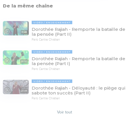
De la même chaîne
VIDÉO
ENSEIGNEMENT
Dorothée Rajiah - Remporte la bataille de
31:28
la pensée (Part II)
Paris Centre Chrétien
VIDÉO
ENSEIGNEMENT
Dorothée Rajiah - Remporte la bataille de
28:52
la pensée (Part I)
Paris Centre Chrétien
VIDÉO
ENSEIGNEMENT
Dorothée Rajiah - Déloyauté : le piège qui
28:46
sabote ton succès (Part II)
Paris Centre Chrétien
Voir tout