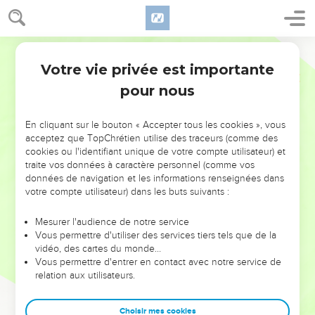
Votre vie privée est importante
pour nous
NE MANQUEZ PAS L’ÉVÉNEMENT
En cliquant sur le bouton « Accepter tous les cookies », vous
DE L’ANNÉE !
acceptez que TopChrétien utilise des traceurs (comme des
cookies ou l'identifiant unique de votre compte utilisateur) et
ET SI LEURS ERREURS POUVAIENT VOUS ÉVITER LES
traite vos données à caractère personnel (comme vos
VOTRES ?
données de navigation et les informations renseignées dans
votre compte utilisateur) dans les buts suivants :
On admire souvent les leaders pour leurs réussites, leur impact,
leur foi ou leur vision. Mais on voit moins les doutes, les erreurs
Mesurer l'audience de notre service
Vous permettre d'utiliser des services tiers tels que de la
et les saisons difficiles qu'ils ont traversés, alors même que ce
vidéo, des cartes du monde…
sont elles qui les ont façonnés.
Vous permettre d'entrer en contact avec notre service de
relation aux utilisateurs.
Dans cette conférence, leaders, entrepreneurs, et responsables
reviennent sur les erreurs marquantes de leur parcours et les
clés pour avancer avec plus de sagesse afin que leurs erreurs
Choisir mes cookies