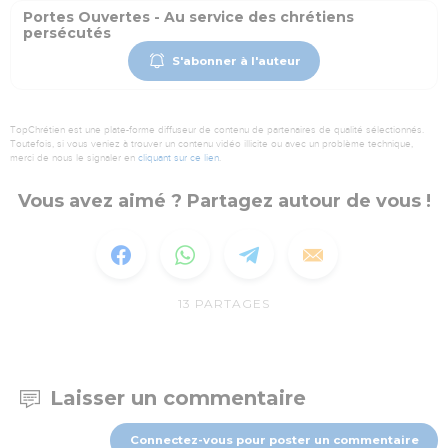
Portes Ouvertes - Au service des chrétiens
persécutés
S'abonner à l'auteur
TopChrétien est une plate-forme diffuseur de contenu de partenaires de qualité sélectionnés.
Toutefois, si vous veniez à trouver un contenu vidéo illicite ou avec un problème technique,
merci de nous le signaler en
cliquant sur ce lien
.
Vous avez aimé ? Partagez autour de vous !
13
PARTAGES
Laisser un commentaire
Connectez-vous pour poster un commentaire