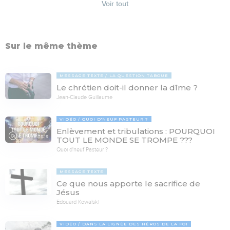
Voir tout
Sur le même thème
MESSAGE TEXTE
LA QUESTION TABOUE
Le chrétien doit-il donner la dîme ?
Jean-Claude Guillaume
VIDÉO
QUOI D'NEUF PASTEUR ?
Enlèvement et tribulations : POURQUOI
78:19
TOUT LE MONDE SE TROMPE ???
Quoi d'neuf Pasteur ?
MESSAGE TEXTE
Ce que nous apporte le sacrifice de
Jésus
Edouard Kowalski
VIDÉO
DANS LA LIGNÉE DES HÉROS DE LA FOI