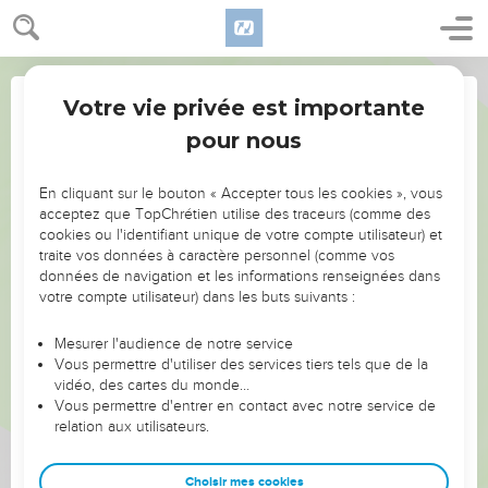
Votre vie privée est importante
pour nous
Partager par email
NE MANQUEZ PAS L’ÉVÉNEMENT
En cliquant sur le bouton « Accepter tous les cookies », vous
DE L’ANNÉE !
acceptez que TopChrétien utilise des traceurs (comme des
Nom du destinataire :
cookies ou l'identifiant unique de votre compte utilisateur) et
ET SI LEURS ERREURS POUVAIENT VOUS ÉVITER LES
traite vos données à caractère personnel (comme vos
VOTRES ?
données de navigation et les informations renseignées dans
votre compte utilisateur) dans les buts suivants :
On admire souvent les leaders pour leurs réussites, leur impact,
Email du(des) destinataire(s) (max 10) :
leur foi ou leur vision. Mais on voit moins les doutes, les erreurs
Mesurer l'audience de notre service
Vous permettre d'utiliser des services tiers tels que de la
et les saisons difficiles qu'ils ont traversés, alors même que ce
vidéo, des cartes du monde…
sont elles qui les ont façonnés.
Vous permettre d'entrer en contact avec notre service de
Veuillez entrer des adresses email séparées par des point-virgules ";" si
relation aux utilisateurs.
Dans cette conférence, leaders, entrepreneurs, et responsables
vous avez plus qu'un destinataire et n'entrez pas plus de 10 emails. Tous
les emails seront envoyés au même nom, donc dans la case "Nom du
reviennent sur les erreurs marquantes de leur parcours et les
destinataire" entrez un nom générique comme "mon ami(e)" ou "mon
clés pour avancer avec plus de sagesse afin que leurs erreurs
Choisir mes cookies