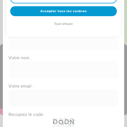
frère(soeur)"
deviennent vos tremplins. Que vous guidiez un ministère, une
équipe, un groupe ou une famille, leur expérience est faite
Accepter tous les cookies
Message :
pour vous.
Tout refuser
Je découvre l’événement
Votre nom :
Votre email :
Recopiez le code :