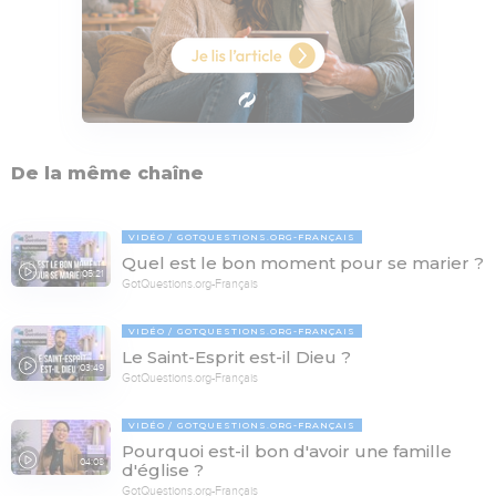
De la même chaîne
VIDÉO
GOTQUESTIONS.ORG-FRANÇAIS
Quel est le bon moment pour se marier ?
05:21
GotQuestions.org-Français
VIDÉO
GOTQUESTIONS.ORG-FRANÇAIS
Le Saint-Esprit est-il Dieu ?
03:49
GotQuestions.org-Français
VIDÉO
GOTQUESTIONS.ORG-FRANÇAIS
Pourquoi est-il bon d'avoir une famille
04:08
d'église ?
GotQuestions.org-Français