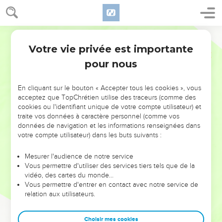
Votre vie privée est importante
pour nous
NE MANQUEZ PAS L’ÉVÉNEMENT
En cliquant sur le bouton « Accepter tous les cookies », vous
DE L’ANNÉE !
acceptez que TopChrétien utilise des traceurs (comme des
cookies ou l'identifiant unique de votre compte utilisateur) et
ET SI LEURS ERREURS POUVAIENT VOUS ÉVITER LES
traite vos données à caractère personnel (comme vos
VOTRES ?
données de navigation et les informations renseignées dans
votre compte utilisateur) dans les buts suivants :
On admire souvent les leaders pour leurs réussites, leur impact,
leur foi ou leur vision. Mais on voit moins les doutes, les erreurs
Mesurer l'audience de notre service
Vous permettre d'utiliser des services tiers tels que de la
et les saisons difficiles qu'ils ont traversés, alors même que ce
vidéo, des cartes du monde…
sont elles qui les ont façonnés.
Vous permettre d'entrer en contact avec notre service de
relation aux utilisateurs.
Dans cette conférence, leaders, entrepreneurs, et responsables
reviennent sur les erreurs marquantes de leur parcours et les
clés pour avancer avec plus de sagesse afin que leurs erreurs
Choisir mes cookies