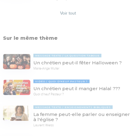
Voir tout
Sur le même thème
MESSAGE TEXTE
LA QUESTION TABOUE
Un chrétien peut-il fêter Halloween ?
Marie-Ange Muller
VIDÉO
QUOI D'NEUF PASTEUR ?
Un chrétien peut il manger Halal ???
17:21
Quoi d'neuf Pasteur ?
MESSAGE TEXTE
ENSEIGNEMENTS BIBLIQUES
La femme peut-elle parler ou enseigner
à l'église ?
Laurent Weiss