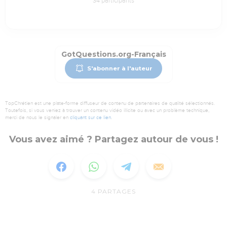
34
participants
GotQuestions.org-Français
S'abonner à l'auteur
TopChrétien est une plate-forme diffuseur de contenu de partenaires de qualité sélectionnés.
Toutefois, si vous veniez à trouver un contenu vidéo illicite ou avec un problème technique,
merci de nous le signaler en
cliquant sur ce lien
.
Vous avez aimé ? Partagez autour de vous !
4
PARTAGES