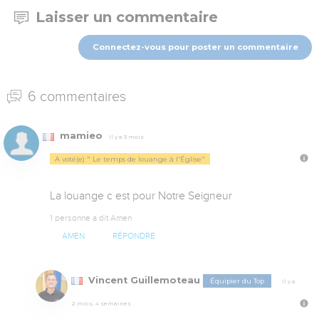
Laisser un commentaire
Connectez-vous pour poster un commentaire
6 commentaires
mamieo
Il y a 3 mois
A voté(e) " Le temps de louange à l'Église"
La louange c est pour Notre Seigneur
1 personne a dit Amen
AMEN
RÉPONDRE
Vincent Guillemoteau
Équipier du Top
Il y a
2 mois, 4 semaines