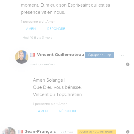
moment. Et mieux son Esprit-saint qui est sa 
présence vit en nous.
1 personne a dit Amen
AMEN
RÉPONDRE
Modifié il y a 3 mois
Vincent Guillemoteau
Équipier du Top
Il y a
2 mois, 4 semaines
Amen Solange !

Que Dieu vous bénisse.

Vincent du TopChrétien
1 personne a dit Amen
AMEN
RÉPONDRE
Jean-François
A voté(e) " Autre chose"
Il y a 3 mois