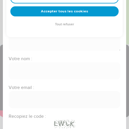
frère(soeur)"
deviennent vos tremplins. Que vous guidiez un ministère, une
équipe, un groupe ou une famille, leur expérience est faite
Accepter tous les cookies
Message :
pour vous.
Tout refuser
Je découvre l’événement
Votre nom :
Votre email :
Recopiez le code :