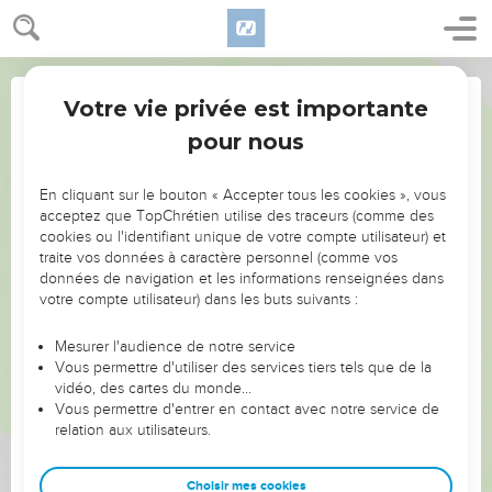
Votre vie privée est importante
pour nous
Partager par email
NE MANQUEZ PAS L’ÉVÉNEMENT
En cliquant sur le bouton « Accepter tous les cookies », vous
DE L’ANNÉE !
acceptez que TopChrétien utilise des traceurs (comme des
Nom du destinataire :
cookies ou l'identifiant unique de votre compte utilisateur) et
ET SI LEURS ERREURS POUVAIENT VOUS ÉVITER LES
traite vos données à caractère personnel (comme vos
VOTRES ?
données de navigation et les informations renseignées dans
votre compte utilisateur) dans les buts suivants :
On admire souvent les leaders pour leurs réussites, leur impact,
Email du(des) destinataire(s) (max 10) :
leur foi ou leur vision. Mais on voit moins les doutes, les erreurs
Mesurer l'audience de notre service
Vous permettre d'utiliser des services tiers tels que de la
et les saisons difficiles qu'ils ont traversés, alors même que ce
vidéo, des cartes du monde…
sont elles qui les ont façonnés.
Vous permettre d'entrer en contact avec notre service de
Veuillez entrer des adresses email séparées par des point-virgules ";" si
relation aux utilisateurs.
Dans cette conférence, leaders, entrepreneurs, et responsables
vous avez plus qu'un destinataire et n'entrez pas plus de 10 emails. Tous
les emails seront envoyés au même nom, donc dans la case "Nom du
reviennent sur les erreurs marquantes de leur parcours et les
destinataire" entrez un nom générique comme "mon ami(e)" ou "mon
clés pour avancer avec plus de sagesse afin que leurs erreurs
Choisir mes cookies