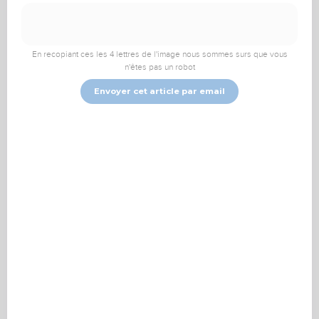
TopChrétien
TopTV
Vidéo
En recopiant ces les 4 lettres de l'image nous sommes surs que vous
n'êtes pas un robot
Que signifie
Envoyer cet article par email
l’expression : Dieu est
saint, saint, saint ?
GotQuestions.org-Français
L’expression « saint, saint, saint » apparaît deux fois dans la
Bible : une fois dans l’Ancien Testament (
Ésaïe 6.3
) et une fois
dans le Nouveau (
Apocalypse 4.8
). Les deux fois, il s’agit de
paroles ou d’un chant de créatures célestes apparues en
vision à un homme transporté devant le trône de Dieu : le
prophète Ésaïe, puis l’Apôtre Jean. Avant d’étudier cette triple