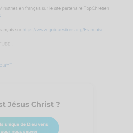
istries en français sur le site partenaire TopChrétien :
s
rançais sur
https://www.gotquestions.org/Francais/
UBE :
JourYT
st Jésus Christ ?
ils unique de Dieu venu
pour nous sauver