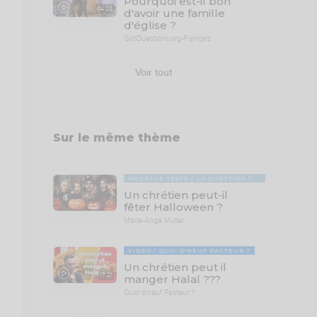
Pourquoi est-il bon
04:08
d'avoir une famille
d'église ?
GotQuestions.org-Français
Voir tout
Sur le même thème
MESSAGE TEXTE
LA QUESTION TABOUE
Un chrétien peut-il
fêter Halloween ?
Marie-Ange Muller
VIDÉO
QUOI D'NEUF PASTEUR ?
Un chrétien peut il
17:21
manger Halal ???
Quoi d'neuf Pasteur ?