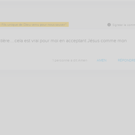
Le Fils unique de Dieu venu pour nous sauver"
Signaler le comm
ntière....cela est vrai pour moi en acceptant Jésus comme mon 
1 personne a dit Amen
AMEN
RÉPONDR