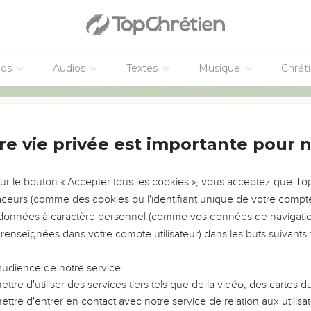
éos
Audios
Textes
Musique
Chrét
re vie privée est importante pour 
Partager par email
NEMENT DE L’ANNÉE !
ÉVITER LES VOTRES ?
sur le bouton « Accepter tous les cookies », vous acceptez que T
destinataire :
traceurs (comme des cookies ou l'identifiant unique de votre compte 
tes, leur impact, leur foi ou leur vision. Mais on voit
s données à caractère personnel (comme vos données de navigatio
fficiles qu'ils ont traversés, alors même que ce sont
 renseignées dans votre compte utilisateur) dans les buts suivants 
(des) destinataire(s) (max 10) :
audience de notre service
s, et responsables reviennent sur les erreurs
 avancer avec plus de sagesse afin que leurs erreurs
ttre d'utiliser des services tiers tels que de la vidéo, des cartes
un ministère, une équipe, un groupe ou une famille,
ttre d'entrer en contact avec notre service de relation aux utilisat