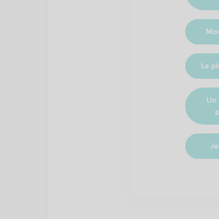
Mon
Le p
Un 
Je