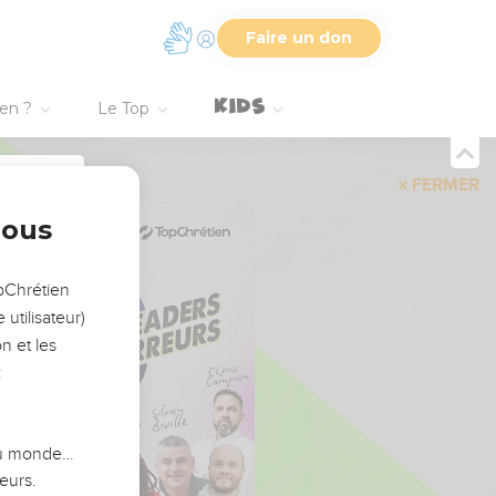
Faire un don
ien ?
Le Top
FERMER
nous
opChrétien
utilisateur)
n et les
:
 du monde…
eurs.