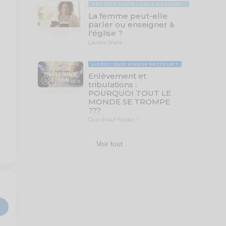
MESSAGE TEXTE
ENSEIGNEMENTS BIBLIQUES
La femme peut-elle
parler ou enseigner à
l'église ?
Laurent Weiss
VIDÉO
QUOI D'NEUF PASTEUR ?
Enlèvement et
78:19
tribulations :
POURQUOI TOUT LE
MONDE SE TROMPE
???
Quoi d'neuf Pasteur ?
Voir tout