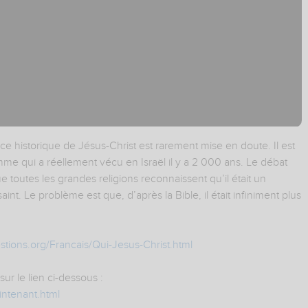
ce historique de Jésus-Christ est rarement mise en doute. Il est
 qui a réellement vécu en Israël il y a 2 000 ans. Le débat
ue toutes les grandes religions reconnaissent qu’il était un
. Le problème est que, d’après la Bible, il était infiniment plus
tions.org/Francais/Qui-Jesus-Christ.html
sur le lien ci-dessous :
intenant.html