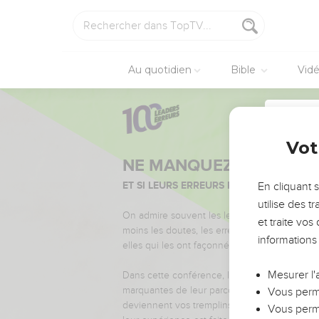
Au quotidien
Bible
Vid
Vot
NE MANQUEZ PAS L’ÉVÉ
ET SI LEURS ERREURS POUVAIENT VOUS 
En cliquant 
Nom du 
utilise des 
On admire souvent les leaders pour leurs réussi
et traite vo
moins les doutes, les erreurs et les saisons di
informations
elles qui les ont façonnés.
Email du
Mesurer l'
Dans cette conférence, leaders, entrepreneur
marquantes de leur parcours et les clés pour
Vous perme
deviennent vos tremplins. Que vous guidiez 
Vous perme