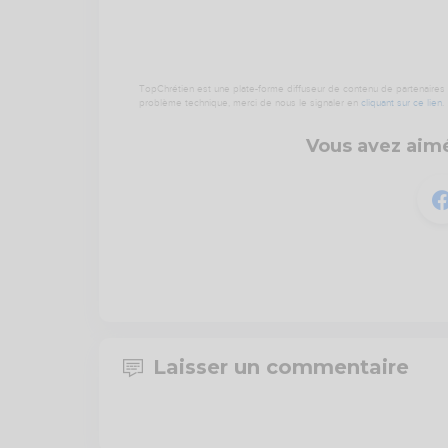
TopChrétien est une plate-forme diffuseur de contenu de partenaires de
problème technique, merci de nous le signaler en
cliquant sur ce lien
.
Vous avez aimé
Laisser un commentaire