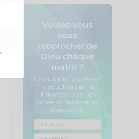
Voulez-vous
vous
rapprocher de
ot
Dieu
chaque
matin ?
Chaque jour, découvrez
le verset du jour, la
Pensée du Jour, les
contenus phares et les
nouveautés.