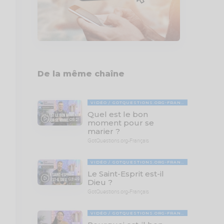
De la même chaîne
VIDÉO
GOTQUESTIONS.ORG-FRANÇAIS
Quel est le bon
05:21
moment pour se
marier ?
GotQuestions.org-Français
VIDÉO
GOTQUESTIONS.ORG-FRANÇAIS
Le Saint-Esprit est-il
03:49
Dieu ?
GotQuestions.org-Français
VIDÉO
GOTQUESTIONS.ORG-FRANÇAIS