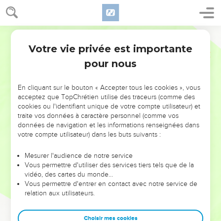
Votre vie privée est importante
pour nous
NE MANQUEZ PAS L’ÉVÉNEMENT
En cliquant sur le bouton « Accepter tous les cookies », vous
DE L’ANNÉE !
acceptez que TopChrétien utilise des traceurs (comme des
cookies ou l'identifiant unique de votre compte utilisateur) et
ET SI LEURS ERREURS POUVAIENT VOUS ÉVITER LES
traite vos données à caractère personnel (comme vos
VOTRES ?
données de navigation et les informations renseignées dans
votre compte utilisateur) dans les buts suivants :
On admire souvent les leaders pour leurs réussites, leur impact,
leur foi ou leur vision. Mais on voit moins les doutes, les erreurs
Mesurer l'audience de notre service
Vous permettre d'utiliser des services tiers tels que de la
et les saisons difficiles qu'ils ont traversés, alors même que ce
vidéo, des cartes du monde…
sont elles qui les ont façonnés.
Vous permettre d'entrer en contact avec notre service de
relation aux utilisateurs.
Dans cette conférence, leaders, entrepreneurs, et responsables
reviennent sur les erreurs marquantes de leur parcours et les
clés pour avancer avec plus de sagesse afin que leurs erreurs
Choisir mes cookies