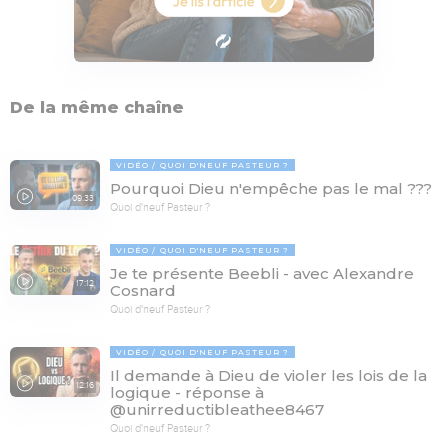
De la même chaîne
VIDÉO
QUOI D'NEUF PASTEUR ?
Pourquoi Dieu n'empêche pas le mal ???
09:33
Quoi d'neuf Pasteur ?
VIDÉO
QUOI D'NEUF PASTEUR ?
Je te présente Beebli - avec Alexandre
17:12
Cosnard
Quoi d'neuf Pasteur ?
VIDÉO
QUOI D'NEUF PASTEUR ?
Il demande à Dieu de violer les lois de la
12:16
logique - réponse à
@unirreductibleathee8467
Quoi d'neuf Pasteur ?