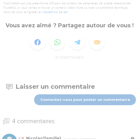
TopChrétien est une plate-forme diffuseur de contenu de partenaires de qualité sélectionnés.
Toutefois, si vous veniez à trouver un contenu vidéo illicite ou avec un problème technique,
merci de nous le signaler en
cliquant sur ce lien
.
Vous avez aimé ? Partagez autour de vous !
21
PARTAGES
Laisser un commentaire
Connectez-vous pour poster un commentaire
4 commentaires
Nicolas(famille)
Il y a 1 mois, 2 semaines