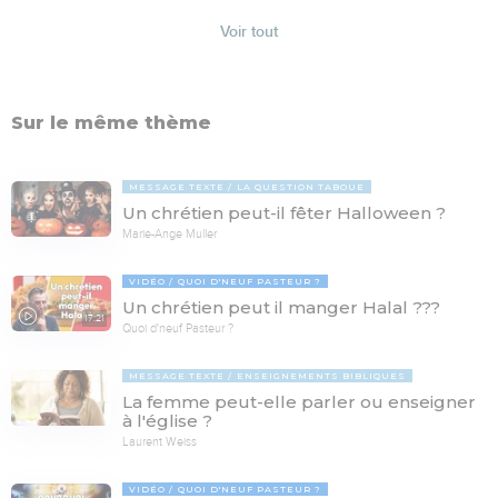
Voir tout
Sur le même thème
MESSAGE TEXTE
LA QUESTION TABOUE
Un chrétien peut-il fêter Halloween ?
Marie-Ange Muller
VIDÉO
QUOI D'NEUF PASTEUR ?
Un chrétien peut il manger Halal ???
17:21
Quoi d'neuf Pasteur ?
MESSAGE TEXTE
ENSEIGNEMENTS BIBLIQUES
La femme peut-elle parler ou enseigner
à l'église ?
Laurent Weiss
VIDÉO
QUOI D'NEUF PASTEUR ?