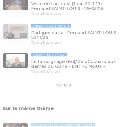
Visite de l’au-delà (Jean 20, 1-19) -
43:15
Fernand SAINT-LOUIS - 29/03/26
Toute la Bible en parle
VIDÉO
ENSEIGNEMENT
Partager sa foi - Fernand SAINT-LOUIS -
38:32
23/11/25
Toute la Bible en parle
VIDÉO
TÉMOIGNAGE
Le témoignage de @ZaraCochard aux
56:22
dames du GBRS « ENTRE NOUS »
Toute la Bible en parle
Voir tout
Sur le même thème
MESSAGE TEXTE
LA QUESTION TABOUE