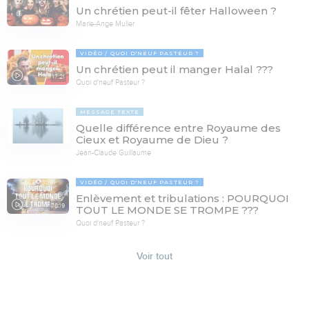
Un chrétien peut-il fêter Halloween ?
Marie-Ange Muller
VIDÉO
QUOI D'NEUF PASTEUR ?
Un chrétien peut il manger Halal ???
17:21
Quoi d'neuf Pasteur ?
MESSAGE TEXTE
Quelle différence entre Royaume des
Cieux et Royaume de Dieu ?
Jean-Claude Guillaume
VIDÉO
QUOI D'NEUF PASTEUR ?
Enlèvement et tribulations : POURQUOI
78:19
TOUT LE MONDE SE TROMPE ???
Quoi d'neuf Pasteur ?
Voir tout