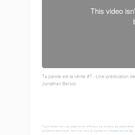
Ta parole est la vérité #7 - Une prédication 
Jonathan Bersot
TopChrétien est une plate-forme diffuseur de contenu de partenaires de
problème technique, merci de nous le signaler en
cliquant sur ce lien
.