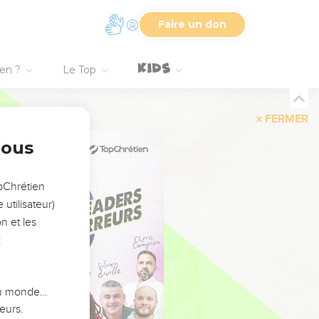
Faire un don
ien ?
Le Top
FERMER
nous
opChrétien
utilisateur)
n et les
:
 du monde…
eurs.