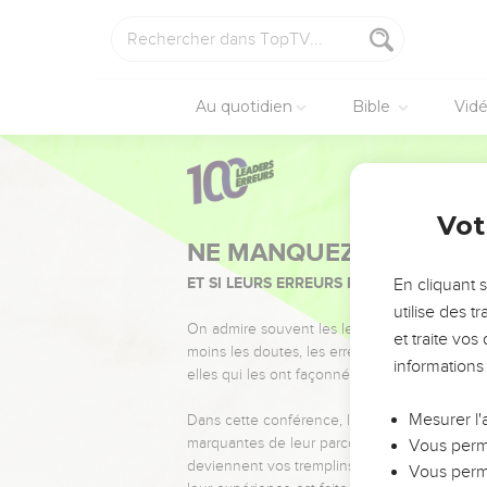
Au quotidien
Bible
Vid
Vot
NE MANQUEZ PAS L’ÉVÉ
ET SI LEURS ERREURS POUVAIENT VOUS 
En cliquant 
utilise des 
On admire souvent les leaders pour leurs réussi
et traite vo
moins les doutes, les erreurs et les saisons di
informations
elles qui les ont façonnés.
Mesurer l'
Dans cette conférence, leaders, entrepreneur
marquantes de leur parcours et les clés pour
Vous perme
deviennent vos tremplins. Que vous guidiez 
Vous perme