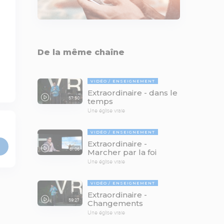
De la même chaîne
VIDÉO
ENSEIGNEMENT
Extraordinaire - dans le
57:50
temps
Une église vraie
VIDÉO
ENSEIGNEMENT
Extraordinaire -
61:06
Marcher par la foi
Une église vraie
VIDÉO
ENSEIGNEMENT
Extraordinaire -
59:27
Changements
Une église vraie