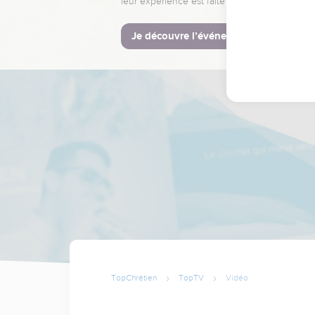
leur expérience est faite pour vous.
Je découvre l’événement
TopChrétien
TopTV
Vidéo