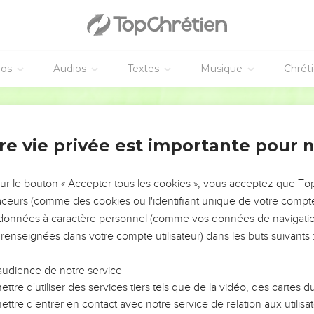
éos
Audios
Textes
Musique
Chrét
re vie privée est importante pour 
NEMENT DE L’ANNÉE !
ÉVITER LES VOTRES ?
sur le bouton « Accepter tous les cookies », vous acceptez que T
traceurs (comme des cookies ou l'identifiant unique de votre compte 
tes, leur impact, leur foi ou leur vision. Mais on voit
s données à caractère personnel (comme vos données de navigatio
fficiles qu'ils ont traversés, alors même que ce sont
 renseignées dans votre compte utilisateur) dans les buts suivants 
audience de notre service
s, et responsables reviennent sur les erreurs
 avancer avec plus de sagesse afin que leurs erreurs
ttre d'utiliser des services tiers tels que de la vidéo, des cartes
un ministère, une équipe, un groupe ou une famille,
ttre d'entrer en contact avec notre service de relation aux utilisat