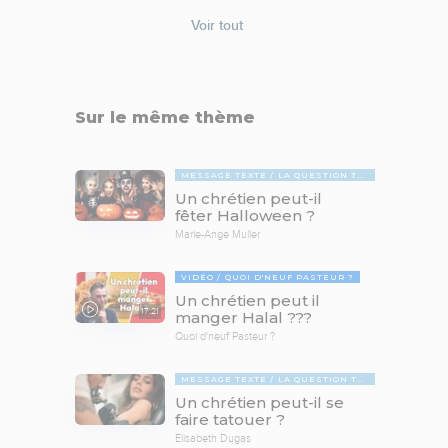
Voir tout
Sur le même thème
MESSAGE TEXTE
LA QUESTION TABOUE
Un chrétien peut-il
fêter Halloween ?
Marie-Ange Muller
VIDÉO
QUOI D'NEUF PASTEUR ?
Un chrétien peut il
17:21
manger Halal ???
Quoi d'neuf Pasteur ?
MESSAGE TEXTE
LA QUESTION TABOUE
Un chrétien peut-il se
faire tatouer ?
Elisabeth Dugas