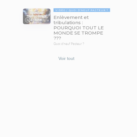
VIDÉO
QUOI D'NEUF PASTEUR ?
Enlèvement et
78:19
tribulations :
POURQUOI TOUT LE
MONDE SE TROMPE
???
Quoi d'neuf Pasteur ?
Voir tout