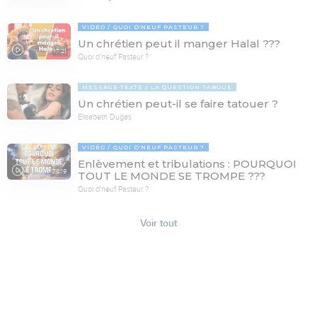
VIDÉO
QUOI D'NEUF PASTEUR ?
Un chrétien peut il manger Halal ???
17:21
Quoi d'neuf Pasteur ?
MESSAGE TEXTE
LA QUESTION TABOUE
Un chrétien peut-il se faire tatouer ?
Elisabeth Dugas
VIDÉO
QUOI D'NEUF PASTEUR ?
Enlèvement et tribulations : POURQUOI
78:19
TOUT LE MONDE SE TROMPE ???
Quoi d'neuf Pasteur ?
Voir tout