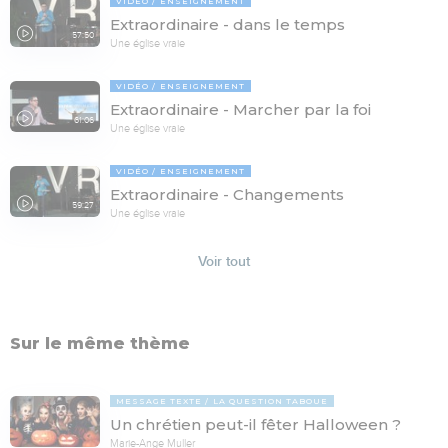
VIDÉO
ENSEIGNEMENT
Extraordinaire - dans le temps
57:50
Une église vraie
VIDÉO
ENSEIGNEMENT
Extraordinaire - Marcher par la foi
61:06
Une église vraie
VIDÉO
ENSEIGNEMENT
Extraordinaire - Changements
59:27
Une église vraie
Voir tout
Sur le même thème
MESSAGE TEXTE
LA QUESTION TABOUE
Un chrétien peut-il fêter Halloween ?
Marie-Ange Muller