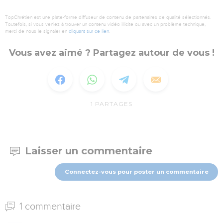
TopChrétien est une plate-forme diffuseur de contenu de partenaires de qualité sélectionnés.
Toutefois, si vous veniez à trouver un contenu vidéo illicite ou avec un problème technique,
merci de nous le signaler en
cliquant sur ce lien
.
Vous avez aimé ? Partagez autour de vous !
1
PARTAGES
Laisser un commentaire
Connectez-vous pour poster un commentaire
1 commentaire