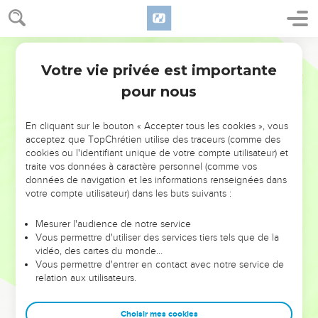
Votre vie privée est importante
pour nous
NE MANQUEZ PAS L’ÉVÉNEMENT
En cliquant sur le bouton « Accepter tous les cookies », vous
DE L’ANNÉE !
acceptez que TopChrétien utilise des traceurs (comme des
cookies ou l'identifiant unique de votre compte utilisateur) et
ET SI LEURS ERREURS POUVAIENT VOUS ÉVITER LES
traite vos données à caractère personnel (comme vos
VOTRES ?
données de navigation et les informations renseignées dans
votre compte utilisateur) dans les buts suivants :
On admire souvent les leaders pour leurs réussites, leur impact,
leur foi ou leur vision. Mais on voit moins les doutes, les erreurs
Mesurer l'audience de notre service
Vous permettre d'utiliser des services tiers tels que de la
et les saisons difficiles qu'ils ont traversés, alors même que ce
vidéo, des cartes du monde…
sont elles qui les ont façonnés.
Vous permettre d'entrer en contact avec notre service de
relation aux utilisateurs.
Dans cette conférence, leaders, entrepreneurs, et responsables
reviennent sur les erreurs marquantes de leur parcours et les
clés pour avancer avec plus de sagesse afin que leurs erreurs
Choisir mes cookies