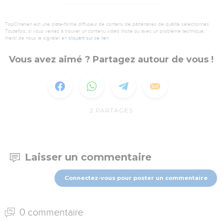
TopChrétien est une plate-forme diffuseur de contenu de partenaires de qualité sélectionnés.
Toutefois, si vous veniez à trouver un contenu vidéo illicite ou avec un problème technique,
merci de nous le signaler en
cliquant sur ce lien
.
Vous avez aimé ? Partagez autour de vous !
2
PARTAGES
Laisser un commentaire
Connectez-vous pour poster un commentaire
0 commentaire