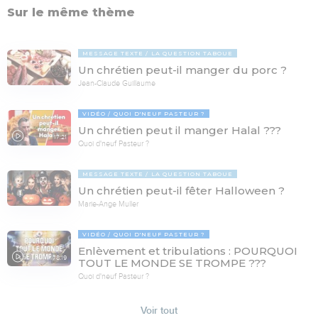
Sur le même thème
MESSAGE TEXTE
LA QUESTION TABOUE
Un chrétien peut-il manger du porc ?
Jean-Claude Guillaume
VIDÉO
QUOI D'NEUF PASTEUR ?
Un chrétien peut il manger Halal ???
17:21
Quoi d'neuf Pasteur ?
MESSAGE TEXTE
LA QUESTION TABOUE
Un chrétien peut-il fêter Halloween ?
Marie-Ange Muller
VIDÉO
QUOI D'NEUF PASTEUR ?
Enlèvement et tribulations : POURQUOI
78:19
TOUT LE MONDE SE TROMPE ???
Quoi d'neuf Pasteur ?
Voir tout