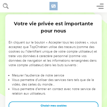
Votre vie privée est importante
pour nous
NE MANQUEZ PAS L’ÉVÉNEMENT
En cliquant sur le bouton « Accepter tous les cookies », vous
DE L’ANNÉE !
acceptez que TopChrétien utilise des traceurs (comme des
cookies ou l'identifiant unique de votre compte utilisateur) et
ET SI LEURS ERREURS POUVAIENT VOUS ÉVITER LES
traite vos données à caractère personnel (comme vos
VOTRES ?
données de navigation et les informations renseignées dans
votre compte utilisateur) dans les buts suivants :
On admire souvent les leaders pour leurs réussites, leur impact,
leur foi ou leur vision. Mais on voit moins les doutes, les erreurs
Mesurer l'audience de notre service
Vous permettre d'utiliser des services tiers tels que de la
et les saisons difficiles qu'ils ont traversés, alors même que ce
vidéo, des cartes du monde…
sont elles qui les ont façonnés.
Vous permettre d'entrer en contact avec notre service de
relation aux utilisateurs.
Dans cette conférence, leaders, entrepreneurs, et responsables
reviennent sur les erreurs marquantes de leur parcours et les
clés pour avancer avec plus de sagesse afin que leurs erreurs
Choisir mes cookies