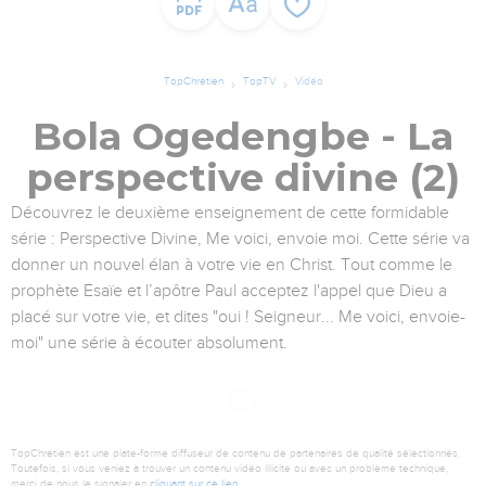
TopChrétien
TopTV
Vidéo
Bola Ogedengbe - La
perspective divine (2)
Découvrez le deuxième enseignement de cette formidable
série : Perspective Divine, Me voici, envoie moi. Cette série va
donner un nouvel élan à votre vie en Christ. Tout comme le
prophète Esaïe et l’apôtre Paul acceptez l'appel que Dieu a
placé sur votre vie, et dites "oui ! Seigneur... Me voici, envoie-
moi" une série à écouter absolument.
TopChrétien est une plate-forme diffuseur de contenu de partenaires de qualité sélectionnés.
Toutefois, si vous veniez à trouver un contenu vidéo illicite ou avec un problème technique,
merci de nous le signaler en
cliquant sur ce lien
.