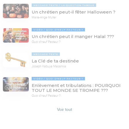
MESSAGE TEXTE
LA QUESTION TABOUE
Un chrétien peut-il fêter Halloween ?
Marie-Ange Muller
VIDÉO
QUOI D'NEUF PASTEUR ?
Un chrétien peut il manger Halal ???
17:21
Quoi d'neuf Pasteur ?
MESSAGE TEXTE
La Clé de ta destinée
Joseph Kabuya Masanka
VIDÉO
QUOI D'NEUF PASTEUR ?
Enlèvement et tribulations : POURQUOI
78:19
TOUT LE MONDE SE TROMPE ???
Quoi d'neuf Pasteur ?
Voir tout