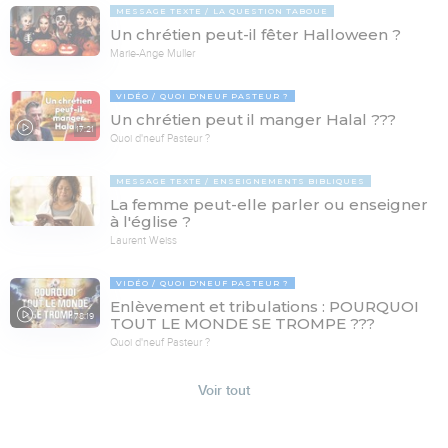
MESSAGE TEXTE
LA QUESTION TABOUE
Un chrétien peut-il fêter Halloween ?
Marie-Ange Muller
VIDÉO
QUOI D'NEUF PASTEUR ?
Un chrétien peut il manger Halal ???
17:21
Quoi d'neuf Pasteur ?
MESSAGE TEXTE
ENSEIGNEMENTS BIBLIQUES
La femme peut-elle parler ou enseigner
à l'église ?
Laurent Weiss
VIDÉO
QUOI D'NEUF PASTEUR ?
Enlèvement et tribulations : POURQUOI
78:19
TOUT LE MONDE SE TROMPE ???
Quoi d'neuf Pasteur ?
Voir tout