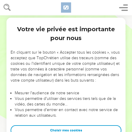
Votre vie privée est importante
pour nous
NE MANQUEZ PAS L’ÉVÉNEMENT
En cliquant sur le bouton « Accepter tous les cookies », vous
DE L’ANNÉE !
acceptez que TopChrétien utilise des traceurs (comme des
cookies ou l'identifiant unique de votre compte utilisateur) et
ET SI LEURS ERREURS POUVAIENT VOUS ÉVITER LES
traite vos données à caractère personnel (comme vos
VOTRES ?
données de navigation et les informations renseignées dans
votre compte utilisateur) dans les buts suivants :
On admire souvent les leaders pour leurs réussites, leur impact,
leur foi ou leur vision. Mais on voit moins les doutes, les erreurs
Mesurer l'audience de notre service
Vous permettre d'utiliser des services tiers tels que de la
et les saisons difficiles qu'ils ont traversés, alors même que ce
vidéo, des cartes du monde…
sont elles qui les ont façonnés.
Vous permettre d'entrer en contact avec notre service de
relation aux utilisateurs.
Dans cette conférence, leaders, entrepreneurs, et responsables
reviennent sur les erreurs marquantes de leur parcours et les
clés pour avancer avec plus de sagesse afin que leurs erreurs
Choisir mes cookies