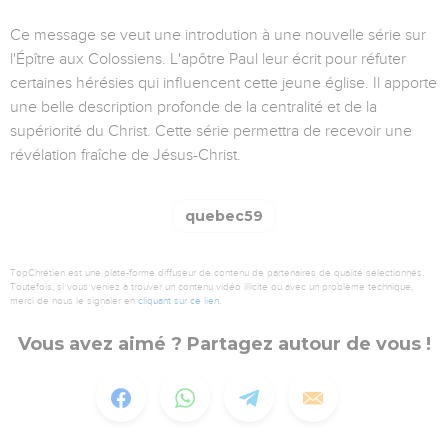
Ce message se veut une introdution à une nouvelle série sur
l'Épître aux Colossiens. L'apôtre Paul leur écrit pour réfuter
certaines hérésies qui influencent cette jeune église. Il apporte
une belle description profonde de la centralité et de la
supériorité du Christ. Cette série permettra de recevoir une
révélation fraîche de Jésus-Christ.
quebec59
TopChrétien est une plate-forme diffuseur de contenu de partenaires de qualité sélectionnés.
Toutefois, si vous veniez à trouver un contenu vidéo illicite ou avec un problème technique,
merci de nous le signaler en
cliquant sur ce lien
.
Vous avez aimé ? Partagez autour de vous !