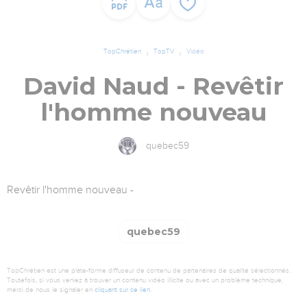
TopChrétien
TopTV
Vidéo
David Naud - Revêtir
l'homme nouveau
quebec59
Revêtir l'homme nouveau -
quebec59
TopChrétien est une plate-forme diffuseur de contenu de partenaires de qualité sélectionnés.
Toutefois, si vous veniez à trouver un contenu vidéo illicite ou avec un problème technique,
merci de nous le signaler en
cliquant sur ce lien
.