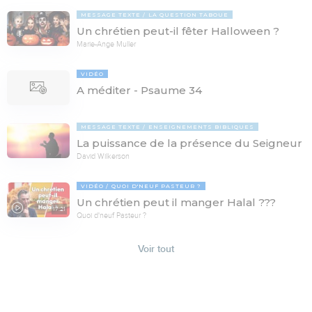
MESSAGE TEXTE
LA QUESTION TABOUE
Un chrétien peut-il fêter Halloween ?
Marie-Ange Muller
VIDÉO
A méditer - Psaume 34
MESSAGE TEXTE
ENSEIGNEMENTS BIBLIQUES
La puissance de la présence du Seigneur
David Wilkerson
VIDÉO
QUOI D'NEUF PASTEUR ?
Un chrétien peut il manger Halal ???
17:21
Quoi d'neuf Pasteur ?
Voir tout