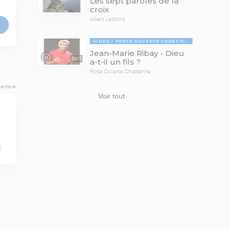
Les sept paroles de la
croix
Albert Leblond
VIDÉO
PORTE OUVERTE CHRÉTIENNE
Jean-Marie Ribay - Dieu
53:17
a-t-il un fils ?
Porte Ouverte Chrétienne
entaire
Voir tout
E