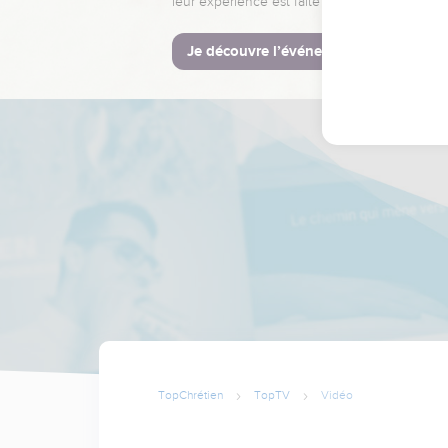
leur expérience est faite pour vous.
Je découvre l’événement
TopChrétien
TopTV
Vidéo