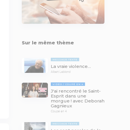
Sur le même thème
MESSAGE TEXTE
La vraie violence…
Albert Leblond
VIDÉO
COUPÉ EN 4
J'ai rencontré le Saint-
29:46
Esprit dans une
morgue ! avec Deborah
Gagnieux
Coupé en 4
MESSAGE TEXTE