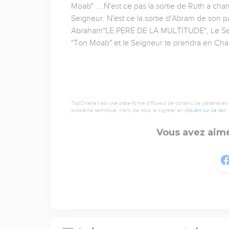
Moab" ....N'est ce pas la sortie de Ruth a chan
Seigneur. N'est ce la sortie d'Abram de son 
Abraham"LE PERE DE LA MULTITUDE", Le Seig
"Ton Moab" et le Seigneur te prendra en Char
TopChrétien est une plate-forme diffuseur de contenu de partenaires de
problème technique, merci de nous le signaler en
cliquant sur ce lien
.
Vous avez aimé