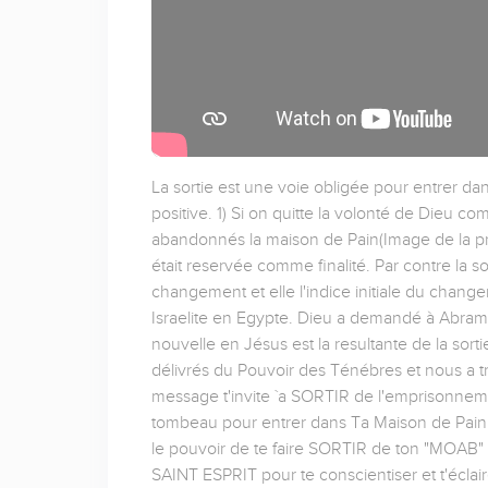
La sortie est une voie obligée pour entrer dan
positive. 1) Si on quitte la volonté de Dieu co
abandonnés la maison de Pain(Image de la pr
était reservée comme finalité. Par contre la so
changement et elle l'indice initiale du change
Israelite en Egypte. Dieu a demandé à Abram d
nouvelle en Jésus est la resultante de la sortie
délivrés du Pouvoir des Ténébres et nous a t
message t'invite `a SORTIR de l'emprisonneme
tombeau pour entrer dans Ta Maison de Pain.
le pouvoir de te faire SORTIR de ton "M
SAINT ESPRIT pour te conscientiser et t'éclairer 