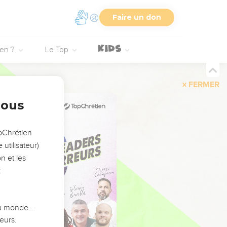
Faire un don
ien ?
Le Top
FERMER
nous
opChrétien
utilisateur)
n et les
:
 du monde…
eurs.