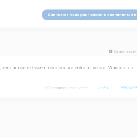
Connectez-vous pour poster un commentaire
Signaler le comm
eur arrose et fasse croître encore votre ministère. Vraiment un 
99 personnes ont dit Amen
AMEN
RÉPONDR