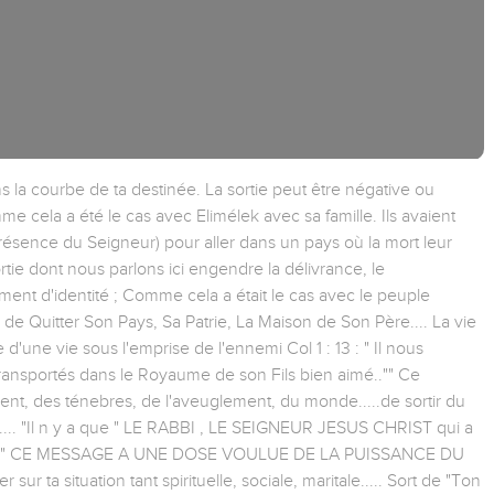
s la courbe de ta destinée. La sortie peut être négative ou
mme cela a été le cas avec Elimélek avec sa famille. Ils avaient
ésence du Seigneur) pour aller dans un pays où la mort leur
rtie dont nous parlons ici engendre la délivrance, le
ment d'identité ; Comme cela a était le cas avec le peuple
e Quitter Son Pays, Sa Patrie, La Maison de Son Père.... La vie
 d'une vie sous l'emprise de l'ennemi Col 1 : 13 : " Il nous
ransportés dans le Royaume de son Fils bien aimé.."" Ce
nt, des ténebres, de l'aveuglement, du monde.....de sortir du
... "Il n y a que " LE RABBI , LE SEIGNEUR JESUS CHRIST qui a
OAB" " CE MESSAGE A UNE DOSE VOULUE DE LA PUISSANCE DU
sur ta situation tant spirituelle, sociale, maritale..... Sort de "Ton