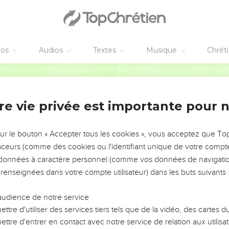
éos
Audios
Textes
Musique
Chrét
re vie privée est importante pour 
NEMENT DE L’ANNÉE !
ÉVITER LES VOTRES ?
sur le bouton « Accepter tous les cookies », vous acceptez que T
traceurs (comme des cookies ou l'identifiant unique de votre compte 
tes, leur impact, leur foi ou leur vision. Mais on voit
s données à caractère personnel (comme vos données de navigatio
fficiles qu'ils ont traversés, alors même que ce sont
 renseignées dans votre compte utilisateur) dans les buts suivants 
audience de notre service
s, et responsables reviennent sur les erreurs
 avancer avec plus de sagesse afin que leurs erreurs
ttre d'utiliser des services tiers tels que de la vidéo, des cartes
un ministère, une équipe, un groupe ou une famille,
ttre d'entrer en contact avec notre service de relation aux utilisat