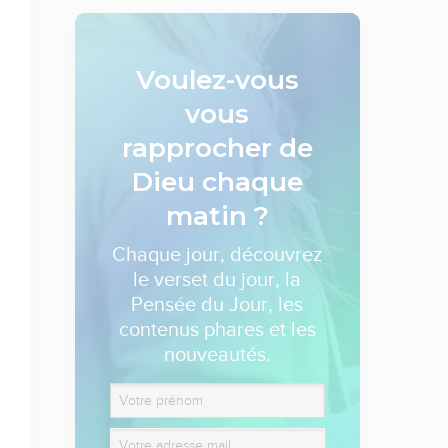
Voulez-vous
vous
rapprocher de
Dieu
chaque
matin ?
Chaque jour, découvrez
le verset du jour, la
Pensée du Jour, les
contenus phares et les
nouveautés.