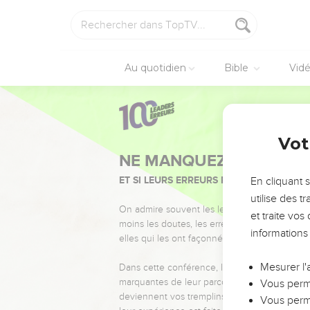
Au quotidien
Bible
Vid
Vot
NE MANQUEZ PAS L’ÉVÉ
ET SI LEURS ERREURS POUVAIENT VOUS 
En cliquant 
utilise des 
On admire souvent les leaders pour leurs réussi
et traite vo
moins les doutes, les erreurs et les saisons di
informations
elles qui les ont façonnés.
Mesurer l'
Dans cette conférence, leaders, entrepreneur
marquantes de leur parcours et les clés pour
Vous perme
deviennent vos tremplins. Que vous guidiez 
Vous perme