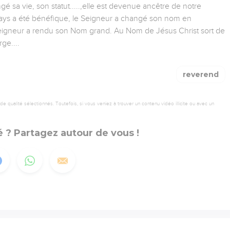
gé sa vie, son statut.....,elle est devenue ancêtre de notre
pays a été bénéfique, le Seigneur a changé son nom en
neur a rendu son Nom grand. Au Nom de Jésus Christ sort de
ge....
reverend
 qualité sélectionnés. Toutefois, si vous veniez à trouver un contenu vidéo illicite ou avec un
 ? Partagez autour de vous !