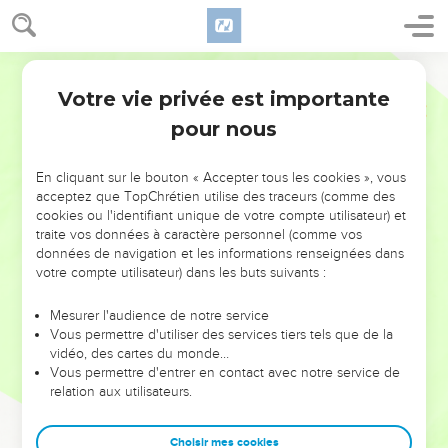
Votre vie privée est importante
pour nous
NE MANQUEZ PAS L’ÉVÉNEMENT
En cliquant sur le bouton « Accepter tous les cookies », vous
DE L’ANNÉE !
acceptez que TopChrétien utilise des traceurs (comme des
cookies ou l'identifiant unique de votre compte utilisateur) et
ET SI LEURS ERREURS POUVAIENT VOUS ÉVITER LES
traite vos données à caractère personnel (comme vos
VOTRES ?
données de navigation et les informations renseignées dans
votre compte utilisateur) dans les buts suivants :
On admire souvent les leaders pour leurs réussites, leur impact,
leur foi ou leur vision. Mais on voit moins les doutes, les erreurs
Mesurer l'audience de notre service
Vous permettre d'utiliser des services tiers tels que de la
et les saisons difficiles qu'ils ont traversés, alors même que ce
vidéo, des cartes du monde…
sont elles qui les ont façonnés.
Vous permettre d'entrer en contact avec notre service de
relation aux utilisateurs.
Dans cette conférence, leaders, entrepreneurs, et responsables
reviennent sur les erreurs marquantes de leur parcours et les
clés pour avancer avec plus de sagesse afin que leurs erreurs
Choisir mes cookies