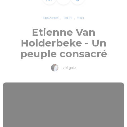
TopChrétien
TopTV
Vidéo
Etienne Van
Holderbeke - Un
peuple consacré
philgrez