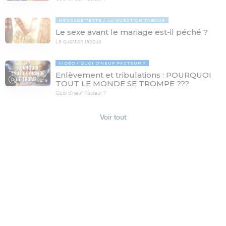
MESSAGE TEXTE
LA QUESTION TABOUE
Le sexe avant le mariage est-il péché ?
La question taboue
VIDÉO
QUOI D'NEUF PASTEUR ?
Enlèvement et tribulations : POURQUOI
78:19
TOUT LE MONDE SE TROMPE ???
Quoi d'neuf Pasteur ?
Voir tout