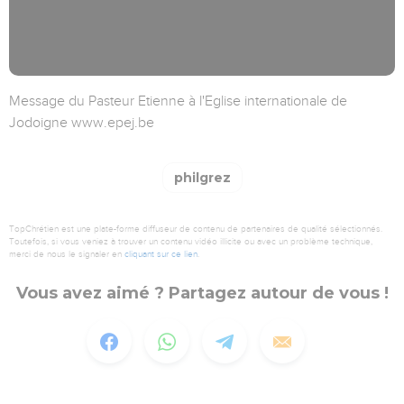
Message du Pasteur Etienne à l'Eglise internationale de
Jodoigne www.epej.be
philgrez
TopChrétien est une plate-forme diffuseur de contenu de partenaires de qualité sélectionnés.
Toutefois, si vous veniez à trouver un contenu vidéo illicite ou avec un problème technique,
merci de nous le signaler en
cliquant sur ce lien
.
Vous avez aimé ? Partagez autour de vous !