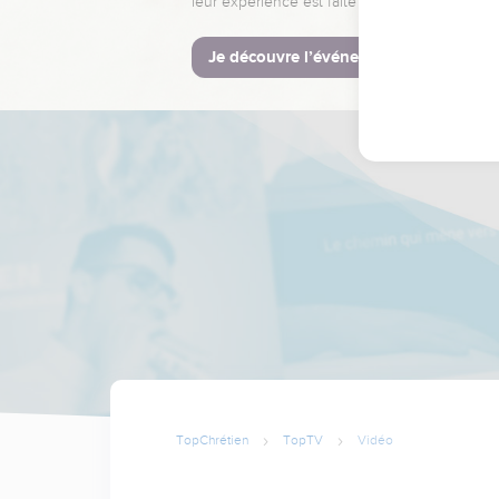
leur expérience est faite pour vous.
Je découvre l’événement
TopChrétien
TopTV
Vidéo