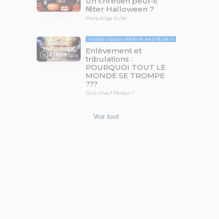
Un chrétien peut-il
fêter Halloween ?
Marie-Ange Muller
VIDÉO
QUOI D'NEUF PASTEUR ?
Enlèvement et
78:19
tribulations :
POURQUOI TOUT LE
MONDE SE TROMPE
???
Quoi d'neuf Pasteur ?
Voir tout