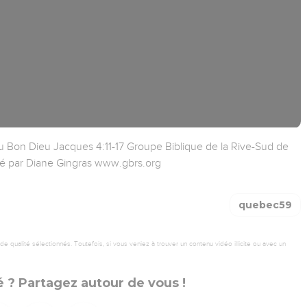
u Bon Dieu Jacques 4:11-17 Groupe Biblique de la Rive-Sud de
é par Diane Gingras www.gbrs.org
quebec59
 qualité sélectionnés. Toutefois, si vous veniez à trouver un contenu vidéo illicite ou avec un
 ? Partagez autour de vous !