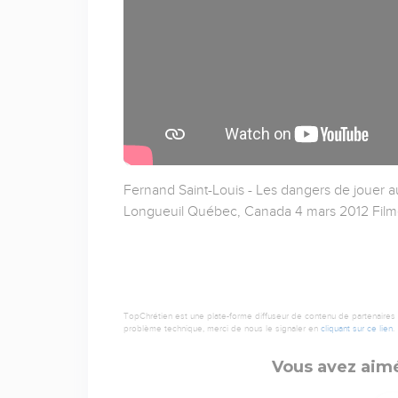
Fernand Saint-Louis - Les dangers de jouer a
Longueuil Québec, Canada 4 mars 2012 Film
TopChrétien est une plate-forme diffuseur de contenu de partenaires de
problème technique, merci de nous le signaler en
cliquant sur ce lien
.
Vous avez aimé