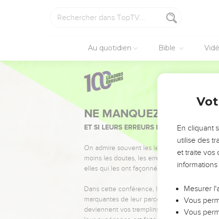
Au quotidien
Bible
Vid
Vot
NE MANQUEZ PAS L’ÉVÉ
ET SI LEURS ERREURS POUVAIENT VOUS 
En cliquant 
utilise des 
On admire souvent les leaders pour leurs réussi
et traite vo
moins les doutes, les erreurs et les saisons di
informations
elles qui les ont façonnés.
Mesurer l'
Dans cette conférence, leaders, entrepreneur
marquantes de leur parcours et les clés pour
Vous perme
deviennent vos tremplins. Que vous guidiez 
Vous perme