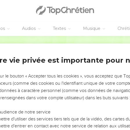
éos
Audios
Textes
Musique
Chrét
re vie privée est importante pour 
NEMENT DE L’ANNÉE !
ÉVITER LES VOTRES ?
sur le bouton « Accepter tous les cookies », vous acceptez que T
traceurs (comme des cookies ou l'identifiant unique de votre compte 
tes, leur impact, leur foi ou leur vision. Mais on voit
s données à caractère personnel (comme vos données de navigatio
fficiles qu'ils ont traversés, alors même que ce sont
 renseignées dans votre compte utilisateur) dans les buts suivants 
audience de notre service
s, et responsables reviennent sur les erreurs
 avancer avec plus de sagesse afin que leurs erreurs
ttre d'utiliser des services tiers tels que de la vidéo, des cartes
un ministère, une équipe, un groupe ou une famille,
ttre d'entrer en contact avec notre service de relation aux utilisat