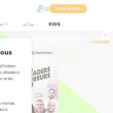
Faire un don
ien ?
Le Top
FERMER
nous
opChrétien
utilisateur)
n et les
:
 du monde…
eurs.