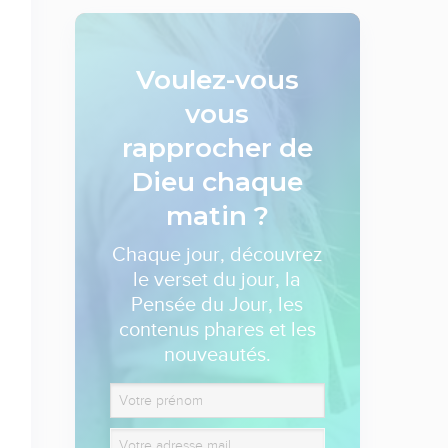
Voulez-vous
vous
rapprocher de
Dieu
chaque
matin ?
Chaque jour, découvrez
le verset du jour, la
Pensée du Jour, les
contenus phares et les
nouveautés.