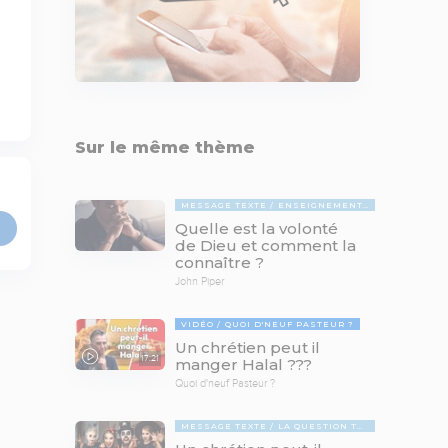
Sur le même thème
MESSAGE TEXTE
ENSEIGNEMENTS BIBLIQUES
Quelle est la volonté
de Dieu et comment la
connaître ?
John Piper
VIDÉO
QUOI D'NEUF PASTEUR ?
Un chrétien peut il
17:21
manger Halal ???
Quoi d'neuf Pasteur ?
MESSAGE TEXTE
LA QUESTION TABOUE