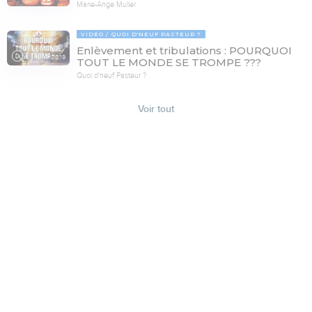
Marie-Ange Muller
VIDÉO
QUOI D'NEUF PASTEUR ?
Enlèvement et tribulations : POURQUOI
78:19
TOUT LE MONDE SE TROMPE ???
Quoi d'neuf Pasteur ?
Voir tout