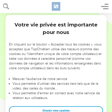
Votre vie privée est importante
pour nous
NE MANQUEZ PAS L’ÉVÉNEMENT
En cliquant sur le bouton « Accepter tous les cookies », vous
DE L’ANNÉE !
acceptez que TopChrétien utilise des traceurs (comme des
cookies ou l'identifiant unique de votre compte utilisateur) et
ET SI LEURS ERREURS POUVAIENT VOUS ÉVITER LES
traite vos données à caractère personnel (comme vos
VOTRES ?
données de navigation et les informations renseignées dans
votre compte utilisateur) dans les buts suivants :
On admire souvent les leaders pour leurs réussites, leur impact,
leur foi ou leur vision. Mais on voit moins les doutes, les erreurs
Mesurer l'audience de notre service
Vous permettre d'utiliser des services tiers tels que de la
et les saisons difficiles qu'ils ont traversés, alors même que ce
vidéo, des cartes du monde…
sont elles qui les ont façonnés.
Vous permettre d'entrer en contact avec notre service de
relation aux utilisateurs.
Dans cette conférence, leaders, entrepreneurs, et responsables
reviennent sur les erreurs marquantes de leur parcours et les
clés pour avancer avec plus de sagesse afin que leurs erreurs
Choisir mes cookies