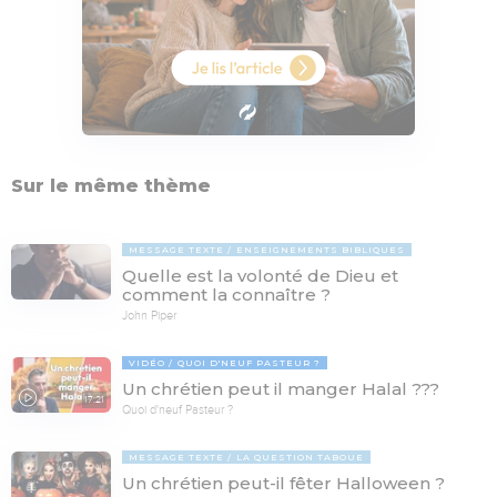
Sur le même thème
MESSAGE TEXTE
ENSEIGNEMENTS BIBLIQUES
Quelle est la volonté de Dieu et
comment la connaître ?
John Piper
VIDÉO
QUOI D'NEUF PASTEUR ?
Un chrétien peut il manger Halal ???
17:21
Quoi d'neuf Pasteur ?
MESSAGE TEXTE
LA QUESTION TABOUE
Un chrétien peut-il fêter Halloween ?