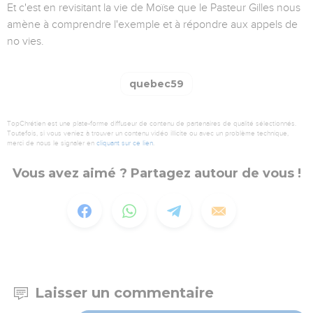
Et c'est en revisitant la vie de Moïse que le Pasteur Gilles nous
amène à comprendre l'exemple et à répondre aux appels de
no vies.
quebec59
TopChrétien est une plate-forme diffuseur de contenu de partenaires de qualité sélectionnés.
Toutefois, si vous veniez à trouver un contenu vidéo illicite ou avec un problème technique,
merci de nous le signaler en
cliquant sur ce lien
.
Vous avez aimé ? Partagez autour de vous !
Laisser un commentaire