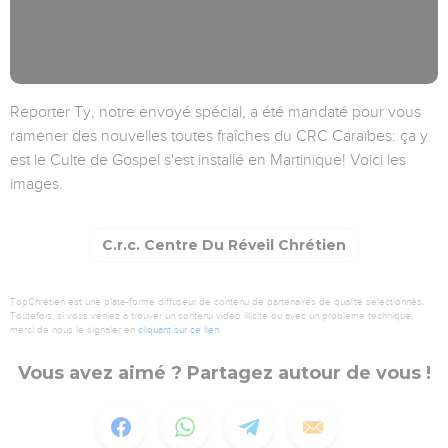
Reporter Ty, notre envoyé spécial, a été mandaté pour vous
ramener des nouvelles toutes fraîches du CRC Caraïbes: ça y
est le Culte de Gospel s'est installé en Martinique! Voici les
images.
C.r.c. Centre Du Réveil Chrétien
TopChrétien est une plate-forme diffuseur de contenu de partenaires de qualité sélectionnés.
Toutefois, si vous veniez à trouver un contenu vidéo illicite ou avec un problème technique,
merci de nous le signaler en
cliquant sur ce lien
.
Vous avez aimé ? Partagez autour de vous !