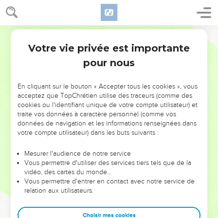
Votre vie privée est importante
pour nous
NE MANQUEZ PAS L’ÉVÉNEMENT
En cliquant sur le bouton « Accepter tous les cookies », vous
DE L’ANNÉE !
acceptez que TopChrétien utilise des traceurs (comme des
cookies ou l'identifiant unique de votre compte utilisateur) et
ET SI LEURS ERREURS POUVAIENT VOUS ÉVITER LES
traite vos données à caractère personnel (comme vos
VOTRES ?
données de navigation et les informations renseignées dans
votre compte utilisateur) dans les buts suivants :
On admire souvent les leaders pour leurs réussites, leur impact,
leur foi ou leur vision. Mais on voit moins les doutes, les erreurs
Mesurer l'audience de notre service
Vous permettre d'utiliser des services tiers tels que de la
et les saisons difficiles qu'ils ont traversés, alors même que ce
vidéo, des cartes du monde…
sont elles qui les ont façonnés.
Vous permettre d'entrer en contact avec notre service de
relation aux utilisateurs.
Dans cette conférence, leaders, entrepreneurs, et responsables
reviennent sur les erreurs marquantes de leur parcours et les
clés pour avancer avec plus de sagesse afin que leurs erreurs
Choisir mes cookies