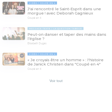
VIDÉO
COUPÉ EN 4
J'ai rencontré le Saint-Esprit dans une
29:46
morgue ! avec Deborah Gagnieux
Coupé en 4
MESSAGE TEXTE
LA QUESTION TABOUE
Peut-on danser et taper des mains dans
l’église ?
Elisabeth Dugas
VIDÉO
COUPÉ EN 4
« Je croyais être un homme » : l'histoire
49:44
de Janick Christen dans "Coupé en 4"
Coupé en 4
Voir tout