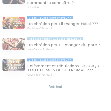
comment la connaître ?
John Piper
VIDÉO
QUOI D'NEUF PASTEUR ?
Un chrétien peut il manger Halal ???
17:21
Quoi d'neuf Pasteur ?
MESSAGE TEXTE
LA QUESTION TABOUE
Un chrétien peut-il manger du porc ?
Jean-Claude Guillaume
VIDÉO
QUOI D'NEUF PASTEUR ?
Enlèvement et tribulations : POURQUOI
78:19
TOUT LE MONDE SE TROMPE ???
Quoi d'neuf Pasteur ?
Voir tout