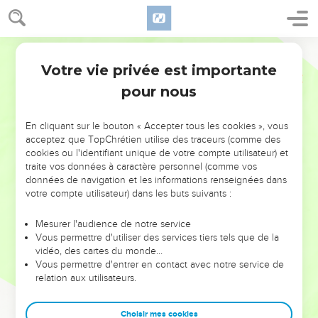
Votre vie privée est importante
pour nous
NE MANQUEZ PAS L’ÉVÉNEMENT
En cliquant sur le bouton « Accepter tous les cookies », vous
DE L’ANNÉE !
acceptez que TopChrétien utilise des traceurs (comme des
cookies ou l'identifiant unique de votre compte utilisateur) et
ET SI LEURS ERREURS POUVAIENT VOUS ÉVITER LES
traite vos données à caractère personnel (comme vos
VOTRES ?
données de navigation et les informations renseignées dans
votre compte utilisateur) dans les buts suivants :
On admire souvent les leaders pour leurs réussites, leur impact,
leur foi ou leur vision. Mais on voit moins les doutes, les erreurs
Mesurer l'audience de notre service
Vous permettre d'utiliser des services tiers tels que de la
et les saisons difficiles qu'ils ont traversés, alors même que ce
vidéo, des cartes du monde…
sont elles qui les ont façonnés.
Vous permettre d'entrer en contact avec notre service de
relation aux utilisateurs.
Dans cette conférence, leaders, entrepreneurs, et responsables
reviennent sur les erreurs marquantes de leur parcours et les
clés pour avancer avec plus de sagesse afin que leurs erreurs
Choisir mes cookies