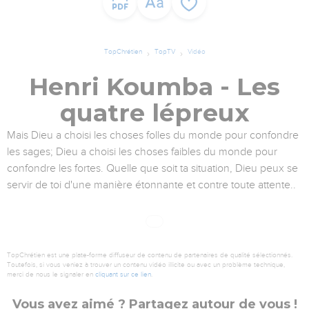
TopChrétien
TopTV
Vidéo
Henri Koumba - Les
quatre lépreux
Mais Dieu a choisi les choses folles du monde pour confondre
les sages; Dieu a choisi les choses faibles du monde pour
confondre les fortes. Quelle que soit ta situation, Dieu peux se
servir de toi d'une manière étonnante et contre toute attente..
TopChrétien est une plate-forme diffuseur de contenu de partenaires de qualité sélectionnés.
Toutefois, si vous veniez à trouver un contenu vidéo illicite ou avec un problème technique,
merci de nous le signaler en
cliquant sur ce lien
.
Vous avez aimé ? Partagez autour de vous !