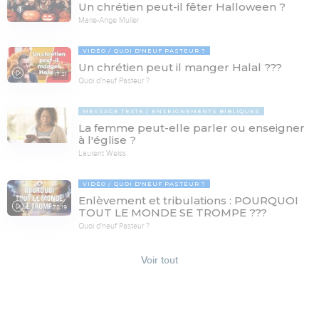
Un chrétien peut-il fêter Halloween ?
Marie-Ange Muller
VIDÉO
QUOI D'NEUF PASTEUR ?
Un chrétien peut il manger Halal ???
17:21
Quoi d'neuf Pasteur ?
MESSAGE TEXTE
ENSEIGNEMENTS BIBLIQUES
La femme peut-elle parler ou enseigner
à l'église ?
Laurent Weiss
VIDÉO
QUOI D'NEUF PASTEUR ?
Enlèvement et tribulations : POURQUOI
78:19
TOUT LE MONDE SE TROMPE ???
Quoi d'neuf Pasteur ?
Voir tout