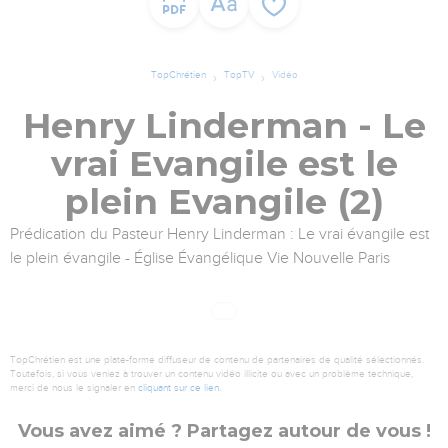
TopChrétien
TopTV
Vidéo
Henry Linderman - Le
vrai Evangile est le
plein Evangile (2)
Prédication du Pasteur Henry Linderman : Le vrai évangile est
le plein évangile - Église Évangélique Vie Nouvelle Paris
TopChrétien est une plate-forme diffuseur de contenu de partenaires de qualité sélectionnés.
Toutefois, si vous veniez à trouver un contenu vidéo illicite ou avec un problème technique,
merci de nous le signaler en
cliquant sur ce lien
.
Vous avez aimé ? Partagez autour de vous !