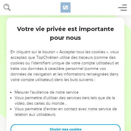
Votre vie privée est importante
pour nous
NE MANQUEZ PAS L’ÉVÉNEMENT
En cliquant sur le bouton « Accepter tous les cookies », vous
DE L’ANNÉE !
acceptez que TopChrétien utilise des traceurs (comme des
cookies ou l'identifiant unique de votre compte utilisateur) et
ET SI LEURS ERREURS POUVAIENT VOUS ÉVITER LES
traite vos données à caractère personnel (comme vos
VOTRES ?
données de navigation et les informations renseignées dans
votre compte utilisateur) dans les buts suivants :
On admire souvent les leaders pour leurs réussites, leur impact,
leur foi ou leur vision. Mais on voit moins les doutes, les erreurs
Mesurer l'audience de notre service
Vous permettre d'utiliser des services tiers tels que de la
et les saisons difficiles qu'ils ont traversés, alors même que ce
vidéo, des cartes du monde…
sont elles qui les ont façonnés.
Vous permettre d'entrer en contact avec notre service de
relation aux utilisateurs.
Dans cette conférence, leaders, entrepreneurs, et responsables
reviennent sur les erreurs marquantes de leur parcours et les
clés pour avancer avec plus de sagesse afin que leurs erreurs
Choisir mes cookies