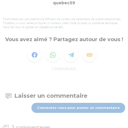
quebec59
TopChrétien est une plate-forme diffuseur de contenu de partenaires de qualité sélectionnés.
Toutefois, si vous veniez à trouver un contenu vidéo illicite ou avec un problème technique,
merci de nous le signaler en
cliquant sur ce lien
.
Vous avez aimé ? Partagez autour de vous !
1
PARTAGES
Laisser un commentaire
Connectez-vous pour poster un commentaire
2 commentaires