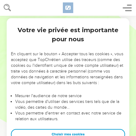
Votre vie privée est importante
pour nous
NE MANQUEZ PAS L’ÉVÉNEMENT
En cliquant sur le bouton « Accepter tous les cookies », vous
DE L’ANNÉE !
acceptez que TopChrétien utilise des traceurs (comme des
cookies ou l'identifiant unique de votre compte utilisateur) et
ET SI LEURS ERREURS POUVAIENT VOUS ÉVITER LES
traite vos données à caractère personnel (comme vos
VOTRES ?
données de navigation et les informations renseignées dans
votre compte utilisateur) dans les buts suivants :
On admire souvent les leaders pour leurs réussites, leur impact,
leur foi ou leur vision. Mais on voit moins les doutes, les erreurs
Mesurer l'audience de notre service
Vous permettre d'utiliser des services tiers tels que de la
et les saisons difficiles qu'ils ont traversés, alors même que ce
vidéo, des cartes du monde…
sont elles qui les ont façonnés.
Vous permettre d'entrer en contact avec notre service de
relation aux utilisateurs.
Dans cette conférence, leaders, entrepreneurs, et responsables
reviennent sur les erreurs marquantes de leur parcours et les
clés pour avancer avec plus de sagesse afin que leurs erreurs
Choisir mes cookies