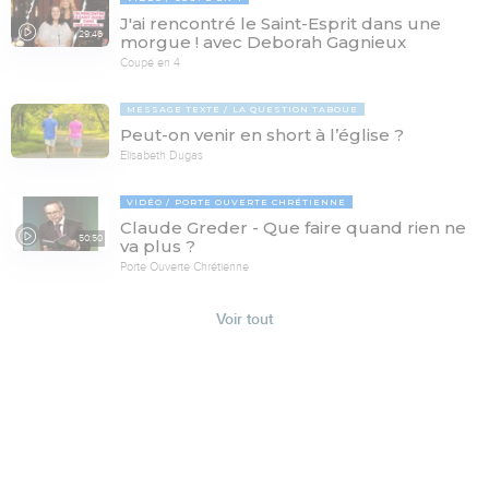
J'ai rencontré le Saint-Esprit dans une
29:46
morgue ! avec Deborah Gagnieux
Coupé en 4
MESSAGE TEXTE
LA QUESTION TABOUE
Peut-on venir en short à l’église ?
Elisabeth Dugas
VIDÉO
PORTE OUVERTE CHRÉTIENNE
Claude Greder - Que faire quand rien ne
50:50
va plus ?
Porte Ouverte Chrétienne
Voir tout