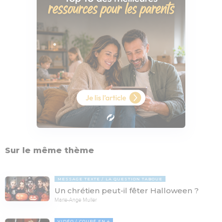
Sur le même thème
MESSAGE TEXTE
LA QUESTION TABOUE
Un chrétien peut-il fêter Halloween ?
Marie-Ange Muller
VIDÉO
COUPÉ EN 4