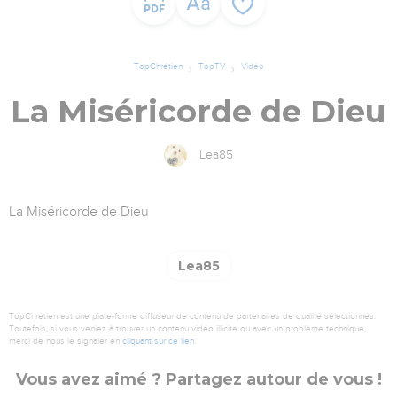
TopChrétien
TopTV
Vidéo
La Miséricorde de Dieu
Lea85
La Miséricorde de Dieu
Lea85
TopChrétien est une plate-forme diffuseur de contenu de partenaires de qualité sélectionnés.
Toutefois, si vous veniez à trouver un contenu vidéo illicite ou avec un problème technique,
merci de nous le signaler en
cliquant sur ce lien
.
Vous avez aimé ? Partagez autour de vous !