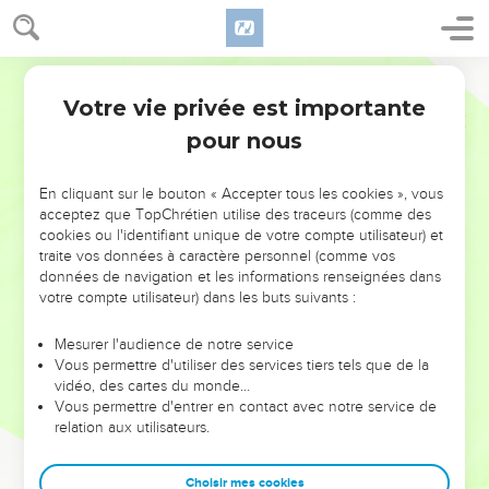
Votre vie privée est importante
pour nous
NE MANQUEZ PAS L’ÉVÉNEMENT
En cliquant sur le bouton « Accepter tous les cookies », vous
DE L’ANNÉE !
acceptez que TopChrétien utilise des traceurs (comme des
cookies ou l'identifiant unique de votre compte utilisateur) et
ET SI LEURS ERREURS POUVAIENT VOUS ÉVITER LES
traite vos données à caractère personnel (comme vos
VOTRES ?
données de navigation et les informations renseignées dans
votre compte utilisateur) dans les buts suivants :
On admire souvent les leaders pour leurs réussites, leur impact,
leur foi ou leur vision. Mais on voit moins les doutes, les erreurs
Mesurer l'audience de notre service
Vous permettre d'utiliser des services tiers tels que de la
et les saisons difficiles qu'ils ont traversés, alors même que ce
vidéo, des cartes du monde…
sont elles qui les ont façonnés.
Vous permettre d'entrer en contact avec notre service de
relation aux utilisateurs.
Dans cette conférence, leaders, entrepreneurs, et responsables
reviennent sur les erreurs marquantes de leur parcours et les
clés pour avancer avec plus de sagesse afin que leurs erreurs
Choisir mes cookies