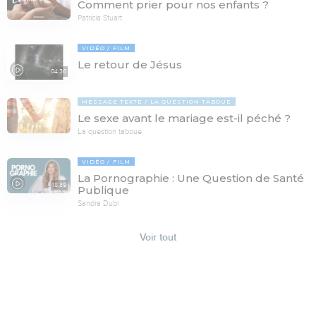
Comment prier pour nos enfants ?
Patricia Stuart
VIDÉO
FILM
Le retour de Jésus
04:36
MESSAGE TEXTE
LA QUESTION TABOUE
Le sexe avant le mariage est-il péché ?
La question taboue
VIDÉO
FILM
La Pornographie : Une Question de Santé
18:39
Publique
Sandra Dubi
Voir tout