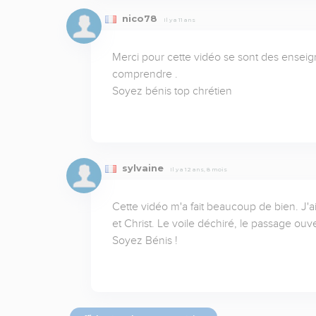
nico78
Il y a 11 ans
Merci pour cette vidéo se sont des ensei
comprendre .

Soyez bénis top chrétien
sylvaine
Il y a 12 ans, 8 mois
Cette vidéo m'a fait beaucoup de bien. J'ai 
et Christ. Le voile déchiré, le passage ouve
Soyez Bénis !