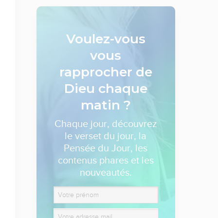
Voulez-vous
vous
rapprocher de
Dieu
chaque
matin ?
Chaque jour, découvrez
le verset du jour, la
Pensée du Jour, les
contenus phares et les
nouveautés.