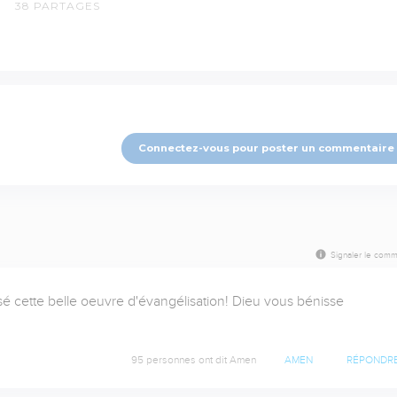
38
PARTAGES
Connectez-vous pour poster un commentaire
Signaler le comm
sé cette belle oeuvre d'évangélisation! Dieu vous bénisse 
95 personnes ont dit Amen
AMEN
RÉPONDR