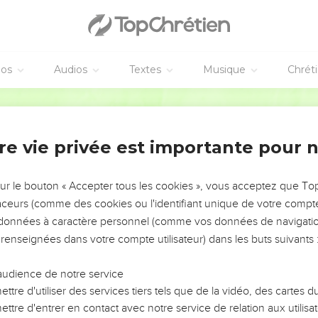
éos
Audios
Textes
Musique
Chrét
re vie privée est importante pour 
NEMENT DE L’ANNÉE !
ÉVITER LES VOTRES ?
sur le bouton « Accepter tous les cookies », vous acceptez que T
traceurs (comme des cookies ou l'identifiant unique de votre compte 
tes, leur impact, leur foi ou leur vision. Mais on voit
s données à caractère personnel (comme vos données de navigatio
fficiles qu'ils ont traversés, alors même que ce sont
 renseignées dans votre compte utilisateur) dans les buts suivants 
audience de notre service
s, et responsables reviennent sur les erreurs
 avancer avec plus de sagesse afin que leurs erreurs
ttre d'utiliser des services tiers tels que de la vidéo, des cartes
un ministère, une équipe, un groupe ou une famille,
ttre d'entrer en contact avec notre service de relation aux utilisat