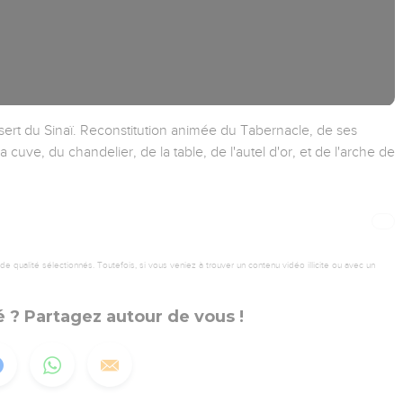
ert du Sinaï. Reconstitution animée du Tabernacle, de ses
la cuve, du chandelier, de la table, de l'autel d'or, et de l'arche de
 qualité sélectionnés. Toutefois, si vous veniez à trouver un contenu vidéo illicite ou avec un
 ? Partagez autour de vous !