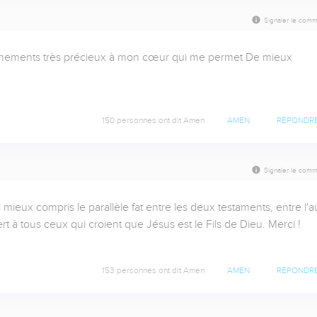
Signaler le comm
gnements très précieux à mon cœur qui me permet De mieux 
150 personnes ont dit Amen
AMEN
RÉPONDR
Signaler le comm
mieux compris le parallèle fat entre les deux testaments, entre l'au
rt à tous ceux qui croient que Jésus est le Fils de Dieu. Merci ! 
153 personnes ont dit Amen
AMEN
RÉPONDR