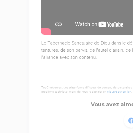
Le Tabernacle Sanctuaire de Dieu dans le dés
tentures, de son parvis, de l'autel d'airain, de 
l'alliance avec son contenu.
TopChrétien est une plate-forme diffuseur de contenu de partenaires de
problème technique, merci de nous le signaler en
cliquant sur ce lien
.
Vous avez aimé