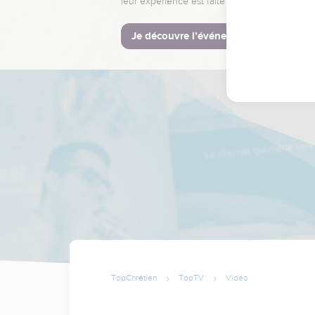
leur expérience est faite pour vous.
Je découvre l’événement
TopChrétien
TopTV
Vidéo