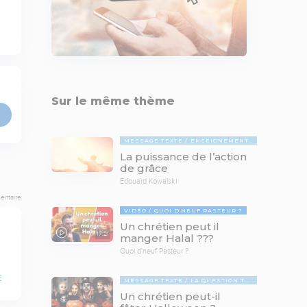
Sur le même thème
MESSAGE TEXTE
ENSEIGNEMENTS BIBLIQUES
La puissance de l’action
de grâce
Edouard Kowalski
entaire
VIDÉO
QUOI D'NEUF PASTEUR ?
Un chrétien peut il
17:21
manger Halal ???
Quoi d'neuf Pasteur ?
E
MESSAGE TEXTE
LA QUESTION TABOUE
Un chrétien peut-il