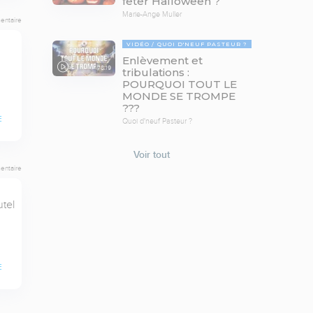
fêter Halloween ?
Marie-Ange Muller
entaire
VIDÉO
QUOI D'NEUF PASTEUR ?
Enlèvement et
78:19
tribulations :
POURQUOI TOUT LE
MONDE SE TROMPE
???
E
Quoi d'neuf Pasteur ?
Voir tout
entaire
tel 
E