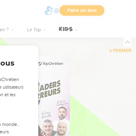
Faire un don
ien ?
Le Top
FERMER
nous
opChrétien
utilisateur)
n et les
:
 du monde…
eurs.