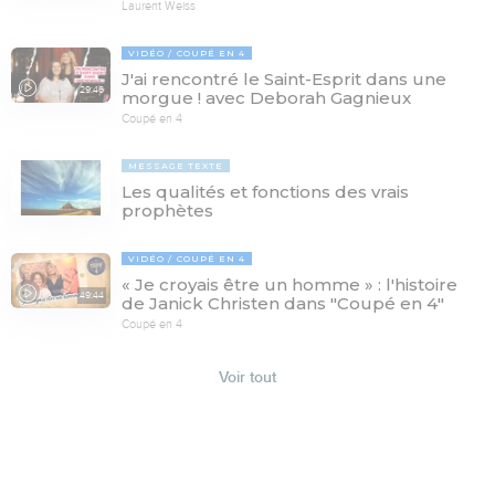
Laurent Weiss
VIDÉO
COUPÉ EN 4
J'ai rencontré le Saint-Esprit dans une
29:46
morgue ! avec Deborah Gagnieux
Coupé en 4
MESSAGE TEXTE
Les qualités et fonctions des vrais
prophètes
VIDÉO
COUPÉ EN 4
« Je croyais être un homme » : l'histoire
49:44
de Janick Christen dans "Coupé en 4"
Coupé en 4
Voir tout