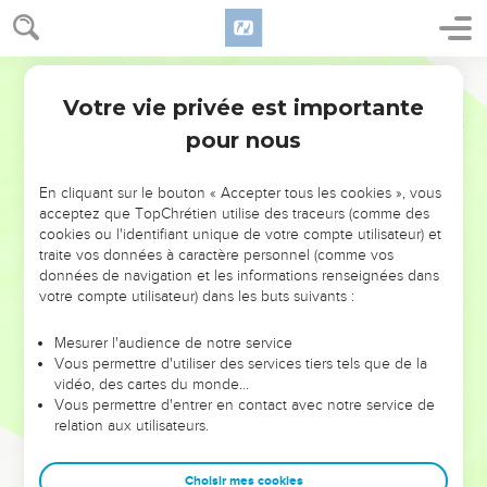
Votre vie privée est importante
pour nous
NE MANQUEZ PAS L’ÉVÉNEMENT
En cliquant sur le bouton « Accepter tous les cookies », vous
DE L’ANNÉE !
acceptez que TopChrétien utilise des traceurs (comme des
cookies ou l'identifiant unique de votre compte utilisateur) et
ET SI LEURS ERREURS POUVAIENT VOUS ÉVITER LES
traite vos données à caractère personnel (comme vos
VOTRES ?
données de navigation et les informations renseignées dans
votre compte utilisateur) dans les buts suivants :
On admire souvent les leaders pour leurs réussites, leur impact,
leur foi ou leur vision. Mais on voit moins les doutes, les erreurs
Mesurer l'audience de notre service
Vous permettre d'utiliser des services tiers tels que de la
et les saisons difficiles qu'ils ont traversés, alors même que ce
vidéo, des cartes du monde…
sont elles qui les ont façonnés.
Vous permettre d'entrer en contact avec notre service de
relation aux utilisateurs.
Dans cette conférence, leaders, entrepreneurs, et responsables
reviennent sur les erreurs marquantes de leur parcours et les
clés pour avancer avec plus de sagesse afin que leurs erreurs
Choisir mes cookies