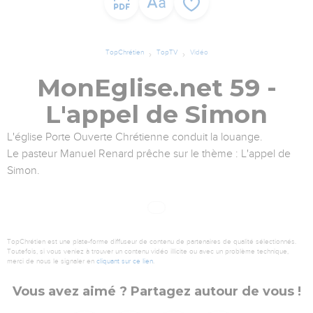
TopChrétien
TopTV
Vidéo
MonEglise.net 59 -
L'appel de Simon
L'église Porte Ouverte Chrétienne conduit la louange.
Le pasteur Manuel Renard prêche sur le thème : L'appel de
Simon.
TopChrétien est une plate-forme diffuseur de contenu de partenaires de qualité sélectionnés.
Toutefois, si vous veniez à trouver un contenu vidéo illicite ou avec un problème technique,
merci de nous le signaler en
cliquant sur ce lien
.
Vous avez aimé ? Partagez autour de vous !