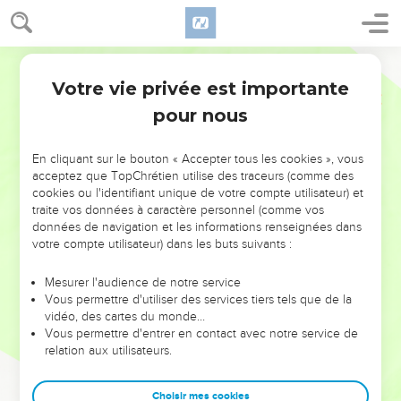
Votre vie privée est importante
pour nous
NE MANQUEZ PAS L’ÉVÉNEMENT
En cliquant sur le bouton « Accepter tous les cookies », vous
DE L’ANNÉE !
acceptez que TopChrétien utilise des traceurs (comme des
cookies ou l'identifiant unique de votre compte utilisateur) et
ET SI LEURS ERREURS POUVAIENT VOUS ÉVITER LES
traite vos données à caractère personnel (comme vos
VOTRES ?
données de navigation et les informations renseignées dans
votre compte utilisateur) dans les buts suivants :
On admire souvent les leaders pour leurs réussites, leur impact,
leur foi ou leur vision. Mais on voit moins les doutes, les erreurs
Mesurer l'audience de notre service
Vous permettre d'utiliser des services tiers tels que de la
et les saisons difficiles qu'ils ont traversés, alors même que ce
vidéo, des cartes du monde…
sont elles qui les ont façonnés.
Vous permettre d'entrer en contact avec notre service de
relation aux utilisateurs.
Dans cette conférence, leaders, entrepreneurs, et responsables
reviennent sur les erreurs marquantes de leur parcours et les
clés pour avancer avec plus de sagesse afin que leurs erreurs
Choisir mes cookies