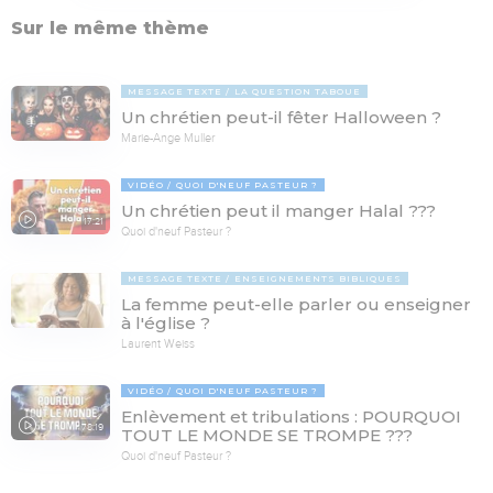
Sur le même thème
MESSAGE TEXTE
LA QUESTION TABOUE
Un chrétien peut-il fêter Halloween ?
Marie-Ange Muller
VIDÉO
QUOI D'NEUF PASTEUR ?
Un chrétien peut il manger Halal ???
17:21
Quoi d'neuf Pasteur ?
MESSAGE TEXTE
ENSEIGNEMENTS BIBLIQUES
La femme peut-elle parler ou enseigner
à l'église ?
Laurent Weiss
VIDÉO
QUOI D'NEUF PASTEUR ?
Enlèvement et tribulations : POURQUOI
78:19
TOUT LE MONDE SE TROMPE ???
Quoi d'neuf Pasteur ?