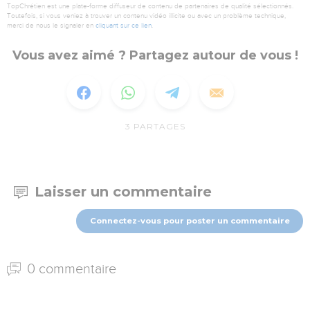
TopChrétien est une plate-forme diffuseur de contenu de partenaires de qualité sélectionnés.
Toutefois, si vous veniez à trouver un contenu vidéo illicite ou avec un problème technique,
merci de nous le signaler en
cliquant sur ce lien
.
Vous avez aimé ? Partagez autour de vous !
3
PARTAGES
Laisser un commentaire
Connectez-vous pour poster un commentaire
0 commentaire