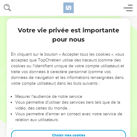
Votre vie privée est importante
pour nous
NE MANQUEZ PAS L’ÉVÉNEMENT
En cliquant sur le bouton « Accepter tous les cookies », vous
DE L’ANNÉE !
acceptez que TopChrétien utilise des traceurs (comme des
cookies ou l'identifiant unique de votre compte utilisateur) et
ET SI LEURS ERREURS POUVAIENT VOUS ÉVITER LES
traite vos données à caractère personnel (comme vos
VOTRES ?
données de navigation et les informations renseignées dans
votre compte utilisateur) dans les buts suivants :
On admire souvent les leaders pour leurs réussites, leur impact,
leur foi ou leur vision. Mais on voit moins les doutes, les erreurs
Mesurer l'audience de notre service
Vous permettre d'utiliser des services tiers tels que de la
et les saisons difficiles qu'ils ont traversés, alors même que ce
vidéo, des cartes du monde…
sont elles qui les ont façonnés.
Vous permettre d'entrer en contact avec notre service de
relation aux utilisateurs.
Dans cette conférence, leaders, entrepreneurs, et responsables
reviennent sur les erreurs marquantes de leur parcours et les
clés pour avancer avec plus de sagesse afin que leurs erreurs
Choisir mes cookies