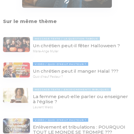
Sur le même thème
MESSAGE TEXTE
LA QUESTION TABOUE
Un chrétien peut-il fêter Halloween ?
Marie-Ange Muller
VIDÉO
QUOI D'NEUF PASTEUR ?
Un chrétien peut il manger Halal ???
17:21
Quoi d'neuf Pasteur ?
MESSAGE TEXTE
ENSEIGNEMENTS BIBLIQUES
La femme peut-elle parler ou enseigner
à l'église ?
Laurent Weiss
VIDÉO
QUOI D'NEUF PASTEUR ?
Enlèvement et tribulations : POURQUOI
78:19
TOUT LE MONDE SE TROMPE ???