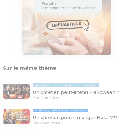
Sur le même thème
MESSAGE TEXTE
LA QUESTION TABOUE
Un chrétien peut-il fêter Halloween ?
Marie-Ange Muller
VIDÉO
QUOI D'NEUF PASTEUR ?
Un chrétien peut il manger Halal ???
17:21
Quoi d'neuf Pasteur ?