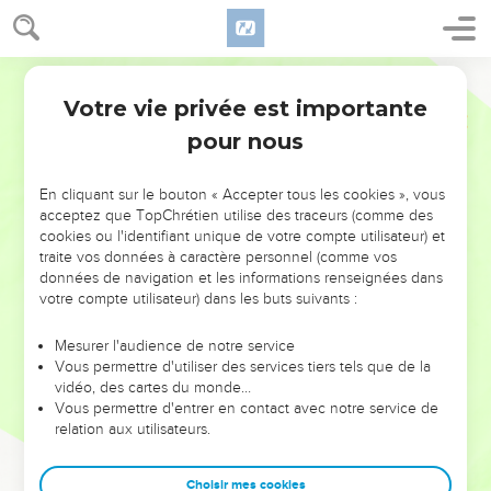
Votre vie privée est importante
pour nous
NE MANQUEZ PAS L’ÉVÉNEMENT
En cliquant sur le bouton « Accepter tous les cookies », vous
DE L’ANNÉE !
acceptez que TopChrétien utilise des traceurs (comme des
cookies ou l'identifiant unique de votre compte utilisateur) et
ET SI LEURS ERREURS POUVAIENT VOUS ÉVITER LES
traite vos données à caractère personnel (comme vos
VOTRES ?
données de navigation et les informations renseignées dans
votre compte utilisateur) dans les buts suivants :
On admire souvent les leaders pour leurs réussites, leur impact,
leur foi ou leur vision. Mais on voit moins les doutes, les erreurs
Mesurer l'audience de notre service
Vous permettre d'utiliser des services tiers tels que de la
et les saisons difficiles qu'ils ont traversés, alors même que ce
vidéo, des cartes du monde…
sont elles qui les ont façonnés.
Vous permettre d'entrer en contact avec notre service de
relation aux utilisateurs.
Dans cette conférence, leaders, entrepreneurs, et responsables
reviennent sur les erreurs marquantes de leur parcours et les
clés pour avancer avec plus de sagesse afin que leurs erreurs
Choisir mes cookies