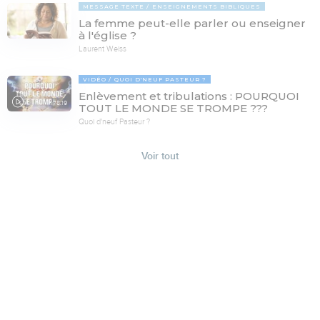
MESSAGE TEXTE
ENSEIGNEMENTS BIBLIQUES
La femme peut-elle parler ou enseigner
à l'église ?
Laurent Weiss
VIDÉO
QUOI D'NEUF PASTEUR ?
Enlèvement et tribulations : POURQUOI
78:19
TOUT LE MONDE SE TROMPE ???
Quoi d'neuf Pasteur ?
Voir tout