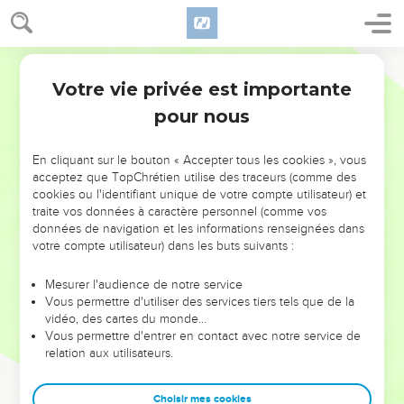
Votre vie privée est importante
pour nous
NE MANQUEZ PAS L’ÉVÉNEMENT
En cliquant sur le bouton « Accepter tous les cookies », vous
DE L’ANNÉE !
acceptez que TopChrétien utilise des traceurs (comme des
cookies ou l'identifiant unique de votre compte utilisateur) et
ET SI LEURS ERREURS POUVAIENT VOUS ÉVITER LES
traite vos données à caractère personnel (comme vos
VOTRES ?
données de navigation et les informations renseignées dans
votre compte utilisateur) dans les buts suivants :
On admire souvent les leaders pour leurs réussites, leur impact,
leur foi ou leur vision. Mais on voit moins les doutes, les erreurs
Mesurer l'audience de notre service
Vous permettre d'utiliser des services tiers tels que de la
et les saisons difficiles qu'ils ont traversés, alors même que ce
vidéo, des cartes du monde…
sont elles qui les ont façonnés.
Vous permettre d'entrer en contact avec notre service de
relation aux utilisateurs.
Dans cette conférence, leaders, entrepreneurs, et responsables
reviennent sur les erreurs marquantes de leur parcours et les
clés pour avancer avec plus de sagesse afin que leurs erreurs
Choisir mes cookies