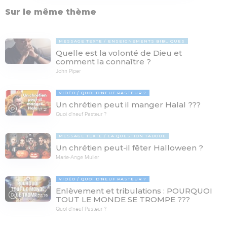
Sur le même thème
MESSAGE TEXTE
ENSEIGNEMENTS BIBLIQUES
Quelle est la volonté de Dieu et
comment la connaître ?
John Piper
VIDÉO
QUOI D'NEUF PASTEUR ?
Un chrétien peut il manger Halal ???
17:21
Quoi d'neuf Pasteur ?
MESSAGE TEXTE
LA QUESTION TABOUE
Un chrétien peut-il fêter Halloween ?
Marie-Ange Muller
VIDÉO
QUOI D'NEUF PASTEUR ?
Enlèvement et tribulations : POURQUOI
78:19
TOUT LE MONDE SE TROMPE ???
Quoi d'neuf Pasteur ?