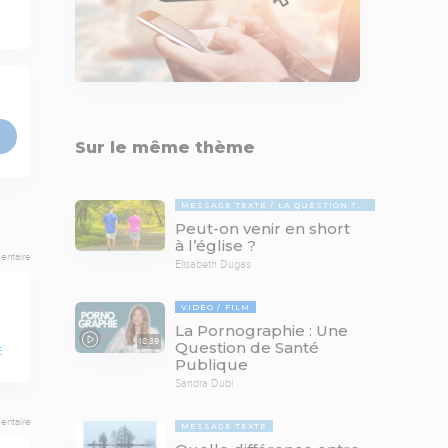
Sur le même thème
MESSAGE TEXTE
LA QUESTION TABOUE
Peut-on venir en short
à l’église ?
entaire
Elisabeth Dugas
VIDÉO
FILM
La Pornographie : Une
18:39
Question de Santé
E
Publique
Sandra Dubi
entaire
MESSAGE TEXTE