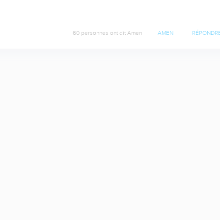
60 personnes ont dit Amen
AMEN
RÉPONDR