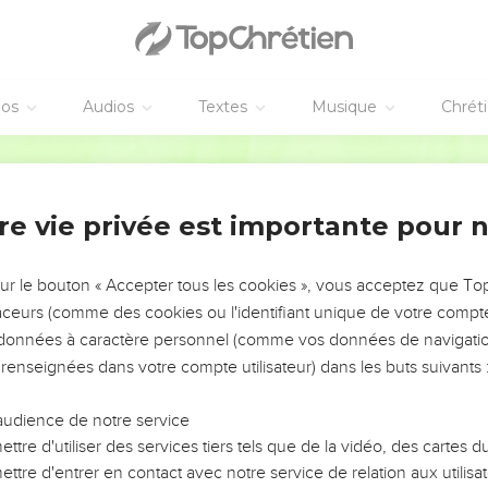
éos
Audios
Textes
Musique
Chrét
re vie privée est importante pour 
NEMENT DE L’ANNÉE !
ÉVITER LES VOTRES ?
sur le bouton « Accepter tous les cookies », vous acceptez que T
traceurs (comme des cookies ou l'identifiant unique de votre compte 
tes, leur impact, leur foi ou leur vision. Mais on voit
s données à caractère personnel (comme vos données de navigatio
fficiles qu'ils ont traversés, alors même que ce sont
 renseignées dans votre compte utilisateur) dans les buts suivants 
audience de notre service
s, et responsables reviennent sur les erreurs
 avancer avec plus de sagesse afin que leurs erreurs
ttre d'utiliser des services tiers tels que de la vidéo, des cartes
un ministère, une équipe, un groupe ou une famille,
ttre d'entrer en contact avec notre service de relation aux utilisat