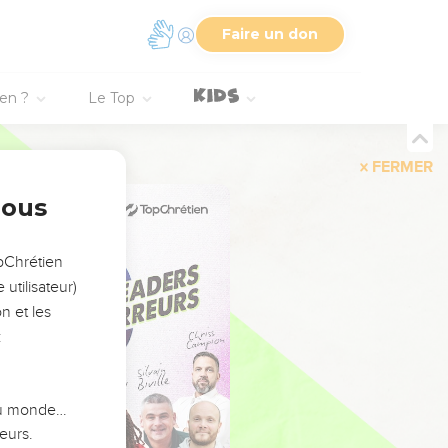
Faire un don
ien ?
Le Top
FERMER
nous
opChrétien
utilisateur)
n et les
:
 du monde…
eurs.