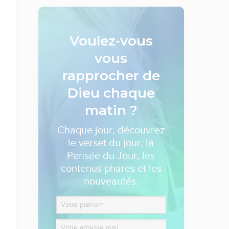
Voulez-vous
vous
rapprocher de
Dieu
chaque
matin ?
Chaque jour, découvrez
le verset du jour, la
Pensée du Jour, les
contenus phares et les
nouveautés.