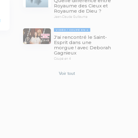
Quelle différence entre
Royaume des Cieux et
Royaume de Dieu ?
Jean-Claude Guillaume
E
VIDÉO
COUPÉ EN 4
J'ai rencontré le Saint-
29:46
Esprit dans une
morgue ! avec Deborah
Gagnieux
Coupé en 4
Voir tout