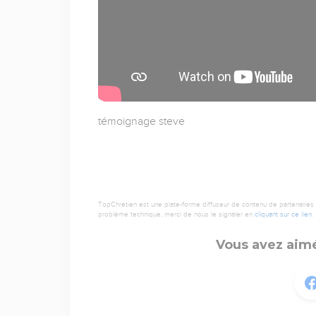
témoignage steve
TopChrétien est une plate-forme diffuseur de contenu de partenaires de
problème technique, merci de nous le signaler en
cliquant sur ce lien
.
Vous avez aimé