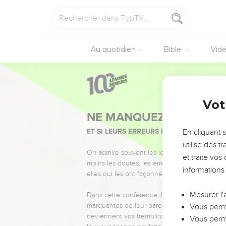
Au quotidien
Bible
Vid
Vot
NE MANQUEZ PAS L’ÉVÉ
ET SI LEURS ERREURS POUVAIENT VOUS 
En cliquant 
utilise des 
On admire souvent les leaders pour leurs réussi
et traite vo
moins les doutes, les erreurs et les saisons di
informations
elles qui les ont façonnés.
Mesurer l'
Dans cette conférence, leaders, entrepreneur
marquantes de leur parcours et les clés pour
Vous perme
deviennent vos tremplins. Que vous guidiez 
Vous perme