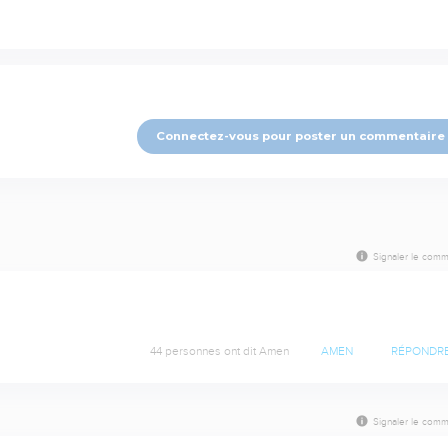
Connectez-vous pour poster un commentaire
Signaler le comm
44 personnes ont dit Amen
AMEN
RÉPONDR
Signaler le comm