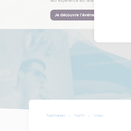
leur expérience est faite pour vous.
Je découvre l’événement
TopChrétien
TopTV
Vidéo