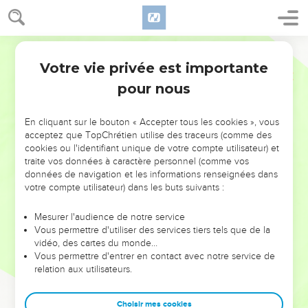
Votre vie privée est importante
pour nous
NE MANQUEZ PAS L’ÉVÉNEMENT
En cliquant sur le bouton « Accepter tous les cookies », vous
DE L’ANNÉE !
acceptez que TopChrétien utilise des traceurs (comme des
cookies ou l'identifiant unique de votre compte utilisateur) et
ET SI LEURS ERREURS POUVAIENT VOUS ÉVITER LES
traite vos données à caractère personnel (comme vos
VOTRES ?
données de navigation et les informations renseignées dans
votre compte utilisateur) dans les buts suivants :
On admire souvent les leaders pour leurs réussites, leur impact,
leur foi ou leur vision. Mais on voit moins les doutes, les erreurs
Mesurer l'audience de notre service
Vous permettre d'utiliser des services tiers tels que de la
et les saisons difficiles qu'ils ont traversés, alors même que ce
vidéo, des cartes du monde…
sont elles qui les ont façonnés.
Vous permettre d'entrer en contact avec notre service de
relation aux utilisateurs.
Dans cette conférence, leaders, entrepreneurs, et responsables
reviennent sur les erreurs marquantes de leur parcours et les
clés pour avancer avec plus de sagesse afin que leurs erreurs
Choisir mes cookies