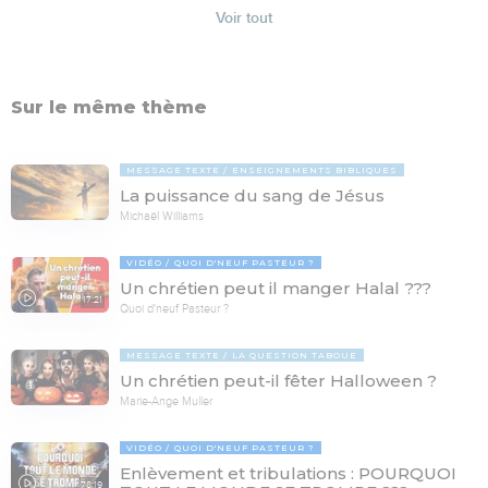
Voir tout
Sur le même thème
MESSAGE TEXTE
ENSEIGNEMENTS BIBLIQUES
La puissance du sang de Jésus
Michaël Williams
VIDÉO
QUOI D'NEUF PASTEUR ?
Un chrétien peut il manger Halal ???
17:21
Quoi d'neuf Pasteur ?
MESSAGE TEXTE
LA QUESTION TABOUE
Un chrétien peut-il fêter Halloween ?
Marie-Ange Muller
VIDÉO
QUOI D'NEUF PASTEUR ?
Enlèvement et tribulations : POURQUOI
78:19