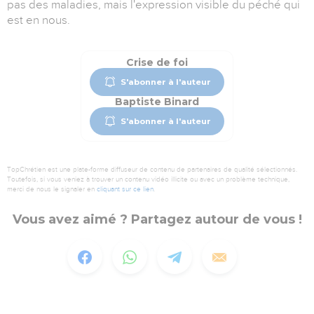
pas des maladies, mais l'expression visible du péché qui
est en nous.
Crise de foi
S'abonner à l'auteur
Baptiste Binard
S'abonner à l'auteur
TopChrétien est une plate-forme diffuseur de contenu de partenaires de qualité sélectionnés.
Toutefois, si vous veniez à trouver un contenu vidéo illicite ou avec un problème technique,
merci de nous le signaler en
cliquant sur ce lien
.
Vous avez aimé ? Partagez autour de vous !