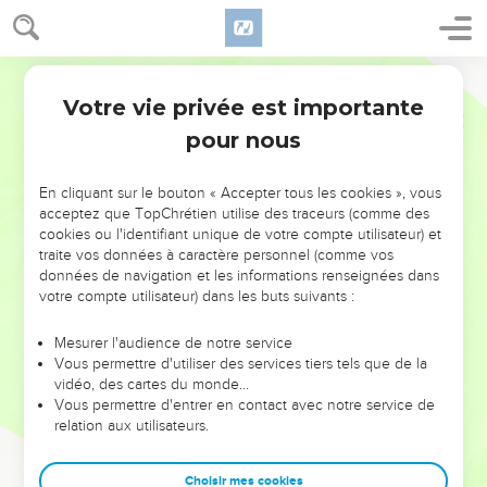
Votre vie privée est importante
pour nous
NE MANQUEZ PAS L’ÉVÉNEMENT
En cliquant sur le bouton « Accepter tous les cookies », vous
DE L’ANNÉE !
acceptez que TopChrétien utilise des traceurs (comme des
cookies ou l'identifiant unique de votre compte utilisateur) et
ET SI LEURS ERREURS POUVAIENT VOUS ÉVITER LES
traite vos données à caractère personnel (comme vos
VOTRES ?
données de navigation et les informations renseignées dans
votre compte utilisateur) dans les buts suivants :
On admire souvent les leaders pour leurs réussites, leur impact,
leur foi ou leur vision. Mais on voit moins les doutes, les erreurs
Mesurer l'audience de notre service
Vous permettre d'utiliser des services tiers tels que de la
et les saisons difficiles qu'ils ont traversés, alors même que ce
vidéo, des cartes du monde…
sont elles qui les ont façonnés.
Vous permettre d'entrer en contact avec notre service de
relation aux utilisateurs.
Dans cette conférence, leaders, entrepreneurs, et responsables
reviennent sur les erreurs marquantes de leur parcours et les
clés pour avancer avec plus de sagesse afin que leurs erreurs
Choisir mes cookies