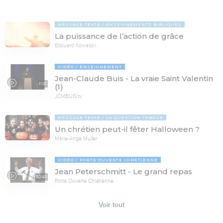
MESSAGE TEXTE
ENSEIGNEMENTS BIBLIQUES
La puissance de l’action de grâce
Edouard Kowalski
VIDÉO
ENSEIGNEMENT
Jean-Claude Buis - La vraie Saint Valentin
11:01
(1)
JCMBUIS.tv
MESSAGE TEXTE
LA QUESTION TABOUE
Un chrétien peut-il fêter Halloween ?
Marie-Ange Muller
VIDÉO
PORTE OUVERTE CHRÉTIENNE
Jean Peterschmitt - Le grand repas
50:40
Porte Ouverte Chrétienne
Voir tout