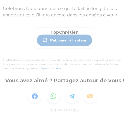
Célébrons Dieu pour tout ce qu'Il a fait au long de ces
années et ce qu'il fera encore dans les années à venir !
TopChrétien
S'abonner à l'auteur
TopChrétien est une plate-forme diffuseur de contenu de partenaires de qualité sélectionnés.
Toutefois, si vous veniez à trouver un contenu vidéo illicite ou avec un problème technique,
merci de nous le signaler en
cliquant sur ce lien
.
Vous avez aimé ? Partagez autour de vous !
261
PARTAGES