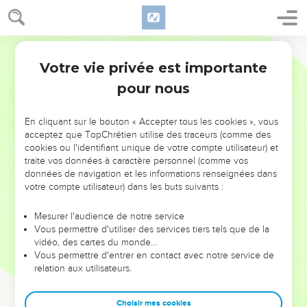
Votre vie privée est importante
pour nous
NE MANQUEZ PAS L’ÉVÉNEMENT
En cliquant sur le bouton « Accepter tous les cookies », vous
DE L’ANNÉE !
acceptez que TopChrétien utilise des traceurs (comme des
cookies ou l'identifiant unique de votre compte utilisateur) et
ET SI LEURS ERREURS POUVAIENT VOUS ÉVITER LES
traite vos données à caractère personnel (comme vos
VOTRES ?
données de navigation et les informations renseignées dans
votre compte utilisateur) dans les buts suivants :
On admire souvent les leaders pour leurs réussites, leur impact,
leur foi ou leur vision. Mais on voit moins les doutes, les erreurs
Mesurer l'audience de notre service
Vous permettre d'utiliser des services tiers tels que de la
et les saisons difficiles qu'ils ont traversés, alors même que ce
vidéo, des cartes du monde…
sont elles qui les ont façonnés.
Vous permettre d'entrer en contact avec notre service de
relation aux utilisateurs.
Dans cette conférence, leaders, entrepreneurs, et responsables
reviennent sur les erreurs marquantes de leur parcours et les
clés pour avancer avec plus de sagesse afin que leurs erreurs
Choisir mes cookies