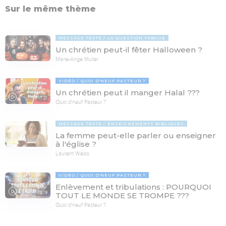
Sur le même thème
MESSAGE TEXTE
LA QUESTION TABOUE
Un chrétien peut-il fêter Halloween ?
Marie-Ange Muller
VIDÉO
QUOI D'NEUF PASTEUR ?
Un chrétien peut il manger Halal ???
17:21
Quoi d'neuf Pasteur ?
MESSAGE TEXTE
ENSEIGNEMENTS BIBLIQUES
La femme peut-elle parler ou enseigner
à l'église ?
Laurent Weiss
VIDÉO
QUOI D'NEUF PASTEUR ?
Enlèvement et tribulations : POURQUOI
78:19
TOUT LE MONDE SE TROMPE ???
Quoi d'neuf Pasteur ?