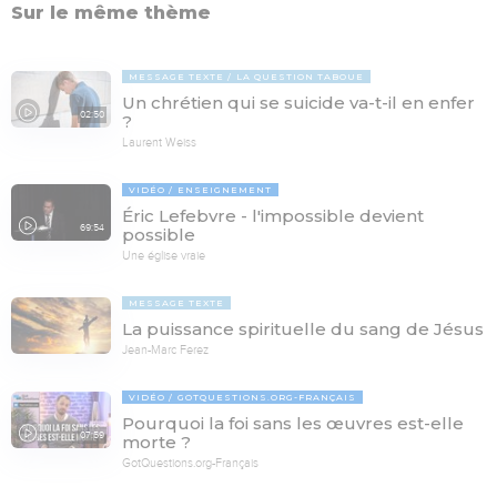
Sur le même thème
MESSAGE TEXTE
LA QUESTION TABOUE
Un chrétien qui se suicide va-t-il en enfer
02:50
?
Laurent Weiss
VIDÉO
ENSEIGNEMENT
Éric Lefebvre - l'impossible devient
69:54
possible
Une église vraie
MESSAGE TEXTE
La puissance spirituelle du sang de Jésus
Jean-Marc Ferez
VIDÉO
GOTQUESTIONS.ORG-FRANÇAIS
Pourquoi la foi sans les œuvres est-elle
07:59
morte ?
GotQuestions.org-Français