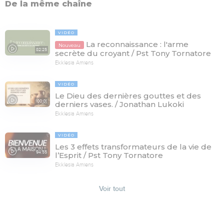
De la même chaîne
VIDÉO
La reconnaissance : l'arme
Nouveau
82:25
secrète du croyant / Pst Tony Tornatore
Ekklesia Amiens
VIDÉO
Le Dieu des dernières gouttes et des
100:01
derniers vases. / Jonathan Lukoki
Ekklesia Amiens
VIDÉO
Les 3 effets transformateurs de la vie de
94:55
l’Esprit / Pst Tony Tornatore
Ekklesia Amiens
Voir tout