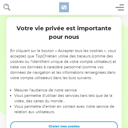
Votre vie privée est importante
pour nous
NE MANQUEZ PAS L’ÉVÉNEMENT
En cliquant sur le bouton « Accepter tous les cookies », vous
DE L’ANNÉE !
acceptez que TopChrétien utilise des traceurs (comme des
cookies ou l'identifiant unique de votre compte utilisateur) et
ET SI LEURS ERREURS POUVAIENT VOUS ÉVITER LES
traite vos données à caractère personnel (comme vos
VOTRES ?
données de navigation et les informations renseignées dans
votre compte utilisateur) dans les buts suivants :
On admire souvent les leaders pour leurs réussites, leur impact,
leur foi ou leur vision. Mais on voit moins les doutes, les erreurs
Mesurer l'audience de notre service
Vous permettre d'utiliser des services tiers tels que de la
et les saisons difficiles qu'ils ont traversés, alors même que ce
vidéo, des cartes du monde…
sont elles qui les ont façonnés.
Vous permettre d'entrer en contact avec notre service de
relation aux utilisateurs.
Dans cette conférence, leaders, entrepreneurs, et responsables
reviennent sur les erreurs marquantes de leur parcours et les
clés pour avancer avec plus de sagesse afin que leurs erreurs
Choisir mes cookies