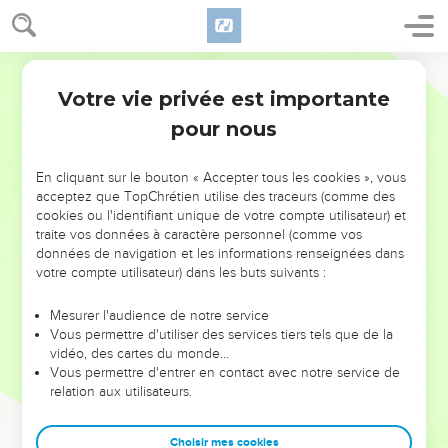
Votre vie privée est importante
pour nous
NE MANQUEZ PAS L’ÉVÉNEMENT
En cliquant sur le bouton « Accepter tous les cookies », vous
DE L’ANNÉE !
acceptez que TopChrétien utilise des traceurs (comme des
cookies ou l'identifiant unique de votre compte utilisateur) et
ET SI LEURS ERREURS POUVAIENT VOUS ÉVITER LES
traite vos données à caractère personnel (comme vos
VOTRES ?
données de navigation et les informations renseignées dans
votre compte utilisateur) dans les buts suivants :
On admire souvent les leaders pour leurs réussites, leur impact,
leur foi ou leur vision. Mais on voit moins les doutes, les erreurs
Mesurer l'audience de notre service
Vous permettre d'utiliser des services tiers tels que de la
et les saisons difficiles qu'ils ont traversés, alors même que ce
vidéo, des cartes du monde…
sont elles qui les ont façonnés.
Vous permettre d'entrer en contact avec notre service de
relation aux utilisateurs.
Dans cette conférence, leaders, entrepreneurs, et responsables
reviennent sur les erreurs marquantes de leur parcours et les
clés pour avancer avec plus de sagesse afin que leurs erreurs
Choisir mes cookies