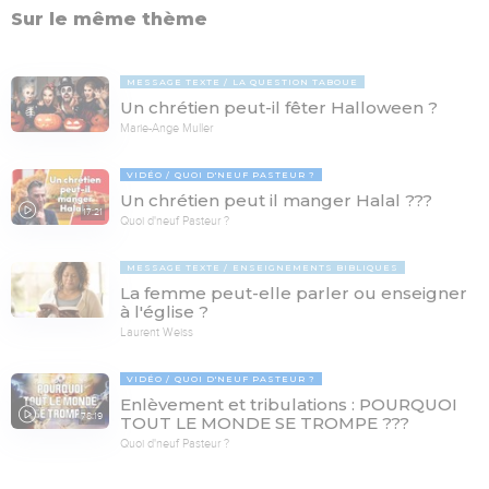
Sur le même thème
MESSAGE TEXTE
LA QUESTION TABOUE
Un chrétien peut-il fêter Halloween ?
Marie-Ange Muller
VIDÉO
QUOI D'NEUF PASTEUR ?
Un chrétien peut il manger Halal ???
17:21
Quoi d'neuf Pasteur ?
MESSAGE TEXTE
ENSEIGNEMENTS BIBLIQUES
La femme peut-elle parler ou enseigner
à l'église ?
Laurent Weiss
VIDÉO
QUOI D'NEUF PASTEUR ?
Enlèvement et tribulations : POURQUOI
78:19
TOUT LE MONDE SE TROMPE ???
Quoi d'neuf Pasteur ?