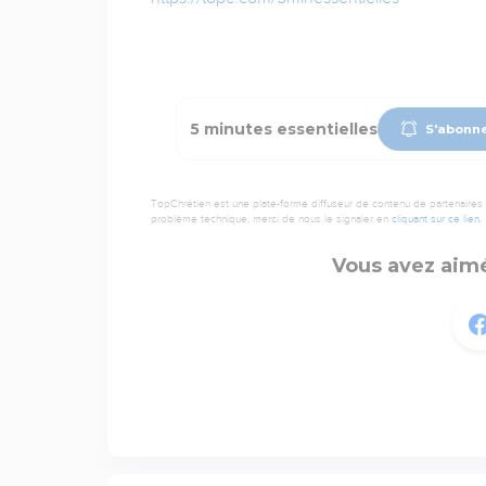
5 minutes essentielles
S'abonne
TopChrétien est une plate-forme diffuseur de contenu de partenaires de
problème technique, merci de nous le signaler en
cliquant sur ce lien
.
Vous avez aimé