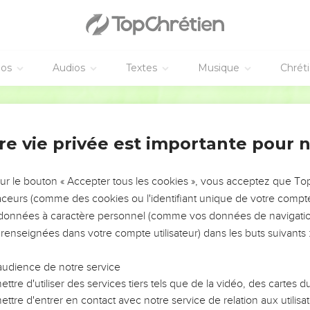
éos
Audios
Textes
Musique
Chrét
re vie privée est importante pour 
NEMENT DE L’ANNÉE !
ÉVITER LES VOTRES ?
sur le bouton « Accepter tous les cookies », vous acceptez que T
traceurs (comme des cookies ou l'identifiant unique de votre compte 
tes, leur impact, leur foi ou leur vision. Mais on voit
s données à caractère personnel (comme vos données de navigatio
fficiles qu'ils ont traversés, alors même que ce sont
 renseignées dans votre compte utilisateur) dans les buts suivants 
audience de notre service
s, et responsables reviennent sur les erreurs
 avancer avec plus de sagesse afin que leurs erreurs
ttre d'utiliser des services tiers tels que de la vidéo, des cartes
un ministère, une équipe, un groupe ou une famille,
ttre d'entrer en contact avec notre service de relation aux utilisat