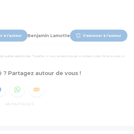
Benjamin Lamotte
r à l'auteur
S'abonner à l'auteur
 qualité sélectionnés. Toutefois, si vous veniez à trouver un contenu vidéo illicite ou avec un
 ? Partagez autour de vous !
48
PARTAGES