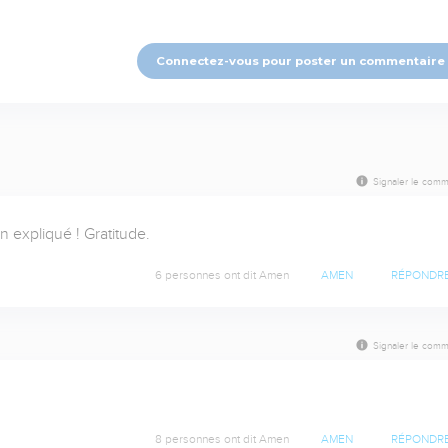
Connectez-vous pour poster un commentaire
Signaler le comm
 expliqué ! Gratitude.
6 personnes ont dit Amen
AMEN
RÉPONDR
Signaler le comm
8 personnes ont dit Amen
AMEN
RÉPONDR