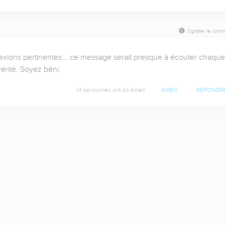
Signaler le comm
exions pertinentes....ce message serait presque à écouter chaque 
érité. Soyez béni.
14 personnes ont dit Amen
AMEN
RÉPONDR