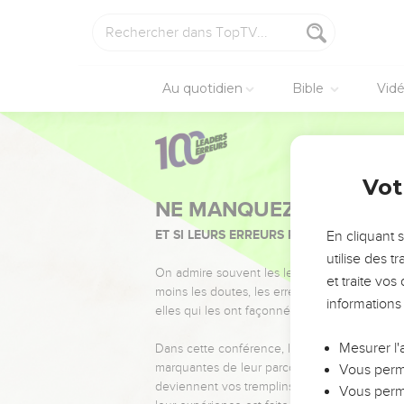
Au quotidien
Bible
Vid
Vot
NE MANQUEZ PAS L’ÉVÉ
ET SI LEURS ERREURS POUVAIENT VOUS 
En cliquant 
utilise des 
On admire souvent les leaders pour leurs réussi
et traite vo
moins les doutes, les erreurs et les saisons di
informations
elles qui les ont façonnés.
Mesurer l'
Dans cette conférence, leaders, entrepreneur
marquantes de leur parcours et les clés pour
Vous perme
deviennent vos tremplins. Que vous guidiez 
Vous perme