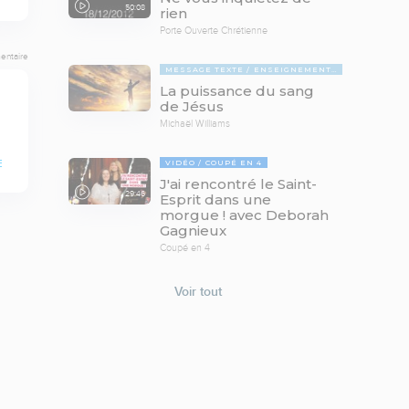
50:08
rien
Porte Ouverte Chrétienne
entaire
MESSAGE TEXTE
ENSEIGNEMENTS BIBLIQUES
La puissance du sang
de Jésus
Michaël Williams
VIDÉO
COUPÉ EN 4
E
J'ai rencontré le Saint-
29:46
Esprit dans une
morgue ! avec Deborah
Gagnieux
Coupé en 4
Voir tout