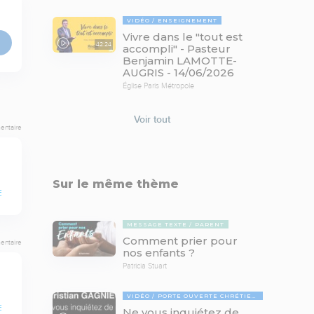
VIDÉO
ENSEIGNEMENT
Vivre dans le "tout est
42:24
accompli" - Pasteur
Benjamin LAMOTTE-
AUGRIS - 14/06/2026
Église Paris Métropole
Voir tout
entaire
Sur le même thème
E
MESSAGE TEXTE
PARENT
Comment prier pour
entaire
nos enfants ?
Patricia Stuart
VIDÉO
PORTE OUVERTE CHRÉTIENNE
E
Ne vous inquiétez de