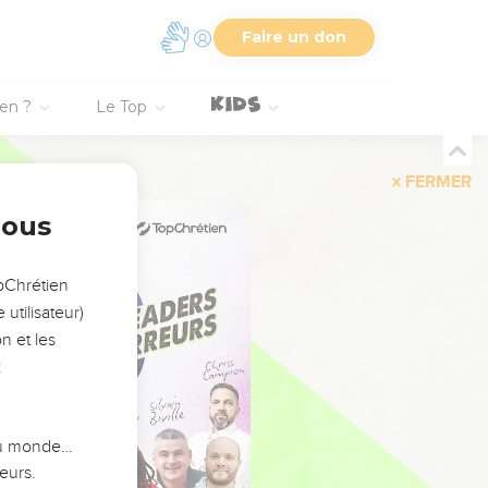
Faire un don
ien ?
Le Top
FERMER
nous
opChrétien
utilisateur)
n et les
:
 du monde…
eurs.