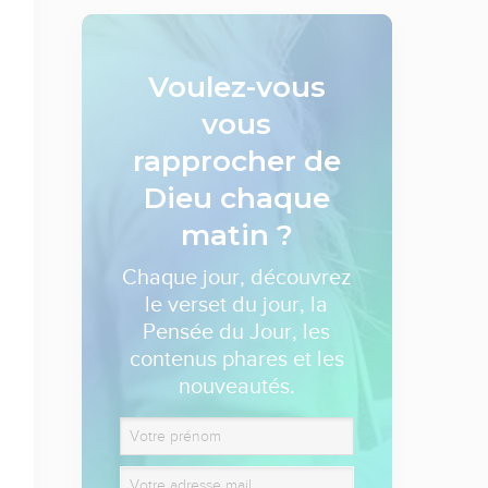
Voulez-vous
vous
rapprocher de
Dieu
chaque
matin ?
Chaque jour, découvrez
le verset du jour, la
Pensée du Jour, les
contenus phares et les
nouveautés.