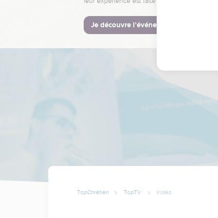
leur expérience est faite pour vous.
Je découvre l’événement
TopChrétien
TopTV
Vidéo