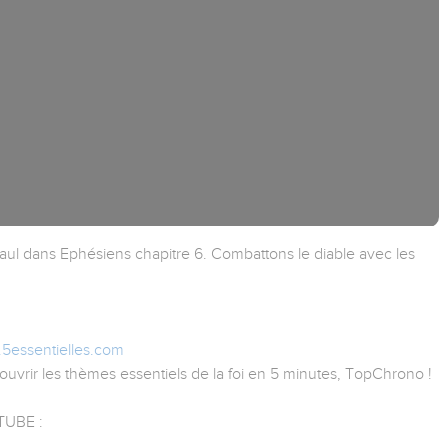
 Paul dans Ephésiens chapitre 6. Combattons le diable avec les
.5essentielles.com
uvrir les thèmes essentiels de la foi en 5 minutes, TopChrono !
UBE :