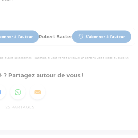
Robert Baxter
bonner à l'auteur
S'abonner à l'auteur
 qualité sélectionnés. Toutefois, si vous veniez à trouver un contenu vidéo illicite ou avec un
 ? Partagez autour de vous !
25
PARTAGES