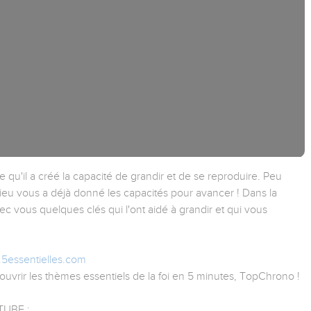
qu'il a créé la capacité de grandir et de se reproduire. Peu
 Dieu vous a déjà donné les capacités pour avancer ! Dans la
ec vous quelques clés qui l'ont aidé à grandir et qui vous
.5essentielles.com
uvrir les thèmes essentiels de la foi en 5 minutes, TopChrono !
UBE :