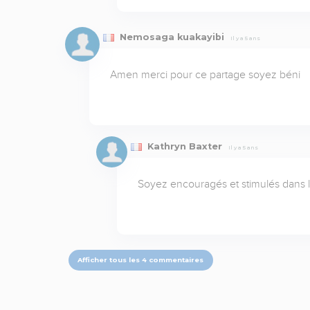
Nemosaga kuakayibi
Il y a 5 ans
Amen merci pour ce partage soyez béni
Kathryn Baxter
Il y a 5 ans
Soyez encouragés et stimulés dans la
Afficher tous les 4 commentaires