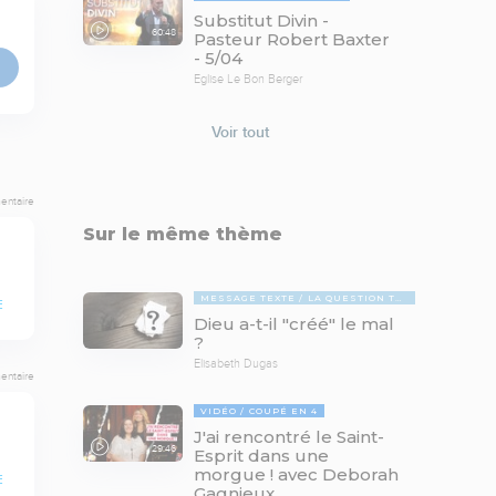
Substitut Divin -
60:48
Pasteur Robert Baxter
- 5/04
Eglise Le Bon Berger
Voir tout
entaire
Sur le même thème
MESSAGE TEXTE
LA QUESTION TABOUE
E
Dieu a-t-il "créé" le mal
?
Elisabeth Dugas
entaire
VIDÉO
COUPÉ EN 4
J'ai rencontré le Saint-
29:46
Esprit dans une
morgue ! avec Deborah
E
Gagnieux