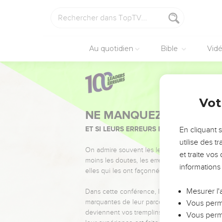
Au quotidien
Bible
Vid
Vot
NE MANQUEZ PAS L’ÉVÉ
ET SI LEURS ERREURS POUVAIENT VOUS 
En cliquant 
utilise des 
On admire souvent les leaders pour leurs réussi
et traite vo
moins les doutes, les erreurs et les saisons di
informations
elles qui les ont façonnés.
Mesurer l'
Dans cette conférence, leaders, entrepreneur
marquantes de leur parcours et les clés pour
Vous perme
deviennent vos tremplins. Que vous guidiez 
Vous perme