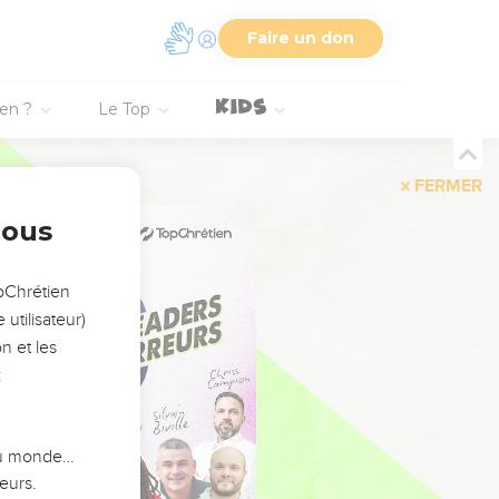
Faire un don
ien ?
Le Top
FERMER
nous
opChrétien
utilisateur)
n et les
:
 du monde…
eurs.