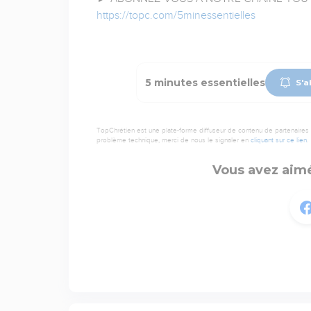
https://topc.com/5minessentielles
5 minutes essentielles
S'a
TopChrétien est une plate-forme diffuseur de contenu de partenaires de
problème technique, merci de nous le signaler en
cliquant sur ce lien
.
Vous avez aimé