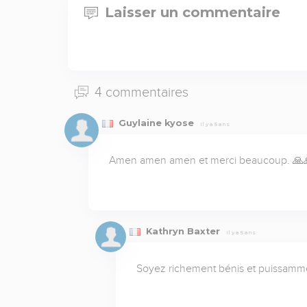
Laisser un commentaire
4 commentaires
Guylaine kyose
Il y a 5 ans
Amen amen amen et merci beaucoup. 🙏
Kathryn Baxter
Il y a 5 ans
Soyez richement bénis et puissamme