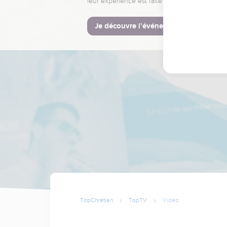
leur expérience est faite pour vous.
Je découvre l’événement
TopChrétien
TopTV
Vidéo