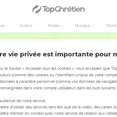
éos
Audios
Textes
Musique
Chrét
re vie privée est importante pour 
NEMENT DE L’ANNÉE !
ÉVITER LES VOTRES ?
sur le bouton « Accepter tous les cookies », vous acceptez que T
traceurs (comme des cookies ou l'identifiant unique de votre compte 
tes, leur impact, leur foi ou leur vision. Mais on voit
s données à caractère personnel (comme vos données de navigatio
fficiles qu'ils ont traversés, alors même que ce sont
 renseignées dans votre compte utilisateur) dans les buts suivants 
audience de notre service
s, et responsables reviennent sur les erreurs
 avancer avec plus de sagesse afin que leurs erreurs
ttre d'utiliser des services tiers tels que de la vidéo, des cartes
un ministère, une équipe, un groupe ou une famille,
ttre d'entrer en contact avec notre service de relation aux utilisat