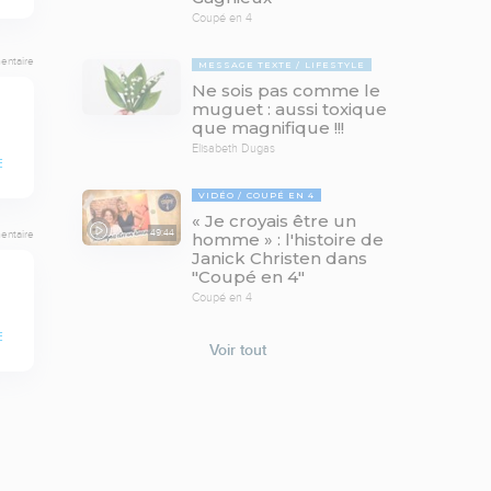
Coupé en 4
entaire
MESSAGE TEXTE
LIFESTYLE
Ne sois pas comme le
muguet : aussi toxique
que magnifique !!!
Elisabeth Dugas
E
VIDÉO
COUPÉ EN 4
« Je croyais être un
49:44
entaire
homme » : l'histoire de
Janick Christen dans
"Coupé en 4"
Coupé en 4
E
Voir tout