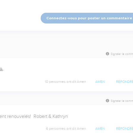
Connectez-vous pour poster un commentaire
Signaler le comm
🙏
10 personnes ont dit Amen
AMEN
RÉPONDR
Signaler le comm
nt renouvelés!  Robert & Kathryn
6 personnes ont dit Amen
AMEN
RÉPONDR