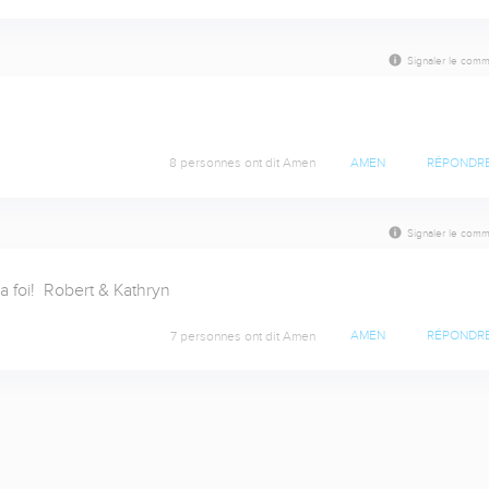
Signaler le comm
8 personnes ont dit Amen
AMEN
RÉPONDR
Signaler le comm
 foi!  Robert & Kathryn
7 personnes ont dit Amen
AMEN
RÉPONDR