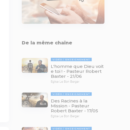
De la même chaîne
VIDÉO
ENSEIGNEMENT
L'homme que Dieu voit
70:12
e toi ! - Pasteur Robert
Baxter - 21/06
Eglise Le Bon Berger
VIDÉO
ENSEIGNEMENT
Des Racines à la
62:26
Mission - Pasteur
Robert Baxter - 17/05
Eglise Le Bon Berger
VIDÉO
ENSEIGNEMENT