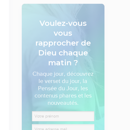
Voulez-vous
vous
rapprocher de
Dieu
chaque
matin ?
Chaque jour, découvrez
le verset du jour, la
Pensée du Jour, les
contenus phares et les
nouveautés.