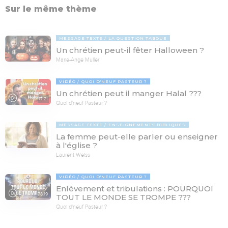
Sur le même thème
MESSAGE TEXTE
LA QUESTION TABOUE
Un chrétien peut-il fêter Halloween ?
Marie-Ange Muller
VIDÉO
QUOI D'NEUF PASTEUR ?
Un chrétien peut il manger Halal ???
17:21
Quoi d'neuf Pasteur ?
MESSAGE TEXTE
ENSEIGNEMENTS BIBLIQUES
La femme peut-elle parler ou enseigner
à l'église ?
Laurent Weiss
VIDÉO
QUOI D'NEUF PASTEUR ?
Enlèvement et tribulations : POURQUOI
78:19
TOUT LE MONDE SE TROMPE ???
Quoi d'neuf Pasteur ?