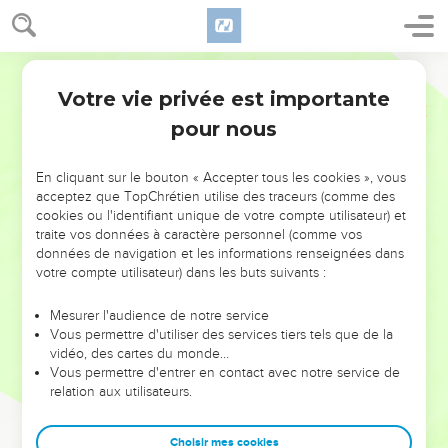
Votre vie privée est importante
pour nous
NE MANQUEZ PAS L’ÉVÉNEMENT
En cliquant sur le bouton « Accepter tous les cookies », vous
DE L’ANNÉE !
acceptez que TopChrétien utilise des traceurs (comme des
cookies ou l'identifiant unique de votre compte utilisateur) et
ET SI LEURS ERREURS POUVAIENT VOUS ÉVITER LES
traite vos données à caractère personnel (comme vos
VOTRES ?
données de navigation et les informations renseignées dans
votre compte utilisateur) dans les buts suivants :
On admire souvent les leaders pour leurs réussites, leur impact,
leur foi ou leur vision. Mais on voit moins les doutes, les erreurs
Mesurer l'audience de notre service
Vous permettre d'utiliser des services tiers tels que de la
et les saisons difficiles qu'ils ont traversés, alors même que ce
vidéo, des cartes du monde…
sont elles qui les ont façonnés.
Vous permettre d'entrer en contact avec notre service de
relation aux utilisateurs.
Dans cette conférence, leaders, entrepreneurs, et responsables
reviennent sur les erreurs marquantes de leur parcours et les
clés pour avancer avec plus de sagesse afin que leurs erreurs
Choisir mes cookies