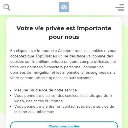
Votre vie privée est importante
pour nous
NE MANQUEZ PAS L’ÉVÉNEMENT
En cliquant sur le bouton « Accepter tous les cookies », vous
DE L’ANNÉE !
acceptez que TopChrétien utilise des traceurs (comme des
cookies ou l'identifiant unique de votre compte utilisateur) et
ET SI LEURS ERREURS POUVAIENT VOUS ÉVITER LES
traite vos données à caractère personnel (comme vos
VOTRES ?
données de navigation et les informations renseignées dans
votre compte utilisateur) dans les buts suivants :
On admire souvent les leaders pour leurs réussites, leur impact,
leur foi ou leur vision. Mais on voit moins les doutes, les erreurs
Mesurer l'audience de notre service
Vous permettre d'utiliser des services tiers tels que de la
et les saisons difficiles qu'ils ont traversés, alors même que ce
vidéo, des cartes du monde…
sont elles qui les ont façonnés.
Vous permettre d'entrer en contact avec notre service de
relation aux utilisateurs.
Dans cette conférence, leaders, entrepreneurs, et responsables
reviennent sur les erreurs marquantes de leur parcours et les
clés pour avancer avec plus de sagesse afin que leurs erreurs
Choisir mes cookies