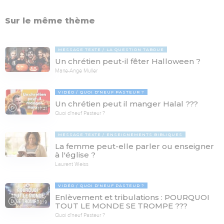
Sur le même thème
MESSAGE TEXTE
LA QUESTION TABOUE
Un chrétien peut-il fêter Halloween ?
Marie-Ange Muller
VIDÉO
QUOI D'NEUF PASTEUR ?
Un chrétien peut il manger Halal ???
17:21
Quoi d'neuf Pasteur ?
MESSAGE TEXTE
ENSEIGNEMENTS BIBLIQUES
La femme peut-elle parler ou enseigner
à l'église ?
Laurent Weiss
VIDÉO
QUOI D'NEUF PASTEUR ?
Enlèvement et tribulations : POURQUOI
78:19
TOUT LE MONDE SE TROMPE ???
Quoi d'neuf Pasteur ?