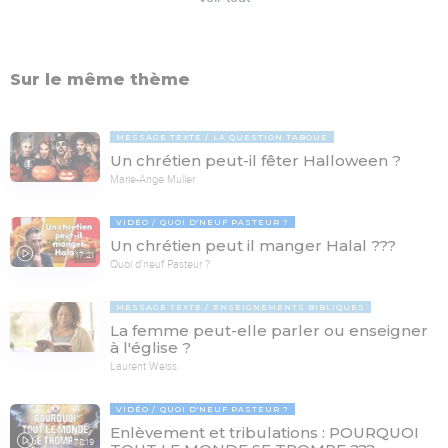
Sur le même thème
MESSAGE TEXTE
LA QUESTION TABOUE
Un chrétien peut-il fêter Halloween ?
Marie-Ange Muller
VIDÉO
QUOI D'NEUF PASTEUR ?
Un chrétien peut il manger Halal ???
17:21
Quoi d'neuf Pasteur ?
MESSAGE TEXTE
ENSEIGNEMENTS BIBLIQUES
La femme peut-elle parler ou enseigner
à l'église ?
Laurent Weiss
VIDÉO
QUOI D'NEUF PASTEUR ?
Enlèvement et tribulations : POURQUOI
78:19