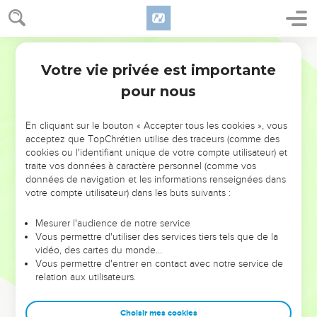
Votre vie privée est importante
pour nous
NE MANQUEZ PAS L’ÉVÉNEMENT
En cliquant sur le bouton « Accepter tous les cookies », vous
DE L’ANNÉE !
acceptez que TopChrétien utilise des traceurs (comme des
cookies ou l'identifiant unique de votre compte utilisateur) et
ET SI LEURS ERREURS POUVAIENT VOUS ÉVITER LES
traite vos données à caractère personnel (comme vos
VOTRES ?
données de navigation et les informations renseignées dans
votre compte utilisateur) dans les buts suivants :
On admire souvent les leaders pour leurs réussites, leur impact,
leur foi ou leur vision. Mais on voit moins les doutes, les erreurs
Mesurer l'audience de notre service
Vous permettre d'utiliser des services tiers tels que de la
et les saisons difficiles qu'ils ont traversés, alors même que ce
vidéo, des cartes du monde…
sont elles qui les ont façonnés.
Vous permettre d'entrer en contact avec notre service de
relation aux utilisateurs.
Dans cette conférence, leaders, entrepreneurs, et responsables
reviennent sur les erreurs marquantes de leur parcours et les
clés pour avancer avec plus de sagesse afin que leurs erreurs
Choisir mes cookies