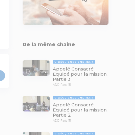
De la même chaîne
VIDÉO
ENSEIGNEMENT
Appelé Consacré
130:45
Equipé pour la mission.
Partie 3
ADD Paris 15
VIDÉO
ENSEIGNEMENT
Appelé Consacré
133:38
Equipé pour la mission.
Partie 2
ADD Paris 15
VIDÉO
ENSEIGNEMENT