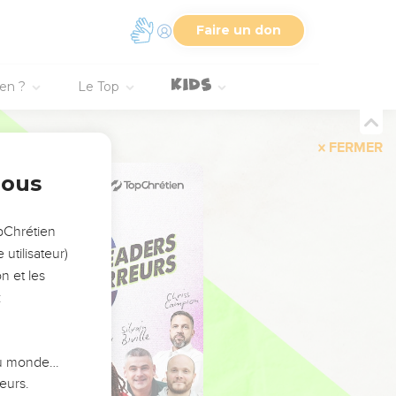
Faire un don
ien ?
Le Top
FERMER
nous
opChrétien
utilisateur)
n et les
:
 du monde…
eurs.