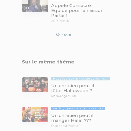
Appelé Consacré
112:15
Equipé pour la mission.
Partie 1
ADD Paris 15
Voir tout
Sur le même thème
MESSAGE TEXTE
LA QUESTION TABOUE
Un chrétien peut-il
fêter Halloween ?
Marie-Ange Muller
VIDÉO
QUOI D'NEUF PASTEUR ?
Un chrétien peut il
17:21
manger Halal ???
Quoi d'neuf Pasteur ?