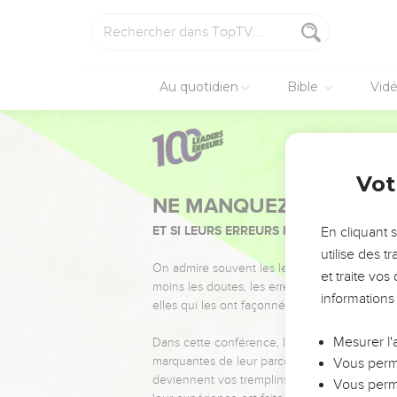
Au quotidien
Bible
Vid
Vot
NE MANQUEZ PAS L’ÉVÉ
ET SI LEURS ERREURS POUVAIENT VOUS 
En cliquant 
utilise des 
On admire souvent les leaders pour leurs réussi
et traite vo
moins les doutes, les erreurs et les saisons di
informations
elles qui les ont façonnés.
Mesurer l'
Dans cette conférence, leaders, entrepreneur
marquantes de leur parcours et les clés pour
Vous perme
deviennent vos tremplins. Que vous guidiez 
Vous perme