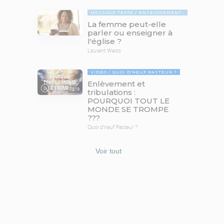
MESSAGE TEXTE
ENSEIGNEMENTS BIBLIQUES
La femme peut-elle
parler ou enseigner à
l'église ?
Laurent Weiss
VIDÉO
QUOI D'NEUF PASTEUR ?
Enlèvement et
78:19
tribulations :
POURQUOI TOUT LE
MONDE SE TROMPE
???
Quoi d'neuf Pasteur ?
Voir tout