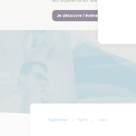
leur expérience est faite pour vous.
Je découvre l’événement
TopChrétien
TopTV
Vidéo