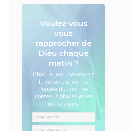
Voulez-vous
vous
rapprocher de
Dieu
chaque
matin ?
Chaque jour, découvrez
le verset du jour, la
Pensée du Jour, les
contenus phares et les
nouveautés.