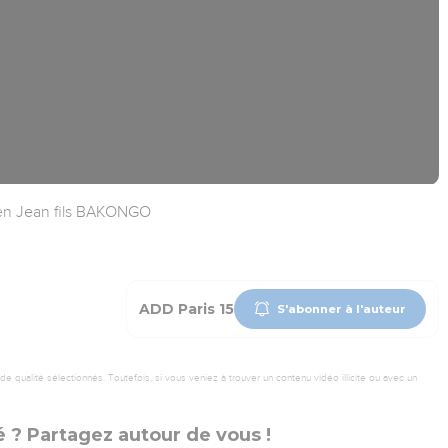
en Jean fils BAKONGO
ADD Paris 15
S'abonner à l'auteur
 qualité sélectionnés. Toutefois, si vous veniez à trouver un contenu vidéo illicite ou avec un
 ? Partagez autour de vous !