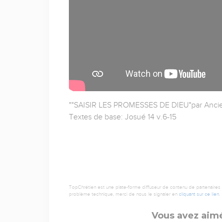
""SAISIR LES PROMESSES DE DIEU"par Anci
Textes de base: Josué 14 v.6-15
TopChrétien est une plate-forme diffuseur de contenu de partenaires de
problème technique, merci de nous le signaler en
cliquant sur ce lien
.
Vous avez aimé