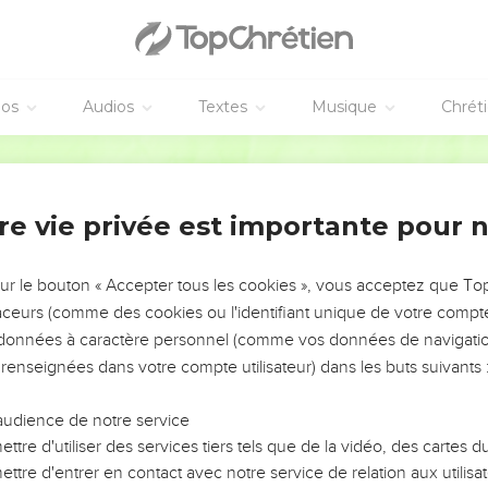
éos
Audios
Textes
Musique
Chrét
re vie privée est importante pour 
NEMENT DE L’ANNÉE !
ÉVITER LES VOTRES ?
sur le bouton « Accepter tous les cookies », vous acceptez que T
traceurs (comme des cookies ou l'identifiant unique de votre compte 
tes, leur impact, leur foi ou leur vision. Mais on voit
s données à caractère personnel (comme vos données de navigatio
fficiles qu'ils ont traversés, alors même que ce sont
 renseignées dans votre compte utilisateur) dans les buts suivants 
audience de notre service
s, et responsables reviennent sur les erreurs
 avancer avec plus de sagesse afin que leurs erreurs
ttre d'utiliser des services tiers tels que de la vidéo, des cartes
un ministère, une équipe, un groupe ou une famille,
ttre d'entrer en contact avec notre service de relation aux utilisat