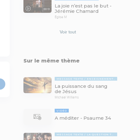
La joie n’est pas le but -
00:13
Jérémie Chamard
Eglise M
Voir tout
Sur le même thème
MESSAGE TEXTE
ENSEIGNEMENTS BIBLIQUES
La puissance du sang
de Jésus
Michaël Williams
VIDÉO
A méditer - Psaume 34
MESSAGE TEXTE
LA QUESTION TABOUE