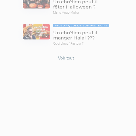
Un chrétien peut-il
fêter Halloween ?
Marie-Ange Muller
VIDÉO
QUOI D'NEUF PASTEUR ?
Un chrétien peut il
17:21
manger Halal ???
Quoi d'neuf Pasteur ?
Voir tout