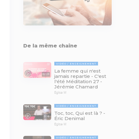
De la même chaîne
VIDÉO
ENSEIGNEMENT
La femme qui n'est
02:23
jamais repartie - C'est
l'été Méditation 27 -
Jérémie Chamard
Eglise M
VIDÉO
ENSEIGNEMENT
Toc, toc, Qui est là ? -
31:16
Éric Denimal
Eglise M
VIDÉO
ENSEIGNEMENT