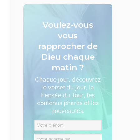
Voulez-vous
vous
rapprocher de
Dieu
chaque
matin ?
Chaque jour, découvrez
le verset du jour, la
Pensée du Jour, les
contenus phares et les
nouveautés.