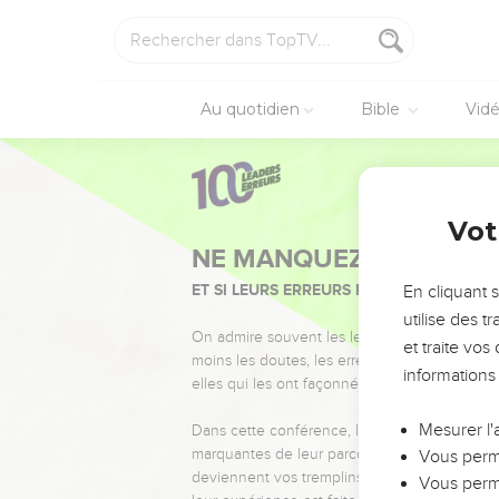
Au quotidien
Bible
Vid
Vot
NE MANQUEZ PAS L’ÉVÉ
ET SI LEURS ERREURS POUVAIENT VOUS 
En cliquant 
utilise des 
On admire souvent les leaders pour leurs réussi
et traite vo
moins les doutes, les erreurs et les saisons di
informations
elles qui les ont façonnés.
Mesurer l'
Dans cette conférence, leaders, entrepreneur
marquantes de leur parcours et les clés pour
Vous perme
deviennent vos tremplins. Que vous guidiez 
Vous perme