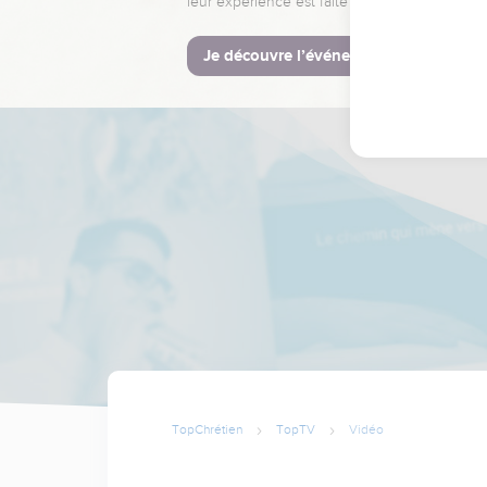
leur expérience est faite pour vous.
Je découvre l’événement
TopChrétien
TopTV
Vidéo