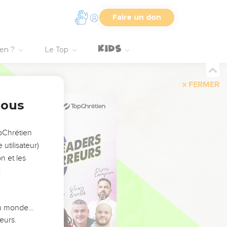
Faire un don
ien ?
Le Top
FERMER
nous
opChrétien
utilisateur)
n et les
:
 du monde…
eurs.