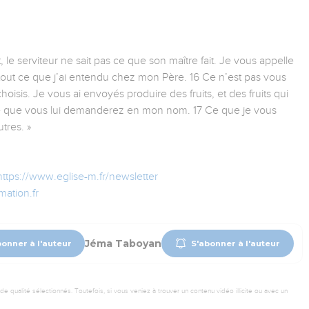
, le serviteur ne sait pas ce que son maître fait. Je vous appelle
 tout ce que j’ai entendu chez mon Père. 16 Ce n’est pas vous
hoisis. Je vous ai envoyés produire des fruits, et des fruits qui
ce que vous lui demanderez en mon nom. 17 Ce que je vous
tres. »
https://www.eglise-m.fr/newsletter
ation.fr
Jéma Taboyan
bonner à l'auteur
S'abonner à l'auteur
 qualité sélectionnés. Toutefois, si vous veniez à trouver un contenu vidéo illicite ou avec un