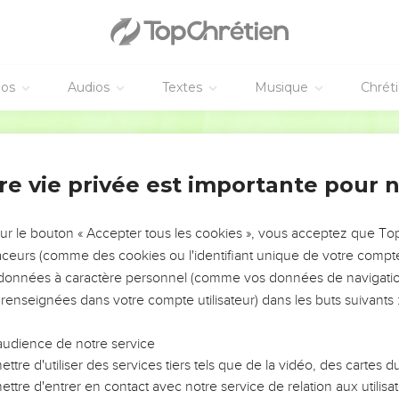
éos
Audios
Textes
Musique
Chrét
re vie privée est importante pour 
NEMENT DE L’ANNÉE !
ÉVITER LES VOTRES ?
sur le bouton « Accepter tous les cookies », vous acceptez que T
traceurs (comme des cookies ou l'identifiant unique de votre compte 
tes, leur impact, leur foi ou leur vision. Mais on voit
s données à caractère personnel (comme vos données de navigatio
fficiles qu'ils ont traversés, alors même que ce sont
 renseignées dans votre compte utilisateur) dans les buts suivants 
audience de notre service
s, et responsables reviennent sur les erreurs
 avancer avec plus de sagesse afin que leurs erreurs
ttre d'utiliser des services tiers tels que de la vidéo, des cartes
un ministère, une équipe, un groupe ou une famille,
ttre d'entrer en contact avec notre service de relation aux utilisat