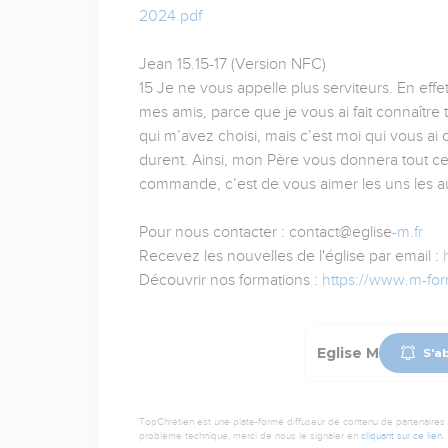
2024.pdf
Jean 15.15-17 (Version NFC)
15 Je ne vous appelle plus serviteurs. En effet
mes amis, parce que je vous ai fait connaître
qui m’avez choisi, mais c’est moi qui vous ai c
durent. Ainsi, mon Père vous donnera tout 
commande, c’est de vous aimer les uns les au
Pour nous contacter : contact@eglise
-m.fr
Recevez les nouvelles de l'église par email :
Découvrir nos formations :
https://www.m-form
Eglise M
S'a
TopChrétien est une plate-forme diffuseur de contenu de partenaires de
problème technique, merci de nous le signaler en
cliquant sur ce lien
.