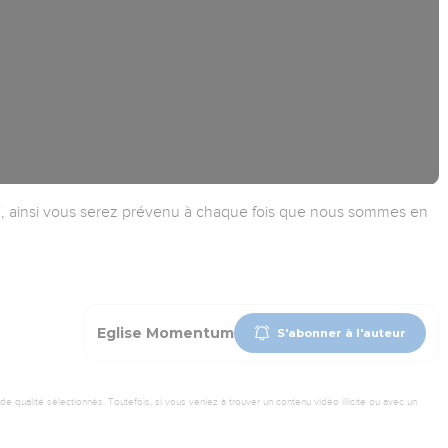
insi vous serez prévenu à chaque fois que nous sommes en
Eglise Momentum
S'abonner à l'auteur
 qualité sélectionnés. Toutefois, si vous veniez à trouver un contenu vidéo illicite ou avec un