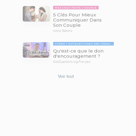
MESSAGE TEXTE
COUPLE
5 Clés Pour Mieux
Communiquer Dans
Son Couple
Aisha Betoko
VIDÉO
GOTQUESTIONS.ORG-FRANÇAIS
Qu'est-ce que le don
03:28
d'encouragement ?
GotQuestions.org-Français
Voir tout