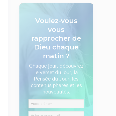
Voulez-vous
vous
rapprocher de
Dieu
chaque
matin ?
Chaque jour, découvrez
le verset du jour, la
Pensée du Jour, les
contenus phares et les
nouveautés.