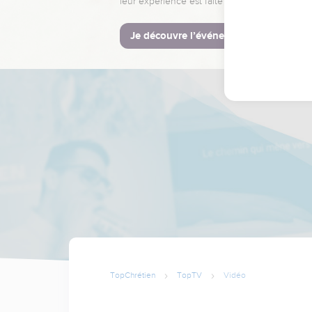
leur expérience est faite pour vous.
Je découvre l’événement
TopChrétien
TopTV
Vidéo