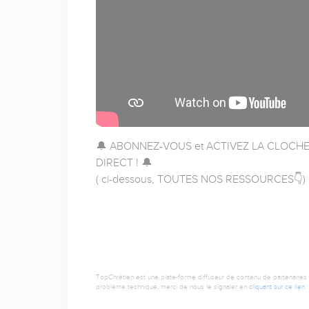
🔔 ABONNEZ-VOUS et ACTIVEZ LA CLOCHE, a
DIRECT ! 🔔
( ci-dessous, TOUTES NOS RESSOURCES👇)
TopChrétien est une plate-forme diffuseur de contenu de partenaires de
problème technique, merci de nous le signaler en
cliquant sur ce lien
.