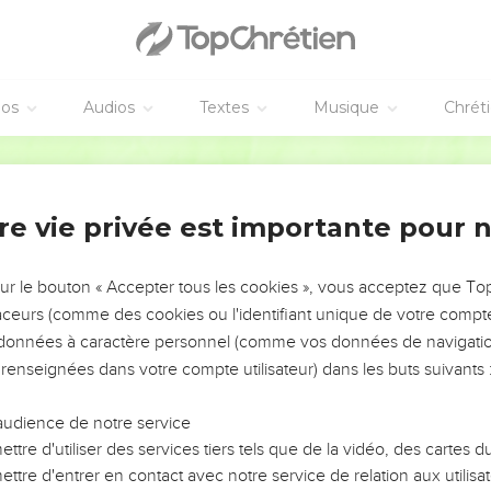
éos
Audios
Textes
Musique
Chrét
re vie privée est importante pour 
NEMENT DE L’ANNÉE !
ÉVITER LES VOTRES ?
sur le bouton « Accepter tous les cookies », vous acceptez que T
traceurs (comme des cookies ou l'identifiant unique de votre compte 
tes, leur impact, leur foi ou leur vision. Mais on voit
s données à caractère personnel (comme vos données de navigatio
fficiles qu'ils ont traversés, alors même que ce sont
 renseignées dans votre compte utilisateur) dans les buts suivants 
audience de notre service
s, et responsables reviennent sur les erreurs
 avancer avec plus de sagesse afin que leurs erreurs
ttre d'utiliser des services tiers tels que de la vidéo, des cartes
un ministère, une équipe, un groupe ou une famille,
ttre d'entrer en contact avec notre service de relation aux utilisat