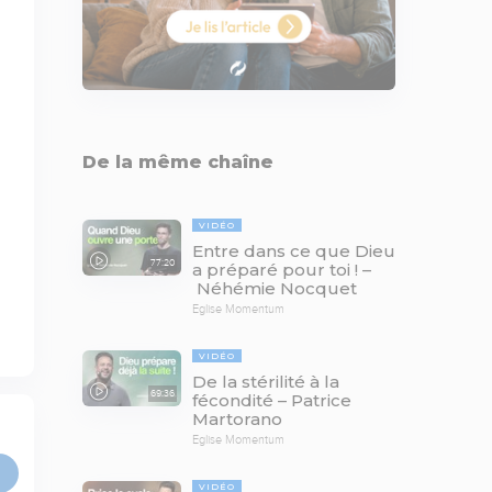
De la même chaîne
VIDÉO
Entre dans ce que Dieu
77:20
a préparé pour toi ! –
Néhémie Nocquet
Eglise Momentum
VIDÉO
De la stérilité à la
69:36
fécondité – Patrice
Martorano
Eglise Momentum
VIDÉO