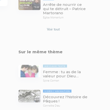
Arrête de nourrir ce
75:08
qui te détruit – Patrice
Martorano
Eglise Momentum
Voir tout
Sur le même thème
MESSAGE TEXTE
Femme : tu as de la
valeur pour Dieu…
Sylvie Corman
VIDÉO
ANIMATION
Découvrez l'histoire de
04:31
Pâques !
Connaître Dieu