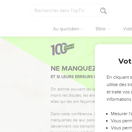
Au quotidien
Bible
Vid
Vot
NE MANQUEZ PAS L’ÉVÉ
ET SI LEURS ERREURS POUVAIENT VOUS 
En cliquant 
utilise des 
On admire souvent les leaders pour leurs réussi
et traite vo
moins les doutes, les erreurs et les saisons di
informations
elles qui les ont façonnés.
Mesurer l'
Dans cette conférence, leaders, entrepreneur
marquantes de leur parcours et les clés pour
Vous perme
deviennent vos tremplins. Que vous guidiez 
Vous perme