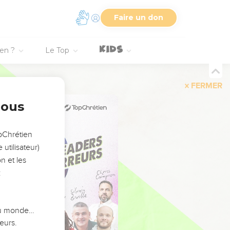
Faire un don
ien ?
Le Top
FERMER
nous
opChrétien
utilisateur)
n et les
:
 du monde…
eurs.