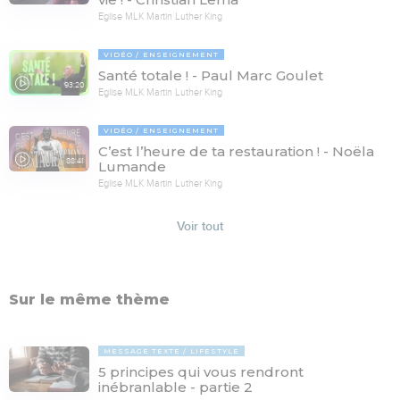
Eglise MLK Martin Luther King
VIDÉO
ENSEIGNEMENT
Santé totale ! - Paul Marc Goulet
93:20
Eglise MLK Martin Luther King
VIDÉO
ENSEIGNEMENT
C’est l’heure de ta restauration ! - Noëla
88:41
Lumande
Eglise MLK Martin Luther King
Voir tout
Sur le même thème
MESSAGE TEXTE
LIFESTYLE
5 principes qui vous rendront
inébranlable - partie 2