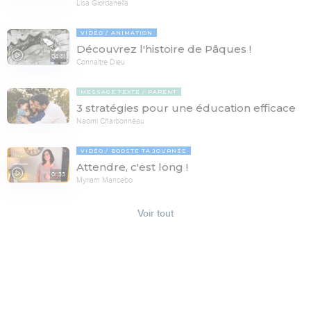
Lisa Giordanella
VIDÉO
ANIMATION
Découvrez l'histoire de Pâques !
04:31
Connaître Dieu
MESSAGE TEXTE
PARENT
3 stratégies pour une éducation efficace
Naomi Charbonneau
VIDÉO
BOOSTE TA JOURNÉE
Attendre, c'est long !
01:33
Myriam Mancebo
Voir tout