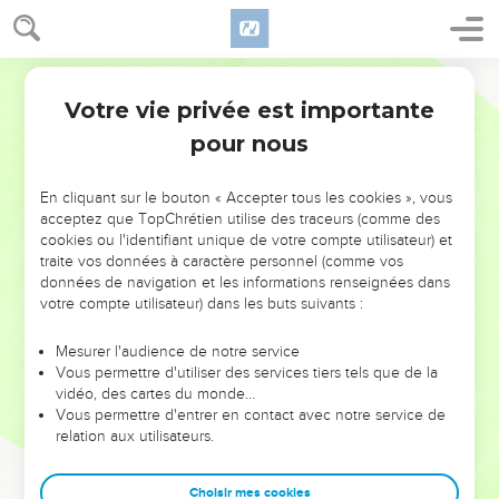
Votre vie privée est importante
pour nous
NE MANQUEZ PAS L’ÉVÉNEMENT
En cliquant sur le bouton « Accepter tous les cookies », vous
DE L’ANNÉE !
acceptez que TopChrétien utilise des traceurs (comme des
cookies ou l'identifiant unique de votre compte utilisateur) et
ET SI LEURS ERREURS POUVAIENT VOUS ÉVITER LES
traite vos données à caractère personnel (comme vos
VOTRES ?
données de navigation et les informations renseignées dans
votre compte utilisateur) dans les buts suivants :
On admire souvent les leaders pour leurs réussites, leur impact,
leur foi ou leur vision. Mais on voit moins les doutes, les erreurs
Mesurer l'audience de notre service
Vous permettre d'utiliser des services tiers tels que de la
et les saisons difficiles qu'ils ont traversés, alors même que ce
vidéo, des cartes du monde…
sont elles qui les ont façonnés.
Vous permettre d'entrer en contact avec notre service de
relation aux utilisateurs.
Dans cette conférence, leaders, entrepreneurs, et responsables
reviennent sur les erreurs marquantes de leur parcours et les
clés pour avancer avec plus de sagesse afin que leurs erreurs
Choisir mes cookies