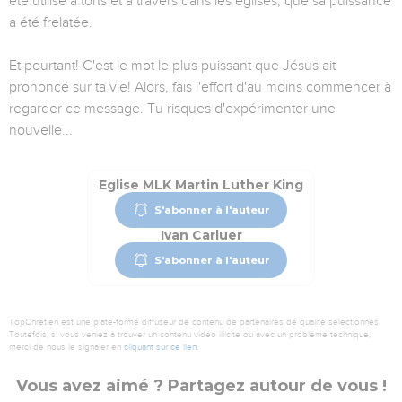
été utilisé à torts et à travers dans les églises, que sa puissance
a été frelatée.
Et pourtant! C'est le mot le plus puissant que Jésus ait
prononcé sur ta vie! Alors, fais l'effort d'au moins commencer à
regarder ce message. Tu risques d'expérimenter une
nouvelle...
Eglise MLK Martin Luther King
S'abonner à l'auteur
Ivan Carluer
S'abonner à l'auteur
TopChrétien est une plate-forme diffuseur de contenu de partenaires de qualité sélectionnés.
Toutefois, si vous veniez à trouver un contenu vidéo illicite ou avec un problème technique,
merci de nous le signaler en
cliquant sur ce lien
.
Vous avez aimé ? Partagez autour de vous !