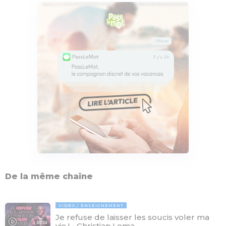
De la même chaîne
VIDÉO
ENSEIGNEMENT
Je refuse de laisser les soucis voler ma
80:04
vie ! - Christian Lema