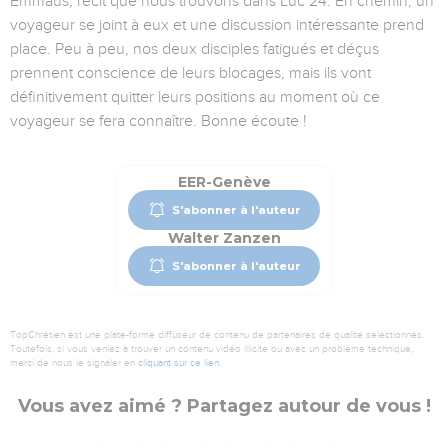
Emmaüs, récit que nous trouvons dans Luc 24. En chemin, un
voyageur se joint à eux et une discussion intéressante prend
place. Peu à peu, nos deux disciples fatigués et déçus
prennent conscience de leurs blocages, mais ils vont
définitivement quitter leurs positions au moment où ce
voyageur se fera connaître. Bonne écoute !
EER-Genève
S'abonner à l'auteur
Walter Zanzen
S'abonner à l'auteur
TopChrétien est une plate-forme diffuseur de contenu de partenaires de qualité sélectionnés.
Toutefois, si vous veniez à trouver un contenu vidéo illicite ou avec un problème technique,
merci de nous le signaler en
cliquant sur ce lien
.
Vous avez aimé ? Partagez autour de vous !