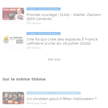
VIDÉO
ENSEIGNEMENT
Prends courage ! (244) - Walter Zanzen
10:35
(EER Genève)
EER-Genève
VIDÉO
ENSEIGNEMENT
Une foi qui crée des espaces // Franck
103:48
Lefillatre (culte du 26 juillet 2026)
EER-Genève
Voir tout
Sur le même thème
MESSAGE TEXTE
LA QUESTION TABOUE
Un chrétien peut-il fêter Halloween ?
Marie-Ange Muller