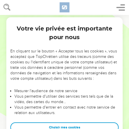
Votre vie privée est importante
pour nous
NE MANQUEZ PAS L’ÉVÉNEMENT
En cliquant sur le bouton « Accepter tous les cookies », vous
DE L’ANNÉE !
acceptez que TopChrétien utilise des traceurs (comme des
cookies ou l'identifiant unique de votre compte utilisateur) et
ET SI LEURS ERREURS POUVAIENT VOUS ÉVITER LES
traite vos données à caractère personnel (comme vos
VOTRES ?
données de navigation et les informations renseignées dans
votre compte utilisateur) dans les buts suivants :
On admire souvent les leaders pour leurs réussites, leur impact,
leur foi ou leur vision. Mais on voit moins les doutes, les erreurs
Mesurer l'audience de notre service
Vous permettre d'utiliser des services tiers tels que de la
et les saisons difficiles qu'ils ont traversés, alors même que ce
vidéo, des cartes du monde…
sont elles qui les ont façonnés.
Vous permettre d'entrer en contact avec notre service de
relation aux utilisateurs.
Dans cette conférence, leaders, entrepreneurs, et responsables
reviennent sur les erreurs marquantes de leur parcours et les
clés pour avancer avec plus de sagesse afin que leurs erreurs
Choisir mes cookies