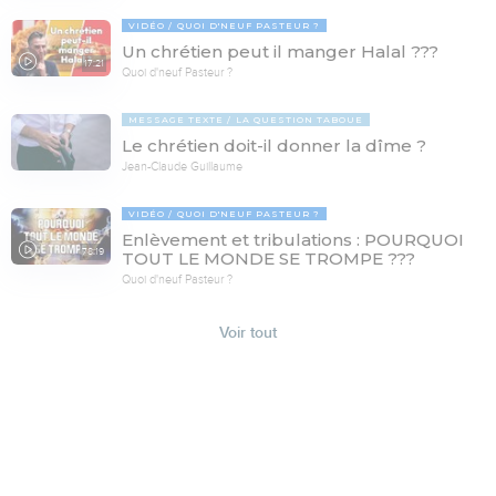
VIDÉO
QUOI D'NEUF PASTEUR ?
Un chrétien peut il manger Halal ???
17:21
Quoi d'neuf Pasteur ?
MESSAGE TEXTE
LA QUESTION TABOUE
Le chrétien doit-il donner la dîme ?
Jean-Claude Guillaume
VIDÉO
QUOI D'NEUF PASTEUR ?
Enlèvement et tribulations : POURQUOI
78:19
TOUT LE MONDE SE TROMPE ???
Quoi d'neuf Pasteur ?
Voir tout