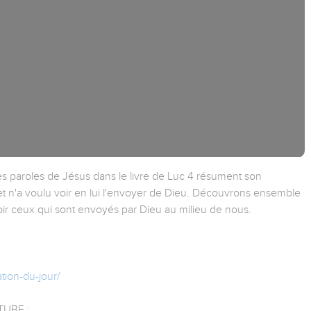
es paroles de Jésus dans le livre de Luc 4 résument son
et n'a voulu voir en lui l'envoyer de Dieu. Découvrons ensemble
ir ceux qui sont envoyés par Dieu au milieu de nous.
tion-du-jour/
UBE :