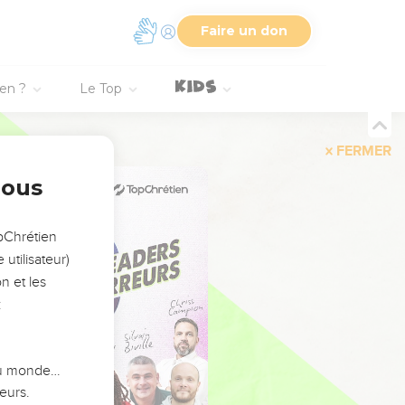
Faire un don
ien ?
Le Top
FERMER
nous
opChrétien
utilisateur)
n et les
:
 du monde…
eurs.