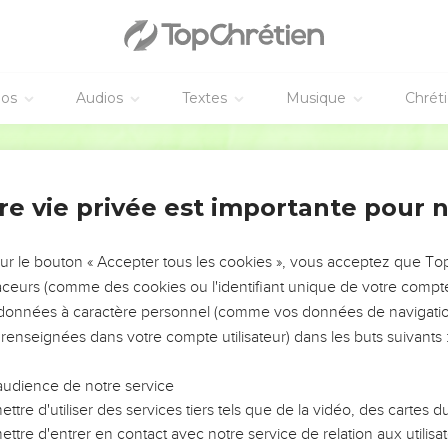
éos
Audios
Textes
Musique
Chrét
re vie privée est importante pour 
NEMENT DE L’ANNÉE !
ÉVITER LES VOTRES ?
sur le bouton « Accepter tous les cookies », vous acceptez que T
traceurs (comme des cookies ou l'identifiant unique de votre compte 
tes, leur impact, leur foi ou leur vision. Mais on voit
s données à caractère personnel (comme vos données de navigatio
fficiles qu'ils ont traversés, alors même que ce sont
 renseignées dans votre compte utilisateur) dans les buts suivants 
audience de notre service
s, et responsables reviennent sur les erreurs
 avancer avec plus de sagesse afin que leurs erreurs
ttre d'utiliser des services tiers tels que de la vidéo, des cartes
un ministère, une équipe, un groupe ou une famille,
ttre d'entrer en contact avec notre service de relation aux utilisat