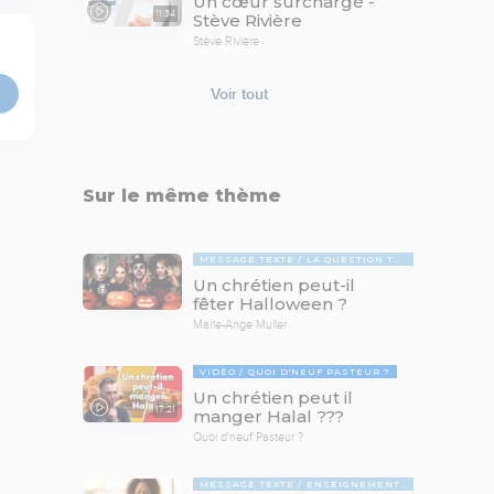
Un cœur surchargé -
11:34
Stève Rivière
Stève Rivière
Voir tout
Sur le même thème
MESSAGE TEXTE
LA QUESTION TABOUE
Un chrétien peut-il
fêter Halloween ?
Marie-Ange Muller
VIDÉO
QUOI D'NEUF PASTEUR ?
Un chrétien peut il
17:21
manger Halal ???
Quoi d'neuf Pasteur ?
MESSAGE TEXTE
ENSEIGNEMENTS BIBLIQUES