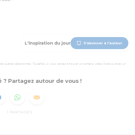
L'inspiration du jour
S'abonner à l'auteur
 qualité sélectionnés. Toutefois, si vous veniez à trouver un contenu vidéo illicite ou avec un
 ? Partagez autour de vous !
1
PARTAGES