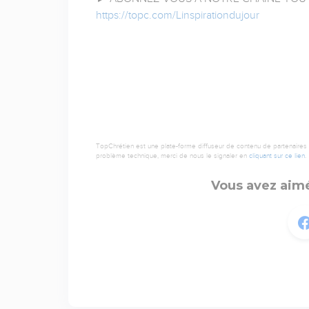
https://topc.com/Linspirationdujour
TopChrétien est une plate-forme diffuseur de contenu de partenaires de
problème technique, merci de nous le signaler en
cliquant sur ce lien
.
Vous avez aimé