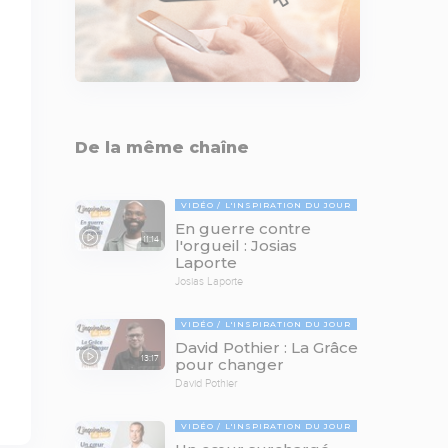
De la même chaîne
VIDÉO
L'INSPIRATION DU JOUR
En guerre contre
11:14
l'orgueil : Josias
Laporte
Josias Laporte
VIDÉO
L'INSPIRATION DU JOUR
David Pothier : La Grâce
13:17
pour changer
David Pothier
VIDÉO
L'INSPIRATION DU JOUR