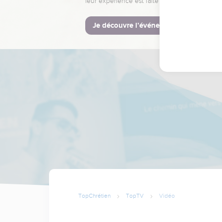
leur expérience est faite pour vous.
Je découvre l’événement
TopChrétien
TopTV
Vidéo