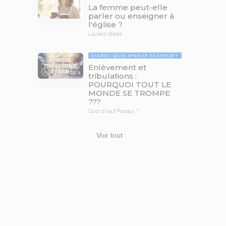
La femme peut-elle
parler ou enseigner à
l'église ?
Laurent Weiss
VIDÉO
QUOI D'NEUF PASTEUR ?
Enlèvement et
78:19
tribulations :
POURQUOI TOUT LE
MONDE SE TROMPE
???
Quoi d'neuf Pasteur ?
Voir tout