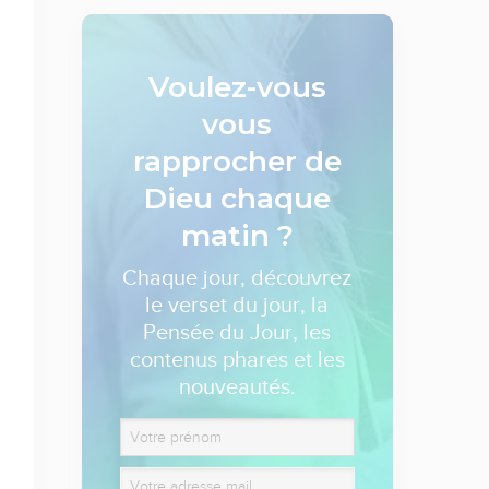
Voulez-vous
vous
rapprocher de
Dieu
chaque
matin ?
Chaque jour, découvrez
le verset du jour, la
Pensée du Jour, les
contenus phares et les
nouveautés.