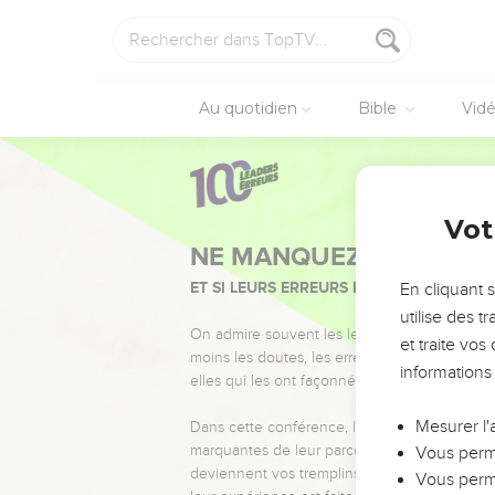
Au quotidien
Bible
Vid
Vot
NE MANQUEZ PAS L’ÉVÉ
ET SI LEURS ERREURS POUVAIENT VOUS 
En cliquant 
utilise des 
On admire souvent les leaders pour leurs réussi
et traite vo
moins les doutes, les erreurs et les saisons di
informations
elles qui les ont façonnés.
Mesurer l'
Dans cette conférence, leaders, entrepreneur
marquantes de leur parcours et les clés pour
Vous perme
deviennent vos tremplins. Que vous guidiez 
Vous perme