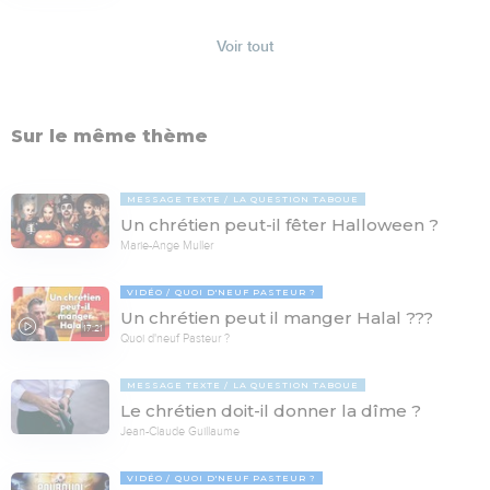
Voir tout
Sur le même thème
MESSAGE TEXTE
LA QUESTION TABOUE
Un chrétien peut-il fêter Halloween ?
Marie-Ange Muller
VIDÉO
QUOI D'NEUF PASTEUR ?
Un chrétien peut il manger Halal ???
17:21
Quoi d'neuf Pasteur ?
MESSAGE TEXTE
LA QUESTION TABOUE
Le chrétien doit-il donner la dîme ?
Jean-Claude Guillaume
VIDÉO
QUOI D'NEUF PASTEUR ?