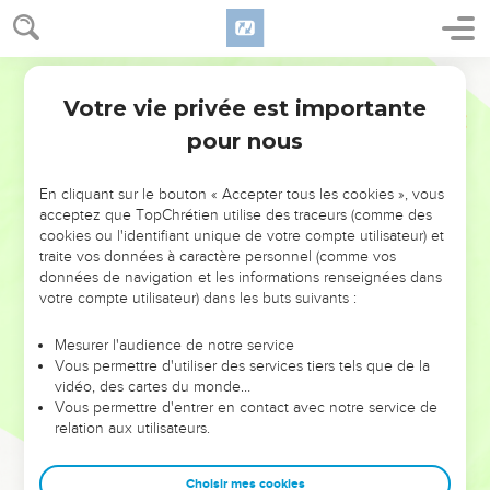
Votre vie privée est importante
pour nous
NE MANQUEZ PAS L’ÉVÉNEMENT
En cliquant sur le bouton « Accepter tous les cookies », vous
DE L’ANNÉE !
acceptez que TopChrétien utilise des traceurs (comme des
cookies ou l'identifiant unique de votre compte utilisateur) et
ET SI LEURS ERREURS POUVAIENT VOUS ÉVITER LES
traite vos données à caractère personnel (comme vos
VOTRES ?
données de navigation et les informations renseignées dans
votre compte utilisateur) dans les buts suivants :
On admire souvent les leaders pour leurs réussites, leur impact,
leur foi ou leur vision. Mais on voit moins les doutes, les erreurs
Mesurer l'audience de notre service
Vous permettre d'utiliser des services tiers tels que de la
et les saisons difficiles qu'ils ont traversés, alors même que ce
vidéo, des cartes du monde…
sont elles qui les ont façonnés.
Vous permettre d'entrer en contact avec notre service de
relation aux utilisateurs.
Dans cette conférence, leaders, entrepreneurs, et responsables
reviennent sur les erreurs marquantes de leur parcours et les
clés pour avancer avec plus de sagesse afin que leurs erreurs
Choisir mes cookies