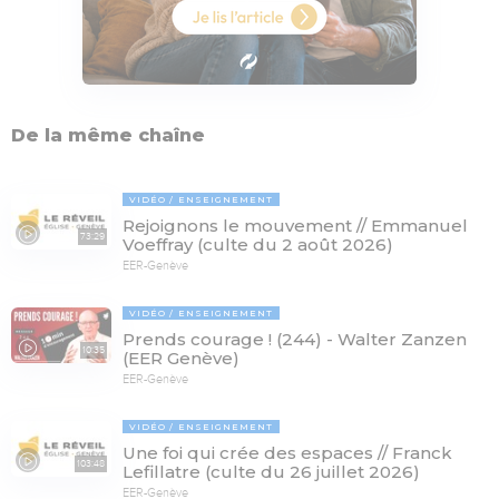
De la même chaîne
VIDÉO
ENSEIGNEMENT
Rejoignons le mouvement // Emmanuel
73:29
Voeffray (culte du 2 août 2026)
EER-Genève
VIDÉO
ENSEIGNEMENT
Prends courage ! (244) - Walter Zanzen
10:35
(EER Genève)
EER-Genève
VIDÉO
ENSEIGNEMENT
Une foi qui crée des espaces // Franck
103:48
Lefillatre (culte du 26 juillet 2026)
EER-Genève