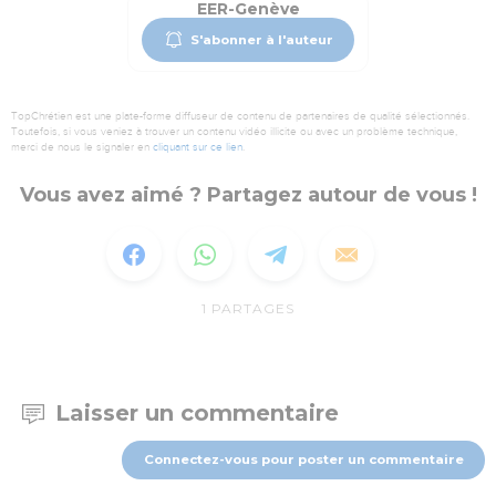
EER-Genève
S'abonner à l'auteur
TopChrétien est une plate-forme diffuseur de contenu de partenaires de qualité sélectionnés.
Toutefois, si vous veniez à trouver un contenu vidéo illicite ou avec un problème technique,
merci de nous le signaler en
cliquant sur ce lien
.
Vous avez aimé ? Partagez autour de vous !
1
PARTAGES
Laisser un commentaire
Connectez-vous pour poster un commentaire