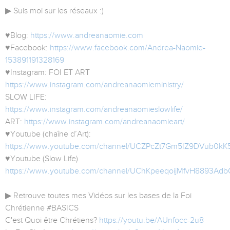
▶ Suis moi sur les réseaux :)
♥Blog:
https://www.andreanaomie.com
♥Facebook:
https://www.facebook.com/Andrea-Naomie-
153891191328169
♥Instagram: FOI ET ART
https://www.instagram.com/andreanaomieministry/
SLOW LIFE:
https://www.instagram.com/andreanaomieslowlife/
ART:
https://www.instagram.com/andreanaomieart/
♥Youtube (chaîne d’Art):
https://www.youtube.com/channel/UCZPcZt7Gm5IZ9DVub0kK5
♥Youtube (Slow Life)
https://www.youtube.com/channel/UChKpeeqoijMfvH8893Ad
▶ Retrouve toutes mes Vidéos sur les bases de la Foi
Chrétienne #BASICS
C'est Quoi être Chrétiens?
https://youtu.be/AUnfocc-2u8