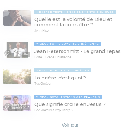
MESSAGE TEXTE
ENSEIGNEMENTS BIBLIQUES
Quelle est la volonté de Dieu et
comment la connaître ?
John Piper
VIDÉO
PORTE OUVERTE CHRÉTIENNE
Jean Peterschmitt - Le grand repas
50:40
Porte Ouverte Chrétienne
MESSAGE TEXTE
TOPCHRÉTIEN
La prière, c'est quoi ?
TopChrétien
VIDÉO
GOTQUESTIONS.ORG-FRANÇAIS
Que signifie croire en Jésus ?
04:10
GotQuestions.org-Français
Voir tout