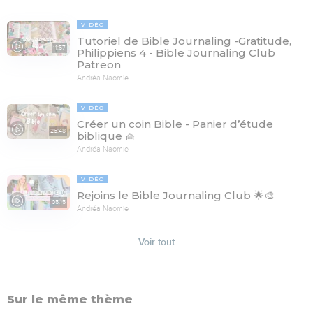
VIDÉO
Tutoriel de Bible Journaling -Gratitude,
11:57
Philippiens 4 - Bible Journaling Club
Patreon
Andréa Naomie
VIDÉO
Créer un coin Bible - Panier d’étude
25:48
biblique 🧺
Andréa Naomie
VIDÉO
Rejoins le Bible Journaling Club 🌟🎨
05:15
Andréa Naomie
Voir tout
Sur le même thème