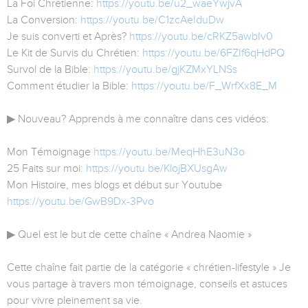
La Foi Chrétienne:
https://youtu.be/u2_waeYwjvA
La Conversion:
https://youtu.be/C1zcAeIduDw
Je suis converti et Après?
https://youtu.be/cRKZ5awbIv0
Le Kit de Survis du Chrétien:
https://youtu.be/6FZIf6qHdPQ
Survol de la Bible:
https://youtu.be/gjKZMxYLNSs
Comment étudier la Bible:
https://youtu.be/F_WrfXx8E_M
▶ Nouveau? Apprends à me connaître dans ces vidéos:
Mon Témoignage
https://youtu.be/MeqHhE3uN3o
25 Faits sur moi:
https://youtu.be/KlojBXUsgAw
Mon Histoire, mes blogs et début sur Youtube
https://youtu.be/GwB9Dx-3Pvo
▶ Quel est le but de cette chaîne « Andrea Naomie »
Cette chaîne fait partie de la catégorie « chrétien-lifestyle » Je
vous partage à travers mon témoignage, conseils et astuces
pour vivre pleinement sa vie.