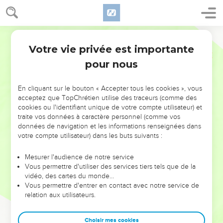
Votre vie privée est importante
pour nous
NE MANQUEZ PAS L’ÉVÉNEMENT
En cliquant sur le bouton « Accepter tous les cookies », vous
DE L’ANNÉE !
acceptez que TopChrétien utilise des traceurs (comme des
cookies ou l'identifiant unique de votre compte utilisateur) et
ET SI LEURS ERREURS POUVAIENT VOUS ÉVITER LES
traite vos données à caractère personnel (comme vos
VOTRES ?
données de navigation et les informations renseignées dans
votre compte utilisateur) dans les buts suivants :
On admire souvent les leaders pour leurs réussites, leur impact,
leur foi ou leur vision. Mais on voit moins les doutes, les erreurs
Mesurer l'audience de notre service
Vous permettre d'utiliser des services tiers tels que de la
et les saisons difficiles qu'ils ont traversés, alors même que ce
vidéo, des cartes du monde…
sont elles qui les ont façonnés.
Vous permettre d'entrer en contact avec notre service de
relation aux utilisateurs.
Dans cette conférence, leaders, entrepreneurs, et responsables
reviennent sur les erreurs marquantes de leur parcours et les
clés pour avancer avec plus de sagesse afin que leurs erreurs
Choisir mes cookies