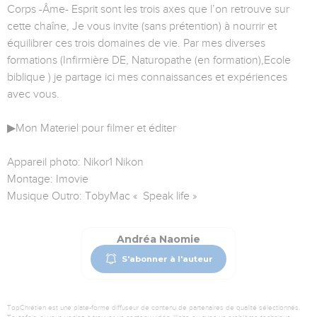
Corps -Âme- Esprit sont les trois axes que l’on retrouve sur
cette chaîne, Je vous invite (sans prétention) à nourrir et
équilibrer ces trois domaines de vie. Par mes diverses
formations (Infirmière DE, Naturopathe (en formation),Ecole
biblique ) je partage ici mes connaissances et expériences
avec vous.
▶Mon Materiel pour filmer et éditer
Appareil photo: Nikor1 Nikon
Montage: Imovie
Musique Outro: TobyMac « Speak life »
Andréa Naomie
S'abonner à l'auteur
TopChrétien est une plate-forme diffuseur de contenu de partenaires de qualité sélectionnés.