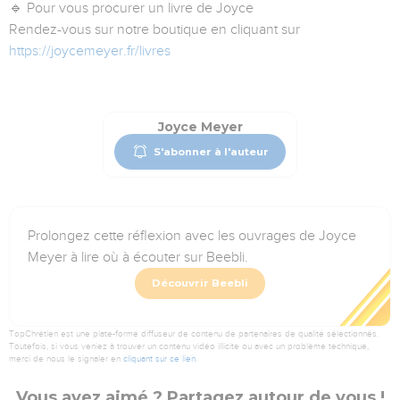
🔹 Pour vous procurer un livre de Joyce
Rendez-vous sur notre boutique en cliquant sur
https://joycemeyer.fr/livres
Joyce Meyer
S'abonner à l'auteur
Prolongez cette réflexion avec les ouvrages de Joyce
Meyer à lire où à écouter sur Beebli.
Découvrir Beebli
TopChrétien est une plate-forme diffuseur de contenu de partenaires de qualité sélectionnés.
Toutefois, si vous veniez à trouver un contenu vidéo illicite ou avec un problème technique,
merci de nous le signaler en
cliquant sur ce lien
.
Vous avez aimé ? Partagez autour de vous !