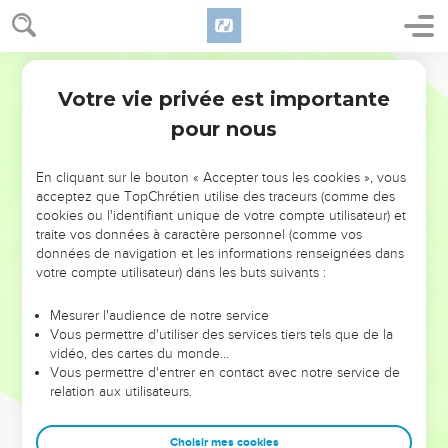
Votre vie privée est importante
pour nous
NE MANQUEZ PAS L’ÉVÉNEMENT
En cliquant sur le bouton « Accepter tous les cookies », vous
DE L’ANNÉE !
acceptez que TopChrétien utilise des traceurs (comme des
cookies ou l'identifiant unique de votre compte utilisateur) et
ET SI LEURS ERREURS POUVAIENT VOUS ÉVITER LES
traite vos données à caractère personnel (comme vos
VOTRES ?
données de navigation et les informations renseignées dans
votre compte utilisateur) dans les buts suivants :
On admire souvent les leaders pour leurs réussites, leur impact,
leur foi ou leur vision. Mais on voit moins les doutes, les erreurs
Mesurer l'audience de notre service
Vous permettre d'utiliser des services tiers tels que de la
et les saisons difficiles qu'ils ont traversés, alors même que ce
vidéo, des cartes du monde…
sont elles qui les ont façonnés.
Vous permettre d'entrer en contact avec notre service de
relation aux utilisateurs.
Dans cette conférence, leaders, entrepreneurs, et responsables
reviennent sur les erreurs marquantes de leur parcours et les
clés pour avancer avec plus de sagesse afin que leurs erreurs
Choisir mes cookies