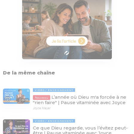
De la même chaîne
VIDÉO
ENSEIGNEMENT
L’année où Dieu m'a forcée à ne
Nouveau
09:35
"rien faire" | Pause vitaminée avec Joyce
Joyce Meyer
VIDÉO
ENSEIGNEMENT
Ce que Dieu regarde, vous l’évitez peut-
06:48
être | Pause vitaminée avec Joyce