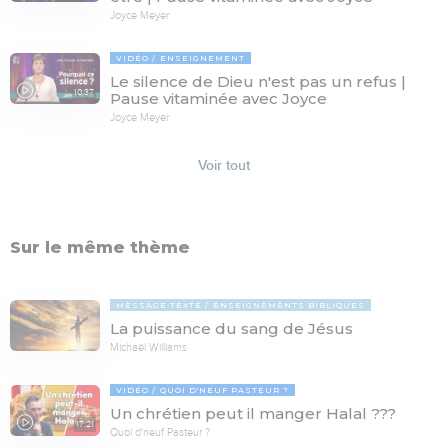
Joyce Meyer
VIDÉO
ENSEIGNEMENT
Le silence de Dieu n'est pas un refus |
10:37
Pause vitaminée avec Joyce
Joyce Meyer
Voir tout
Sur le même thème
MESSAGE TEXTE
ENSEIGNEMENTS BIBLIQUES
La puissance du sang de Jésus
Michaël Williams
VIDÉO
QUOI D'NEUF PASTEUR ?
Un chrétien peut il manger Halal ???
17:21
Quoi d'neuf Pasteur ?