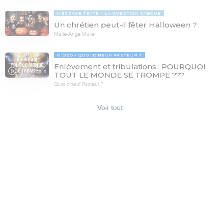
MESSAGE TEXTE
LA QUESTION TABOUE
Un chrétien peut-il fêter Halloween ?
Marie-Ange Muller
VIDÉO
QUOI D'NEUF PASTEUR ?
Enlèvement et tribulations : POURQUOI
78:19
TOUT LE MONDE SE TROMPE ???
Quoi d'neuf Pasteur ?
Voir tout